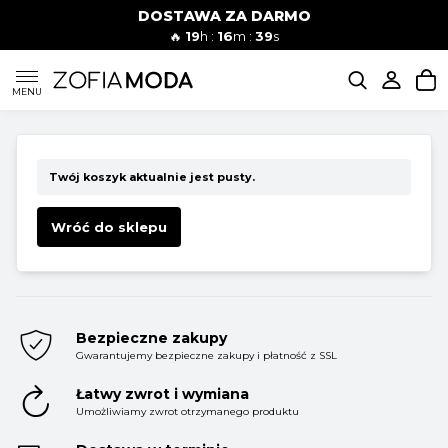
DOSTAWA ZA DARMO
🔥
19
h :
16
m :
39
s
SUKIENKI
MENU
KOMPLETY
Twój koszyk aktualnie jest pusty.
JEANSY
Wróć do sklepu
SZORTY
Bezpieczne zakupy
Gwarantujemy bezpieczne zakupy i płatność z SSL
MODA PLAŻOWA
Łatwy zwrot i wymiana
Umożliwiamy zwrot otrzymanego produktu
BLUZKI