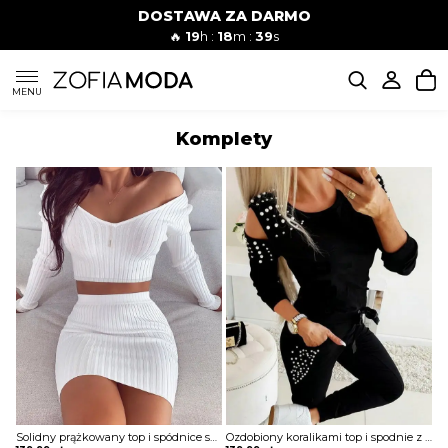
DOSTAWA ZA DARMO
🔥
19
h :
18
m :
38
s
SUKIENKI
MENU
Komplety
KOMPLETY
JEANSY
SZORTY
MODA PLAŻOWA
BLUZKI
Solidny prążkowany top i spódnice sukienka Norica
Ozdobiony koralikami top i spodnie z odkrytymi ramionami komplet SaraAnn