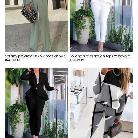
Solidny projekt guzików codzienny top i zestawy spodni z wysokim stanem komplet Yen
Solidne ruffles design top i zestawy obcisłych ołówkowych spodni komplet Henrika
164.99
zł
159.99
zł