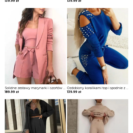
139.99
zł
139.99
zł
KURTKI I PŁASZCZE
SPÓDNICE
SPODNIE
KOMBINEZONY
Solidne zestawy marynarki i szortów z topem guzikami komplet Yvane
Ozdobiony koralikami top i spodnie z odkrytymi ramionami komplet SaraAnn
189.99
zł
139.99
zł
DRESY
MARYNARKI