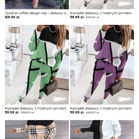
Solidne ruffles design top i zestawy obcisłych ołówkowych spodni komplet Henrika
Komplet dresowy z modnym printem
Original
Current
159.99
zł
119.99
zł
399.97
zł
price
price
was:
is:
399.97 zł.
119.99 zł.
Komplet dresowy z modnym printem
Komplet dresowy z modnym printem
Original
Current
Original
Current
119.99
zł
399.97
zł
119.99
zł
399.97
zł
price
price
price
price
was:
is:
was:
is:
399.97 zł.
119.99 zł.
399.97 zł.
119.99 zł.