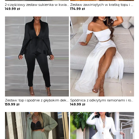
2-częściowy zestaw sukienka w kwiaty z wysokim rozcięciem Concetta
Zestaw zawiniętych w kratkę topu i spodni z wysokim stanem komplet Miina
149.99
zł
174.99
zł
Zestaw: top i spodnie z głębokim dekoltem ruffles komplet Hirona
Spódnica z odkrytymi ramionami i rozcięciem na udach sukienka Sazime
159.99
zł
149.99
zł