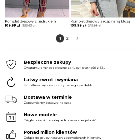
Komplet dresowy z nadrukiem
Komplet dresowy z rozpinaną bluzą
Original
Current
Original
Current
109.99
zł
366.63
zł
109.99
zł
219.98
zł
price
price
price
price
was:
is:
was:
is:
1
2
366.63 zł.
109.99 zł.
219.98 zł.
109.99 zł.
Bezpieczne zakupy
Gwarantujemy bezpieczne zakupy i płatność z SSL
Łatwy zwrot i wymiana
Umożliwiamy zwrot otrzymanego produktu
Dostawa w terminie
Zapewniamy dostawę na czas
Nowe modele
Ciągłe nowości w sklepie to nasza specjalność
Ponad milion klientów
Dołącz do grupy naszych zadowolonych Klientów