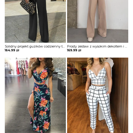
BLUZY
BUTY
SWETRY
Solidny projekt guzików codzienny top i zestawy spodni z wysokim stanem komplet Yen
Prosty zestaw z wysokim dekoltem i szerokimi nogawkami ze sznurkiem komplet Lorita
164.99
zł
169.99
zł
BIELIZNA