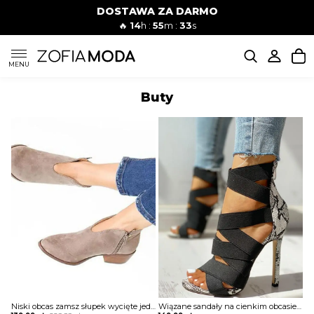
DOSTAWA ZA DARMO
🔥
14
h :
55
m :
32
s
SUKIENKI
MENU
Buty
KOMPLETY
JEANSY
SZORTY
MODA PLAŻOWA
BLUZKI
Niski obcas zamsz słupek wycięte jednolite zamek na co dzień casual botki damskie buty Benfje
Wiązane sandały na cienkim obcasie z wężowej skóry Auli