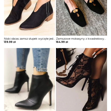
BLUZY
BUTY
SWETRY
Niski obcas zamsz słupek wycięte jednolite zamek na co dzień casual botki damskie buty Benfje
Zamszowe mokasyny z kwadratowymi noskami wsuwane Vinciane
139.99
zł
164.99
zł
BIELIZNA