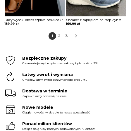
Duży wysoki obcas szpilka paski odkryte palce eleganckie kobiece buty sandałki szpilki Madelen
Sneaker z zapięciem na rzep Zyhra
189.99
zł
169.99
zł
1
2
3
Bezpieczne zakupy
Gwarantujemy bezpieczne zakupy i płatność z SSL
Łatwy zwrot i wymiana
Umożliwiamy zwrot otrzymanego produktu
Dostawa w terminie
Zapewniamy dostawę na czas
Nowe modele
Ciągłe nowości w sklepie to nasza specjalność
Ponad milion klientów
Dołącz do grupy naszych zadowolonych Klientów