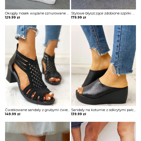
Okrągły nosek wiązane sznurowane wysokie trampki sportowe damskie buty Jodine
Stylowe błyszczące zdobione szpilki Carlynne
129.99
zł
179.99
zł
Ćwiekowane sandały z grubymi ćwiekami Mery
Sandały na koturnie z odkrytymi palcami Hayna
149.99
zł
139.99
zł