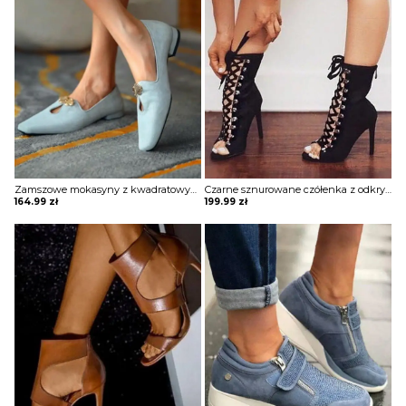
Zamszowe mokasyny z kwadratowymi noskami wsuwane Vinciane
Czarne sznurowane czółenka z odkrytymi palcami zapinane na zamek Chavah
164.99
zł
199.99
zł