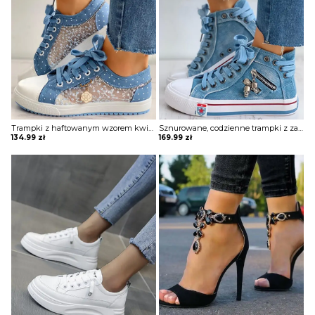
Trampki z haftowanym wzorem kwiatowym Margeaux
Sznurowane, codzienne trampki z zamkiem w kształcie szkieletu Najla
134.99
zł
169.99
zł