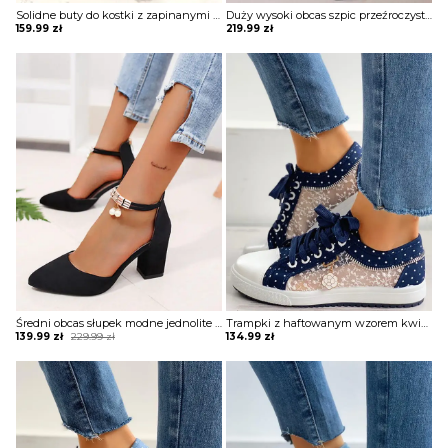
Solidne buty do kostki z zapinanymi na zamek noskami Jovan
Duży wysoki obcas szpic przeźroczyste koronka modne wiązanie eleganckie damskie buty sandały szpilki Noga
159.99
zł
219.99
zł
Średni obcas słupek modne jednolite causal zapięcie pasek damskie sandałki buty czółenka Darelle
Trampki z haftowanym wzorem kwiatowym Margeaux
Original
Current
139.99
zł
229.99
zł
134.99
zł
price
price
was:
is:
229.99 zł.
139.99 zł.