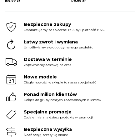
154.99
zł
179.99
zł
KURTKI I PŁASZCZE
Bezpieczne zakupy
Gwarantujemy bezpieczne zakupy i płatność z SSL
SPÓDNICE
Łatwy zwrot i wymiana
Umożliwiamy zwrot otrzymanego produktu
SPODNIE
Dostawa w terminie
Zapewniamy dostawę na czas
Nowe modele
KOMBINEZONY
Ciągłe nowości w sklepie to nasza specjalność
Ponad milion klientów
Dołącz do grupy naszych zadowolonych Klientów
DRESY
Specjalne promocje
Codziennie znajdziesz produkty w promocji
MARYNARKI
Bezpieczna wysyłka
Śledź swoją przesyłkę online