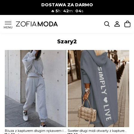
DOSTAWA ZA DARMO
🔥
5
h :
42
m :
04
s
SUKIENKI
MENU
Szary2
KOMPLETY
JEANSY
SZORTY
MODA PLAŻOWA
BLUZKI
Bluza z kapturem długim rękawem i spodnie wysokim stanem prostą kieszenią komplet Pet
Sweter długi midi otwarty z kapturem długi rękaw napis z tyłu luźny szeroki kurtka płaszcz Norry