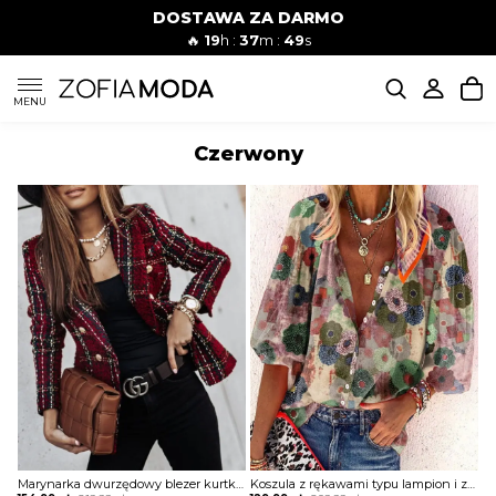
DOSTAWA ZA DARMO
🔥
19
h :
37
m :
48
s
SUKIENKI
MENU
Czerwony
KOMPLETY
JEANSY
SZORTY
MODA PLAŻOWA
BLUZKI
Marynarka dwurzędowy blezer kurtka Kyle
Koszula z rękawami typu lampion i zapinana na guziki w kwiatowy wzór bluzka Massimiana