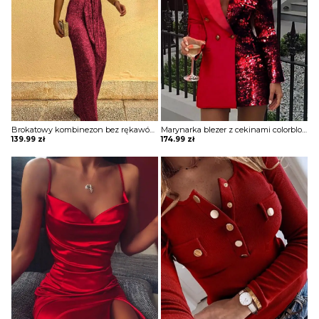
Brokatowy kombinezon bez rękawów z okrągłym dekoltem i cekinami Sheron
Marynarka blezer z cekinami colorblock długim rękawem Ghida
139.99
zł
174.99
zł