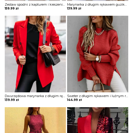
Zestaw spodni z kapturem i kieszeniami nadrukiem w literę komplet Bilke
Marynarka z długim rękawem guzikami kurtka Darin
159.99
zł
139.99
zł
Dwurzędowa marynarka z długim rękawem i solidnym wykończeniem kurtka Katherina
Sweter z długim rękawem i luźnym rozcięciem na dole Fuensanta
139.99
zł
144.99
zł