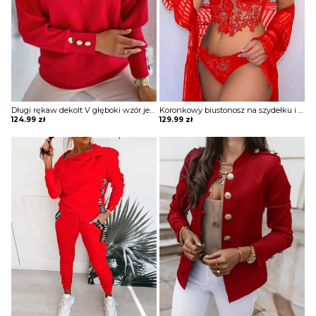
BLUZY
BUTY
SWETRY
Długi rękaw dekolt V głęboki wzór jednolity guziki ozdoba ściągacz casual dłuższa na co dzień elegancka bluza Grytsje
Koronkowy biustonosz na szydełku i zestaw majtek Urbe
124.99
zł
129.99
zł
BIELIZNA