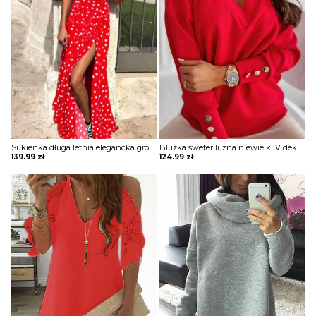
Sukienka długa letnia elegancka grochy retro zwiewna maxi dekolt mały V cięcie z boku na nodze grochy kropki Jonilda
Bluzka sweter luźna niewielki V dekolt długie luźne rękawy odzobne guziki Gunmala
139.99
zł
124.99
zł