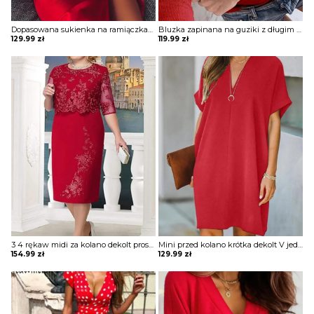
Dopasowana sukienka na ramiączkach z cienkimi ramiączkami Jennet
Bluzka zapinana na guziki z długim rękawem Dimitrijka
129.99
zł
119.99
zł
3 4 rękaw midi za kolano dekolt prosty wzór kwiaty koronka wesele impreza sylwester sukienka Miens
Mini przed kolano krótka dekolt V jednolita krótki rękaw luźna prosta lato elegancka sukienka Thorun
154.99
zł
129.99
zł