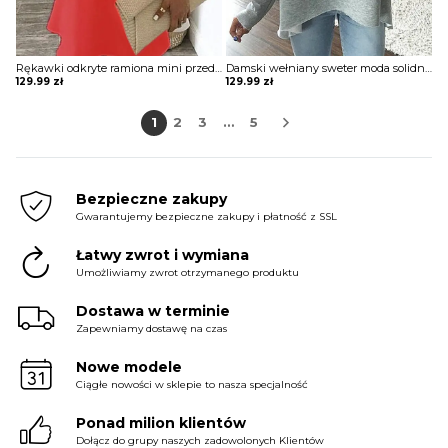
Rękawki odkryte ramiona mini przed kolano krótka falbany koronka impreza sukienka Hiie
Damski wełniany sweter moda solidna zimowa grube sterty swetry z kołnierzem nieregularne ciepłe bluzki bluzka plus size bluza Brittanie
129.99
zł
129.99
zł
1
2
3
…
5
Bezpieczne zakupy
Gwarantujemy bezpieczne zakupy i płatność z SSL
Łatwy zwrot i wymiana
Umożliwiamy zwrot otrzymanego produktu
Dostawa w terminie
Zapewniamy dostawę na czas
Nowe modele
Ciągłe nowości w sklepie to nasza specjalność
Ponad milion klientów
Dołącz do grupy naszych zadowolonych Klientów