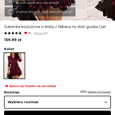
85 osób ogląda teraz ten produkt
KURTKI I PŁASZCZE
Kupione 43 razy w ciągu ostatnich kilku dni
Sukienka koszulowa w kratę z falbaną na dole guzika Izat
SPÓDNICE
2K
Opinie
(23)
139.99
zł
SPODNIE
Kolor
KOMBINEZONY
DRESY
🔥
Śpiesz się! Szybko się sprzedaje
Tabela rozmiarów
Rozmiar
MARYNARKI