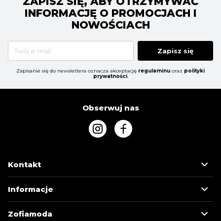
ZAPISZ SIĘ, ABY OTRZYMYWAĆ
INFORMACJĘ O PROMOCJACH I
NOWOŚCIACH
Zapisz się
Zapisanie się do newslettera oznacza akceptację
regulaminu
oraz
polityki
prywatności
.
Obserwuj nas
Kontakt
Informacje
Zofiamoda