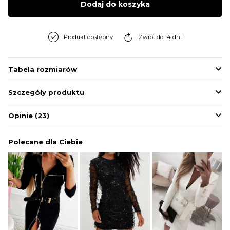
Dodaj do koszyka
BLUZY
Produkt dostępny
Zwrot do 14 dni
BUTY
Tabela rozmiarów
SWETRY
Szczegóły produktu
BIELIZNA
Opinie
(23)
Polecane dla Ciebie