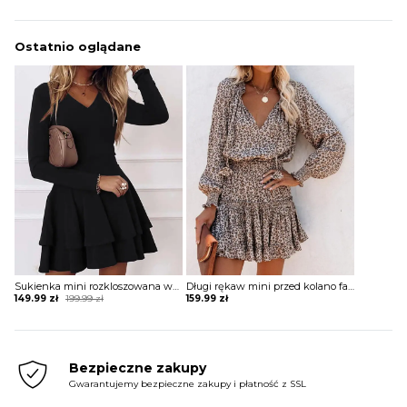
Ostatnio oglądane
Sukienka mini rozkloszowana warstwowa falbanka dekolt v długi rękaw dopasowana talia Otilia
Długi rękaw mini przed kolano falbany baby doll dekolt V prosty do pracy casual cętki panterka sukienka Alevtina
Original
Current
149.99
zł
199.99
zł
159.99
zł
price
price
was:
is:
199.99 zł.
149.99 zł.
Bezpieczne zakupy
Gwarantujemy bezpieczne zakupy i płatność z SSL