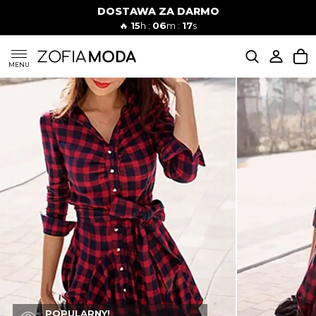
DOSTAWA ZA DARMO
🔥
15
h :
06
m :
16
s
SUKIENKI
MENU
KOMPLETY
JEANSY
SZORTY
MODA PLAŻOWA
BLUZKI
POPULARNY!