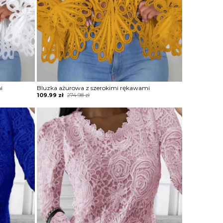
i
Bluzka ażurowa z szerokimi rękawami
Original
Current
109.99
zł
274.98
zł
price
price
was:
is:
274.98 zł.
109.99 zł.