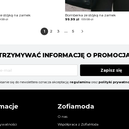
e stójką na zamek
Bomberka ze stójką na zamek
Original
Current
9.98
zł
99.99
zł
199.98
zł
price
price
was:
is:
1
2
3
…
5
199.98 zł.
99.99 zł.
 OTRZYMYWAĆ INFORMACJĘ O PROMOCJ
Zapisz się
isanie się do newslettera oznacza akceptację
regulaminu
oraz
polityki prywatno
macje
Zofiamoda
O nas
rywatności
Współpraca z ZofiaModa