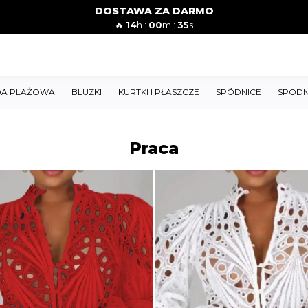
DOSTAWA ZA DARMO
🔥
14
h :
00
m :
34
s
A PLAŻOWA
BLUZKI
KURTKI I PŁASZCZE
SPÓDNICE
SPODN
Praca