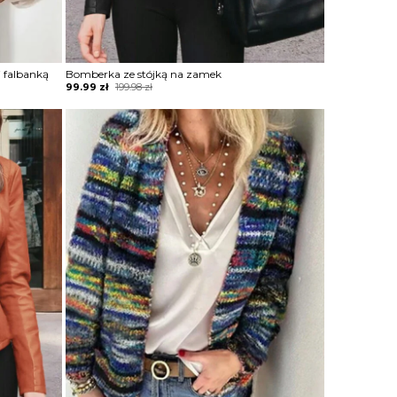
 falbanką
Bomberka ze stójką na zamek
Original
Current
99.99
zł
199.98
zł
price
price
was:
is:
199.98 zł.
99.99 zł.