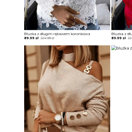
Bluzka z długim rękawem koronkowa
Bluzka z d
Original
Current
Original
Current
89.99
zł
224.98
zł
89.99
zł
22
price
price
price
price
was:
is:
was:
is:
224.98 zł.
89.99 zł.
224.98 zł.
89.99 zł.