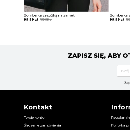
Bomberka ze stójką na zamek
Bomberka z
Original
Current
Original
Current
99.99
zł
199.98
zł
99.99
zł
19
price
price
price
price
was:
is:
was:
is:
199.98 zł.
99.99 zł.
199.98 zł.
99.99 zł.
ZAPISZ SIĘ, ABY
Zap
Kontakt
Infor
Twoje konto
Regulamin
Śledzenie zamówienia
Polityka p