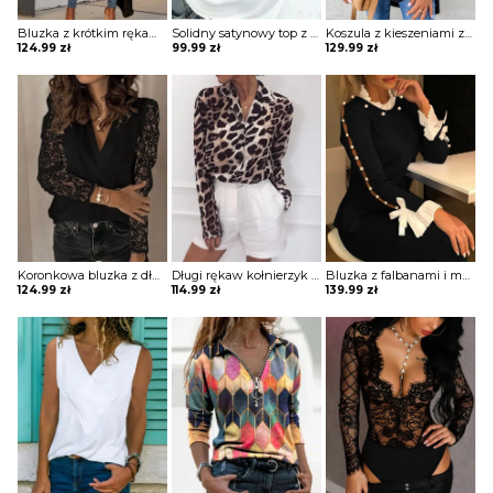
Bluzka z krótkim rękawem i dekoltem w szpic Jarmila
Solidny satynowy top z dekoltem w szpic bluzka Neziha
Koszula z kieszeniami zapinanymi na guziki bluzka Ritva
124.99
zł
99.99
zł
129.99
zł
Koronkowa bluzka z długim rękawem Norela
Długi rękaw kołnierzyk cętki panterka koszula rozpinana do pracy casual na co dzień bluzka Ayn
Bluzka z falbanami i mankietami Misti
124.99
zł
114.99
zł
139.99
zł