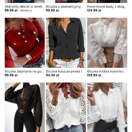
Jednolity dekolt w serek bez rękawów casual tops bluzka Porsha
Bluzka z abstrakcyjnym nadrukiem na suwak Kim
Koronkowe body z długimi rękawami Shasta
Original
Current
119.99
zł
199.99
zł
119.99
zł
129.99
zł
price
price
was:
is:
199.99 zł.
119.99 zł.
Bluzka zapinana na guziki z długim rękawem Dimitrijka
Bluzka koszula prosta luźna na guziki kołnierz długi prosty rękaw mankiet kieszenie Veva
Bluzka krótka koronkowa bez dekoltu na guziki golf długie bufiaste prześwitujące koronkowe rękawy Clair
119.99
zł
114.99
zł
139.99
zł