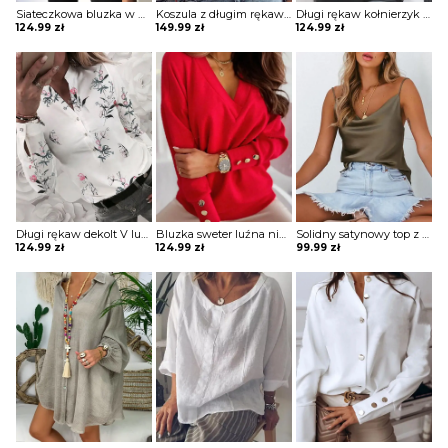
Siateczkowa bluzka w paski z dziurką przodu Zoia
Koszula z długim rękawem w jednolitym kolorze koronką i falbaną bluzka Mona
Długi rękaw kołnierzyk rozpinana guziki koronka pasy bluzka elegancka impreza do pracy koszula bluzka Maxima
124.99
zł
149.99
zł
124.99
zł
Długi rękaw dekolt V luźna guziki kwiaty grafika mankiety na co dzień koszula top bluzka Dannie
Bluzka sweter luźna niewielki V dekolt długie luźne rękawy odzobne guziki Gunmala
Solidny satynowy top z dekoltem w szpic bluzka Neziha
124.99
zł
124.99
zł
99.99
zł