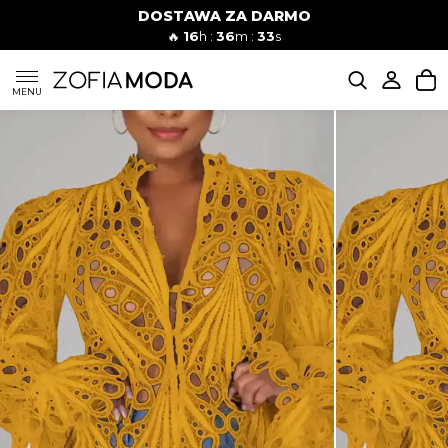
DOSTAWA ZA DARMO
🔥
16
h :
36
m :
32
s
SUKIENKI
MENU
KOMPLETY
JEANSY
SZORTY
MODA PLAŻOWA
BLUZKI