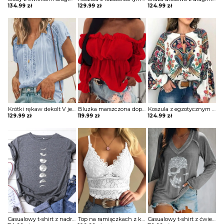
134.99
zł
129.99
zł
124.99
zł
Krótki rękaw dekolt V jednolita koronka wzór koszulka tshirt luźna top bluzka Irene
Bluzka marszczona dopasowana obcisła na piersi długie bufiaste rękawy kwadratowy głęboki dekolt bez ramion Varvara
Koszula z egzotycznym nadrukiem i dekoltem w kształcie litery „lantern” bluzka Wibecke
129.99
zł
119.99
zł
124.99
zł
Casualowy t-shirt z nadrukiem księżyca Nam
Top na ramiączkach z koronki gipiurowej bluzka Loekie
Casualowy t-shirt z ćwiekami długim rękawem Etheline