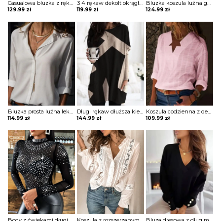
Casualowa bluzka z rękawami latarnią i guzikami Lies
3 4 rękaw dekolt okrągły luźna jednolita bez wzoru boho casual na co dzień koszulka top bluzka Molli
Bluzka koszula luźna guziki lekki V dekolt długie proste rękawy mankiet Zoulfia
129.99
zł
119.99
zł
124.99
zł
Bluzka prosta luźna lekki v dekolt z guzikami kołnierzem długie proste rękawy Melusine
Długi rękaw dłuższa kieszenie geometryczny wzór do pracy na co dzień wygodna sweter bluza Daisie
Koszula codzienna z dekoltem w kształcie gwiazdy bluzka Oscarina
114.99
zł
144.99
zł
109.99
zł
Body z ćwiekami długim rękawem Kaludka
Koszula z rozszerzanymi rękawami i kwiatową koronką w szwajcarskie kropki bluzka Yongsoon
Bluza dresowa z długimi rękawami gładkim dekoltem w szpic i guzikami Phillippa