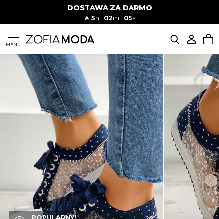
DOSTAWA ZA DARMO
🔥
5
h :
02
m :
04
s
SUKIENKI
MENU
KOMPLETY
JEANSY
SZORTY
MODA PLAŻOWA
BLUZKI
POPULARNY!