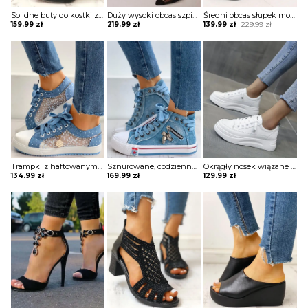
Solidne buty do kostki z zapinanymi na zamek noskami Jovan
Duży wysoki obcas szpic przeźroczyste koronka modne wiązanie eleganckie damskie buty sandały szpilki Noga
Średni obcas słupek modne jednolite causal zapięcie pasek damskie sandałki buty czółenka Darelle
Original
Current
159.99
zł
219.99
zł
139.99
zł
229.99
zł
price
price
was:
is:
229.99 zł.
139.99 zł.
Trampki z haftowanym wzorem kwiatowym Margeaux
Sznurowane, codzienne trampki z zamkiem w kształcie szkieletu Najla
Okrągły nosek wiązane sznurowane wysokie trampki sportowe damskie buty Jodine
134.99
zł
169.99
zł
129.99
zł