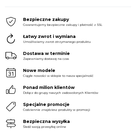
price
price
price
price
price
price
was:
is:
was:
is:
was:
is:
199.98 zł.
99.99 zł.
199.98 zł.
119.99 zł.
299.98 zł.
119.99 zł.
Bezpieczne zakupy
Gwarantujemy bezpieczne zakupy i płatność z SSL
Łatwy zwrot i wymiana
Umożliwiamy zwrot otrzymanego produktu
Dostawa w terminie
Zapewniamy dostawę na czas
Nowe modele
Ciągłe nowości w sklepie to nasza specjalność
Ponad milion klientów
Dołącz do grupy naszych zadowolonych Klientów
Specjalne promocje
Codziennie znajdziesz produkty w promocji
Bezpieczna wysyłka
Śledź swoją przesyłkę online