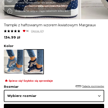
90 osób ogląda teraz ten produkt
KURTKI I PŁASZCZE
Kupione 54 razy w ciągu ostatnich kilku dni
Trampki z haftowanym wzorem kwiatowym Margeaux
SPÓDNICE
1K
Opinie
(21)
134.99
zł
SPODNIE
Kolor
KOMBINEZONY
DRESY
🔥
Śpiesz się! Szybko się sprzedaje
Tabela rozmiarów
Rozmiar
MARYNARKI