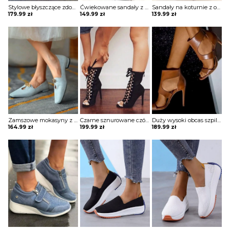
Stylowe błyszczące zdobione szpilki Carlynne
Ćwiekowane sandały z grubymi ćwiekami Mery
Sandały na koturnie z odkrytymi palcami Hayna
179.99
zł
149.99
zł
139.99
zł
Zamszowe mokasyny z kwadratowymi noskami wsuwane Vinciane
Czarne sznurowane czółenka z odkrytymi palcami zapinane na zamek Chavah
Duży wysoki obcas szpilka paski odkryte palce eleganckie kobiece buty sandałki szpilki Madelen
164.99
zł
199.99
zł
189.99
zł