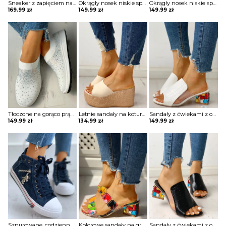
Sneaker z zapięciem na rzep Zyhra
Okrągły nosek niskie sportowe na co dzień jednolite casual damskie buty Athanassia
Okrągły nosek niskie sportowe na co dzień jednolite casual damskie buty Athanassia
169.99
zł
149.99
zł
149.99
zł
Tłoczone na gorąco prążkowane oddychające trampki dziewiarskie Andromachi
Letnie sandały na koturnie w stylu espadryli Ottilde
Sandały z ćwiekami z odkrytymi palcami Heriberta
149.99
zł
134.99
zł
149.99
zł
Sznurowane, codzienne trampki z zamkiem w kształcie szkieletu Najla
Kolorowe sandały na grubym obcasie z aplikacją geo Sancha
Sandały z ćwiekami z odkrytymi palcami Heriberta