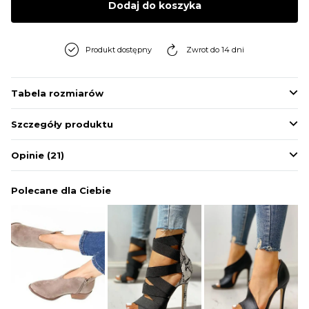
Dodaj do koszyka
BLUZY
Produkt dostępny
Zwrot do 14 dni
BUTY
Tabela rozmiarów
SWETRY
Szczegóły produktu
BIELIZNA
Opinie
(21)
Polecane dla Ciebie