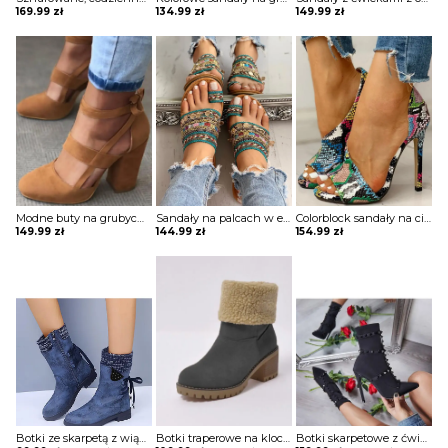
169.99
zł
134.99
zł
149.99
zł
Modne buty na grubych obcasach z klatką Adje
Sandały na palcach w etnicznym stylu boho Tjadine
Colorblock sandały na cienkim obcasie z odkrytymi palcami i wężową skórą Ioana
149.99
zł
144.99
zł
154.99
zł
Botki ze skarpetą z wiązaniem
Botki traperowe na klocku
Botki skarpetowe z ćwiekami