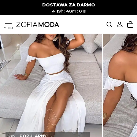
DOSTAWA ZA DARMO
🔥
19
h :
48
m :
00
s
SUKIENKI
MENU
KOMPLETY
JEANSY
SZORTY
MODA PLAŻOWA
BLUZKI
POPULARNY!