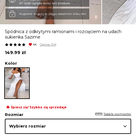
67 osób ogląda teraz ten produkt
KURTKI I PŁASZCZE
Kupione 45 razy w ciągu ostatnich kilku dni
Spódnica z odkrytymi ramionami i rozcięciem na udach
SPÓDNICE
sukienka Sazime
4K
Opinie
(24)
149.99
zł
SPODNIE
Kolor
KOMBINEZONY
DRESY
🔥
Śpiesz się! Szybko się sprzedaje
Tabela rozmiarów
Rozmiar
MARYNARKI