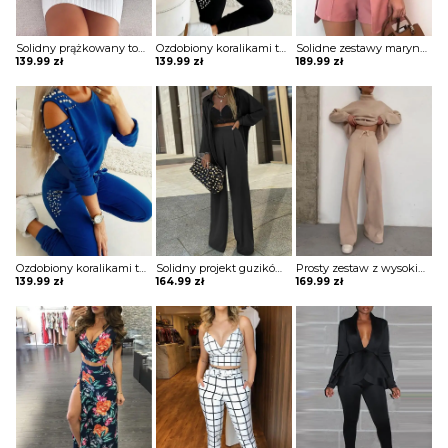
Solidny prążkowany top i spódnice sukienka Norica
Ozdobiony koralikami top i spodnie z odkrytymi ramionami komplet SaraAnn
Solidne zestawy marynarki i szortów z topem guzikami komplet Yvane
139.99
zł
139.99
zł
189.99
zł
Ozdobiony koralikami top i spodnie z odkrytymi ramionami komplet SaraAnn
Solidny projekt guzików codzienny top i zestawy spodni z wysokim stanem komplet Yen
Prosty zestaw z wysokim dekoltem i szerokimi nogawkami ze sznurkiem komplet Lorita
139.99
zł
164.99
zł
169.99
zł