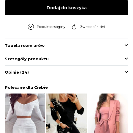
BLUZY
Dodaj do koszyka
BUTY
Produkt dostępny
Zwrot do 14 dni
SWETRY
Tabela rozmiarów
Szczegóły produktu
BIELIZNA
Opinie
(24)
Polecane dla Ciebie