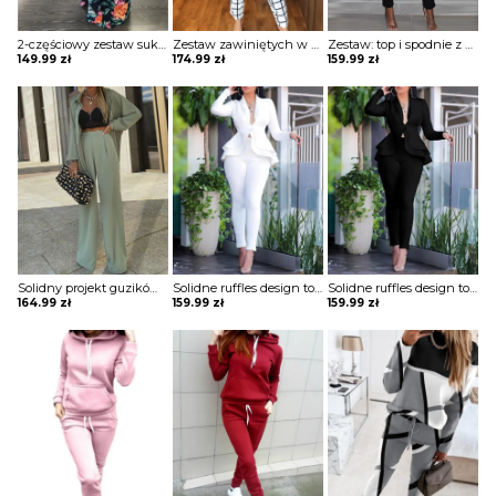
2-częściowy zestaw sukienka w kwiaty z wysokim rozcięciem Concetta
Zestaw zawiniętych w kratkę topu i spodni z wysokim stanem komplet Miina
Zestaw: top i spodnie z głębokim dekoltem ruffles komplet Hirona
149.99
zł
174.99
zł
159.99
zł
Solidny projekt guzików codzienny top i zestawy spodni z wysokim stanem komplet Yen
Solidne ruffles design top i zestawy obcisłych ołówkowych spodni komplet Henrika
Solidne ruffles design top i zestawy obcisłych ołówkowych spodni komplet Henrika
164.99
zł
159.99
zł
159.99
zł