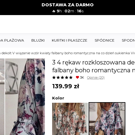
DOSTAWA ZA DARMO
🔥
9
h :
02
m :
15
s
A PLAŻOWA
BLUZKI
KURTKI I PŁASZCZE
SPÓDNICE
SPODN
 dekolt V wiązanie wzór kwiaty falbany boho romantyczna na co dzień sukienka Vi
3 4 rękaw rozkloszowana de
falbany boho romantyczna n
3K
Opinie
(20)
139.99
zł
Kolor