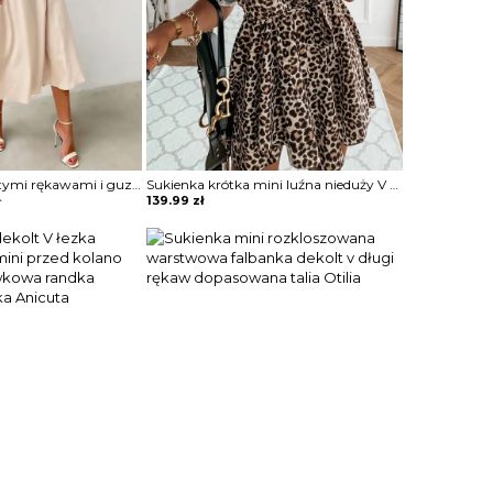
Sukienka z bufiastymi rękawami i guzikami przodu Terttu
Sukienka krótka mini luźna nieduży V dekolt kołnierz 3 4 rękaw dopasowana ściągana w talii motyw panterka Wiepkje
ł
139.99
zł