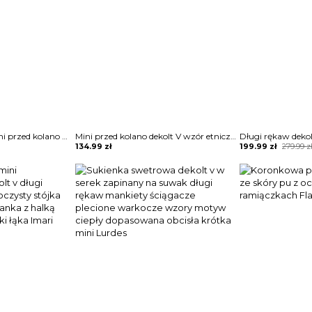
3 4 rękaw dekolt V mini przed kolano zakładki pas skóra sztuczna skórzana elegancka impreza żakiet sukienka Eugenia
Mini przed kolano dekolt V wzór etniczny długi rękaw typ A tunika sukienka Gulzar
Original
Current
134.99
zł
199.99
zł
279.99
z
price
price
was:
is:
279.99 zł.
199.99 zł.