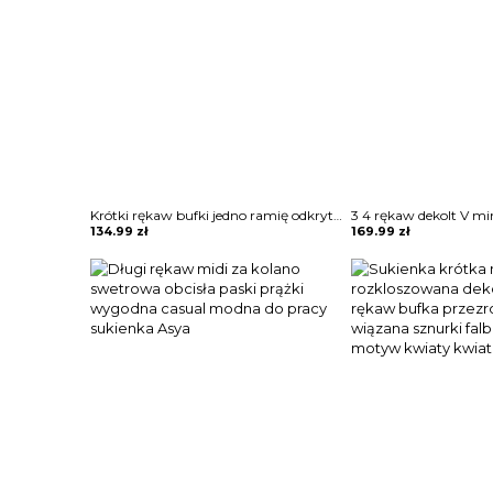
Krótki rękaw bufki jedno ramię odkryte ramiona kwiaty wzór marszczenie pasek talia impreza elegancka mini przed kolano sukienka Drandofile
134.99
zł
169.99
zł