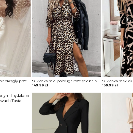
Długi rękaw bufki dekolt okrągły przeźroczysta koraliki długa maxi do ziemi wieczorowa impreza rozcięcie marszczenie suknia sukienka Glendora
Sukienka midi półdługa rozcięcie na nogę marszczona w talii podkreślona talia koszulowa kołnierzyk dekolt v mankiety długi rękaw panterka cętki Lonna
149.99
zł
139.99
zł