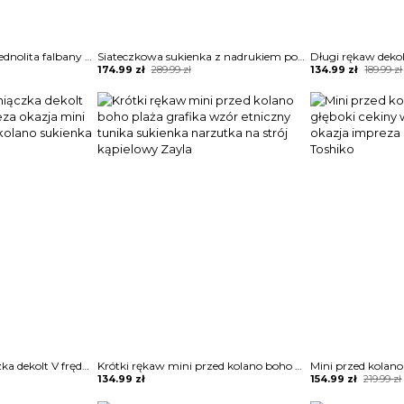
Długi rękaw dekolt V jednolita falbany lato obcisła casual mini przed kolano sukienka Sherley
Siateczkowa sukienka z nadrukiem polkadot latarniami i rękawami Anelija
Original
Current
Original
Current
174.99
zł
289.99
zł
134.99
zł
189.99
zł
price
price
price
price
was:
is:
was:
is:
289.99 zł.
174.99 zł.
189.99 zł.
134.99 zł.
Bez rękawów ramiączka dekolt V frędzle tuba impreza okazja mini wieczorowa przed kolano sukienka Friedegund
Krótki rękaw mini przed kolano boho plaża grafika wzór etniczny tunika sukienka narzutka na strój kąpielowy Zayla
Original
Current
134.99
zł
154.99
zł
219.99
zł
price
price