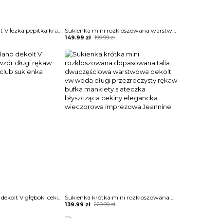
Długi rękaw dekolt V łezka pepitka kratka mini przed kolano elegancka ołówkowa randka impreza sukienka Anicuta
Sukienka mini rozkloszowana warstwowa falbanka dekolt v długi rękaw dopasowana talia Otilia
Original
Current
149.99
zł
199.99
zł
price
price
was:
is:
199.99 zł.
149.99 zł.
Mini przed kolano dekolt V głęboki cekiny wzór długi rękaw okazja impreza club sukienka Toshiko
Sukienka krótka mini rozkloszowana dopasowana talia dwuczęściowa warstwowa dekolt vw woda długi przezroczysty rękaw bufka mankiety siateczka błyszcząca cekiny elegancka wieczorowa imprezowa Jeannine
Original
Current
139.99
zł
229.99
zł
price
price