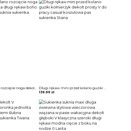
was:
is:
229.99 zł.
139.99 zł.
Mini przed kolano rozcięcie noga dekolt V koronka długi rękaw boho na plażę casual suknia sukienka Liselore
Długi rękaw mini przed kolano guziki kołnierzyk dekolt prosty V do pracy casual koszulowa pas sukienka Stana
139.99
zł