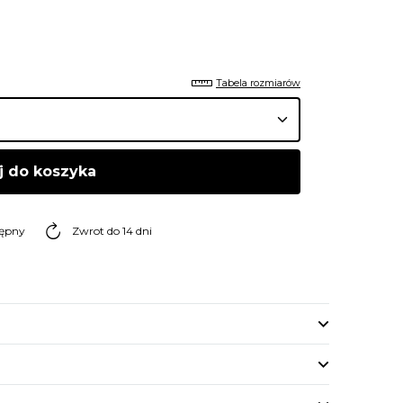
Tabela rozmiarów
j do koszyka
tępny
Zwrot do 14 dni