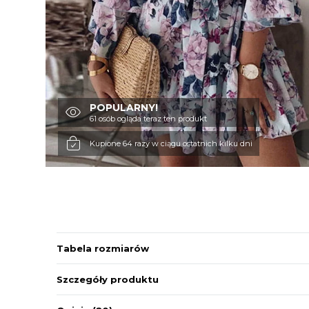
POPULARNY!
61 osób ogląda teraz ten produkt
Kupione 64 razy w ciągu ostatnich kilku dni
Tabela rozmiarów
Szczegóły produktu