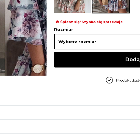
🔥
Śpiesz się! Szybko się sprzedaje
Rozmiar
Doda
Produkt dos