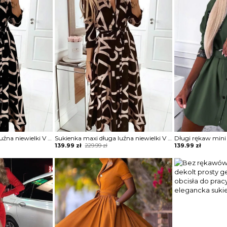
Sukienka maxi długa luźna niewielki V dekolt kołnierz długi prosty rękaw dopasowana wiązana w talii Adolfa
Sukienka maxi długa luźna niewielki V dekolt kołnierz długi prosty rękaw dopasowana wiązana w talii Adolfa
Original
Current
139.99
zł
229.99
zł
139.99
zł
price
price
was:
is:
229.99 zł.
139.99 zł.