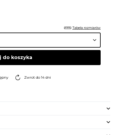
Tabela rozmiarów
j do koszyka
tępny
Zwrot do 14 dni