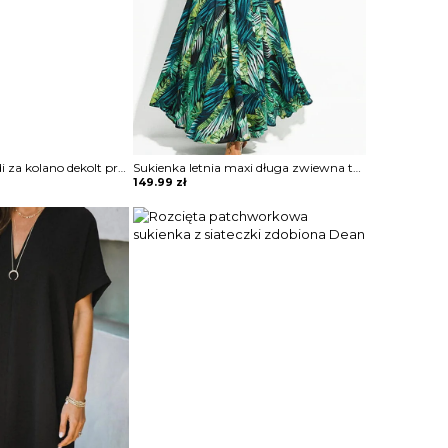
Bez rękawów midi za kolano dekolt prosty geometryczny wzór obcisła do pracy na wieczór elegancka sukienka Cerine
Sukienka letnia maxi długa zwiewna tropikalny styl wiązana w pasie dekolt głęboki V klasyczna szeroki bufiasty rękaw Radoslawa
149.99
zł