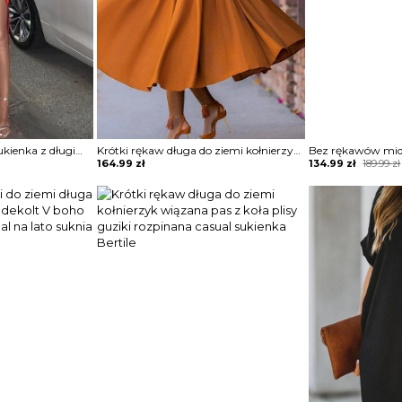
Solidna marszczona sukienka z długim rękawem i wysokim rozcięciem Angelyn
Krótki rękaw długa do ziemi kołnierzyk wiązana pas z koła plisy guziki rozpinana casual sukienka Bertile
Original
Current
164.99
zł
134.99
zł
189.99
zł
price
price
was:
is:
189.99 zł.
134.99 zł.