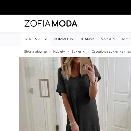
SUKIENKI
KOMPLETY
JEANSY
SZORTY
MOD
Strona główna
Kobiety
Sukienki
Casualowa sukienka maxi