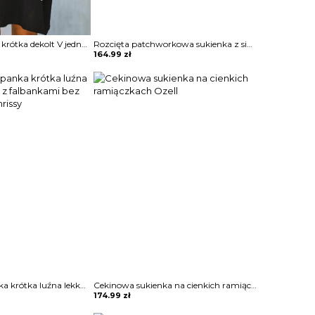
Mini przed kolano krótka dekolt V jednolita krótki rękaw luźna prosta lato elegancka sukienka Thorun
Rozcięta patchworkowa sukienka z siateczki zdobiona Dean
164.99
zł
Sukienka hiszpanka krótka luźna lekko opinająca z falbankami bez rękawa letnia Chrissy
Cekinowa sukienka na cienkich ramiączkach Ozell
174.99
zł