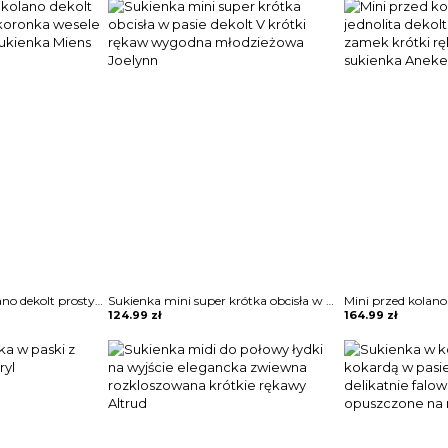
3 4 rękaw midi za kolano dekolt prosty wzór kwiaty koronka wesele impreza sylwester sukienka Miens
Sukienka mini super krótka obcisła w pasie dekolt V krótki rękaw wygodna młodzieżowa Joelynn
124.99
zł
164.99
zł