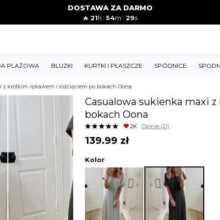
DOSTAWA ZA DARMO
🔥
21
h :
54
m :
28
s
A PLAŻOWA
BLUZKI
KURTKI I PŁASZCZE
SPÓDNICE
SPODN
 z krótkim rękawem i rozcięciem po bokach Oona
Casualowa sukienka maxi z
bokach Oona
2K
Opinie
(21)
139.99
zł
Kolor