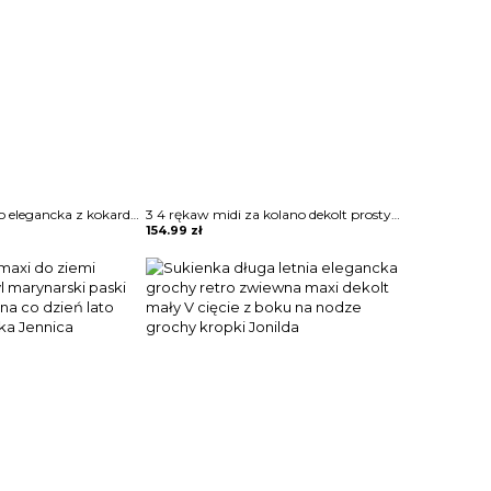
Sukienka w kolano elegancka z kokardą w pasie wysoka talia delikatnie falowana rękawy opuszczone na ramiona Mirzeta
3 4 rękaw midi za kolano dekolt prosty wzór kwiaty koronka wesele impreza sylwester sukienka Miens
154.99
zł