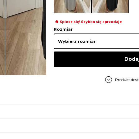
🔥
Śpiesz się! Szybko się sprzedaje
Rozmiar
Doda
Produkt dos