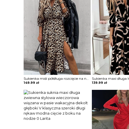
Sukienka midi półdługa rozcięcie na nogę marszczona w talii podkreślona talia koszulowa kołnierzyk dekolt v mankiety długi rękaw panterka cętki Lonna
149.99
zł
139.99
zł