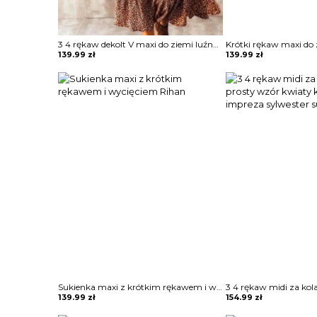
3 4 rękaw dekolt V maxi do ziemi luźna baby doll falbany boho jesień modna sukienka Nollag
139.99
zł
139.99
zł
Sukienka maxi z krótkim rękawem i wycięciem Rihan
139.99
zł
154.99
zł