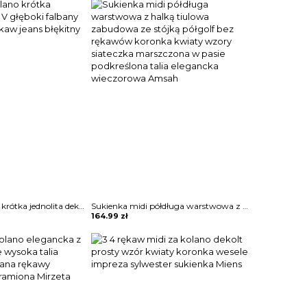
Mini przed kolano krótka jednolita dekolt V głęboki falbany zamek krótki rękaw jeans błękitny sukienka Aneke
Sukienka midi półdługa warstwowa z halką tiulowa zabudowa ze stójką półgolf bez rękawów koronka kwiaty wzory siateczka marszczona w pasie podkreślona talia elegancka wieczorowa Amsah
164.99
zł