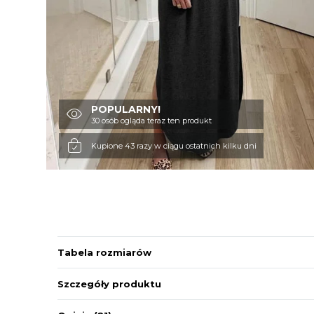
POPULARNY!
30 osób ogląda teraz ten produkt
Kupione 43 razy w ciągu ostatnich kilku dni
Tabela rozmiarów
Szczegóły produktu