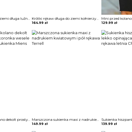
Krótki rękaw maxi do ziemi długa luźna wzór etniczny dekolt V boho rozcięcie noga casual na lato suknia sukienka Matty
Krótki rękaw długa do ziemi kołnierzyk wiązana pas z koła plisy guziki rozpinana casual sukienka Bertile
164.99
zł
129.99
zł
3 4 rękaw midi za kolano dekolt prosty wzór kwiaty koronka wesele impreza sylwester sukienka Miens
Marszczona sukienka maxi z nadrukiem kwiatowym i pół rękawa Terrell
149.99
zł
139.99
zł