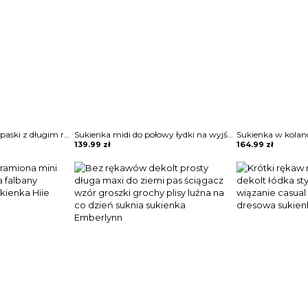
Cekinowa sukienka w paski z długim rękawem Teryl
Sukienka midi do połowy łydki na wyjście elegancka zwiewna rozkloszowana krótkie rękawy Altrud
139.99
zł
164.99
zł