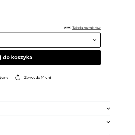
Tabela rozmiarów
j do koszyka
tępny
Zwrot do 14 dni