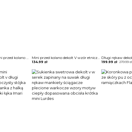
3 4 rękaw dekolt V mini przed kolano zakładki pas skóra sztuczna skórzana elegancka impreza żakiet sukienka Eugenia
Mini przed kolano dekolt V wzór etniczny długi rękaw typ A tunika sukienka Gulzar
Original
Current
134.99
zł
199.99
zł
279.99
z
price
price
was:
is:
279.99 zł.
199.99 zł.