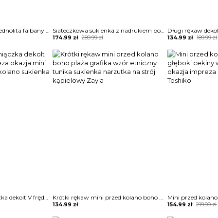
Długi rękaw dekolt V jednolita falbany lato obcisła casual mini przed kolano sukienka Sherley
Siateczkowa sukienka z nadrukiem polkadot latarniami i rękawami Anelija
Original
Current
Original
Current
174.99
zł
289.99
zł
134.99
zł
189.99
zł
price
price
price
price
was:
is:
was:
is:
289.99 zł.
174.99 zł.
189.99 zł.
134.99 zł.
Bez rękawów ramiączka dekolt V frędzle tuba impreza okazja mini wieczorowa przed kolano sukienka Friedegund
Krótki rękaw mini przed kolano boho plaża grafika wzór etniczny tunika sukienka narzutka na strój kąpielowy Zayla
Original
Current
134.99
zł
154.99
zł
219.99
zł
price
price