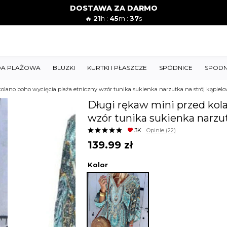
DOSTAWA ZA DARMO
🔥
21
h :
45
m :
35
s
A PLAŻOWA
BLUZKI
KURTKI I PŁASZCZE
SPÓDNICE
SPODN
kolano boho wycięcia plaża etniczny wzór tunika sukienka narzutka na strój kąpie
Długi rękaw mini przed kol
wzór tunika sukienka narzu
3K
Opinie
(22)
139.99
zł
Kolor