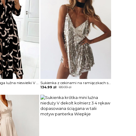
Sukienka maxi długa luźna niewielki V dekolt kołnierz długi prosty rękaw dopasowana wiązana w talii Adolfa
Sukienka z cekinami na ramiączkach spaghetti srebrny Nordrun
Original
Current
134.99
zł
189.99
zł
price
price
was:
is:
189.99 zł.
134.99 zł.