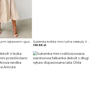
Sukienka z bufiastymi rękawami i guzikami przodu Terttu
Sukienka krótka mini luźna nieduży V dekolt kołnierz 3 4 rękaw dopasowana ściągana w talii motyw panterka Wiepkje
ł
139.99
zł