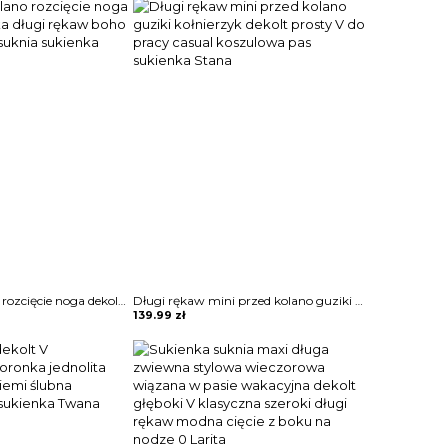
was:
is:
229.99 zł.
139.99 zł.
Mini przed kolano rozcięcie noga dekolt V koronka długi rękaw boho na plażę casual suknia sukienka Liselore
Długi rękaw mini przed kolano guziki kołnierzyk dekolt prosty V do pracy casual koszulowa pas sukienka Stana
139.99
zł