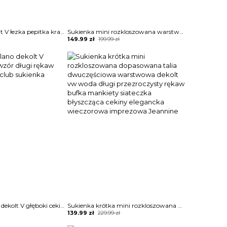
Długi rękaw dekolt V łezka pepitka kratka mini przed kolano elegancka ołówkowa randka impreza sukienka Anicuta
Sukienka mini rozkloszowana warstwowa falbanka dekolt v długi rękaw dopasowana talia Otilia
Original
Current
149.99
zł
199.99
zł
price
price
was:
is:
199.99 zł.
149.99 zł.
Mini przed kolano dekolt V głęboki cekiny wzór długi rękaw okazja impreza club sukienka Toshiko
Sukienka krótka mini rozkloszowana dopasowana talia dwuczęściowa warstwowa dekolt vw woda długi przezroczysty rękaw bufka mankiety siateczka błyszcząca cekiny elegancka wieczorowa imprezowa Jeannine
Original
Current
139.99
zł
229.99
zł
price
price