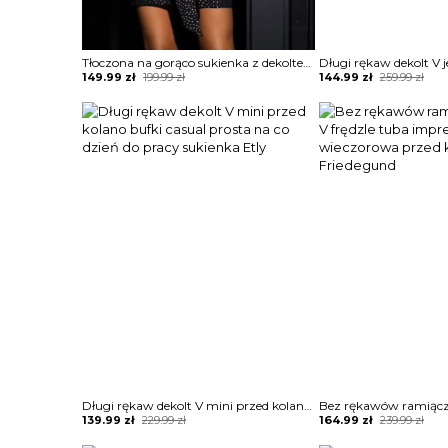
Tłoczona na gorąco sukienka z dekoltem v rękawami latarniowymi Autumn
Original
Current
Original
Current
149.99
zł
199.99
zł
144.99
zł
259.99
zł
price
price
price
price
was:
is:
was:
is:
199.99 zł.
149.99 zł.
259.99 zł.
144.99 zł.
Długi rękaw dekolt V mini przed kolano bufki casual prosta na co dzień do pracy sukienka Etly
Original
Current
Original
Current
139.99
zł
229.99
zł
164.99
zł
239.99
zł
price
price
price
price