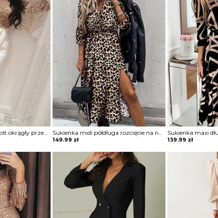
Długi rękaw bufki dekolt okrągły przeźroczysta koraliki długa maxi do ziemi wieczorowa impreza rozcięcie marszczenie suknia sukienka Glendora
Sukienka midi półdługa rozcięcie na nogę marszczona w talii podkreślona talia koszulowa kołnierzyk dekolt v mankiety długi rękaw panterka cętki Lonna
149.99
zł
139.99
zł