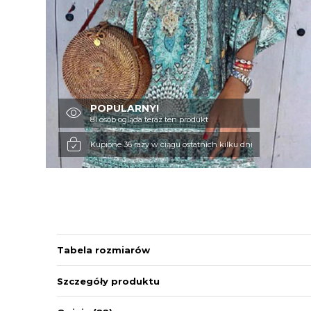
POPULARNY!
81 osób ogląda teraz ten produkt
Kupione 36 razy w ciągu ostatnich kilku dni
Tabela rozmiarów
Szczegóły produktu