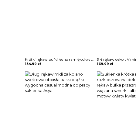
Krótki rękaw bufki jedno ramię odkryte ramiona kwiaty wzór marszczenie pasek talia impreza elegancka mini przed kolano sukienka Drandofile
134.99
zł
169.99
zł