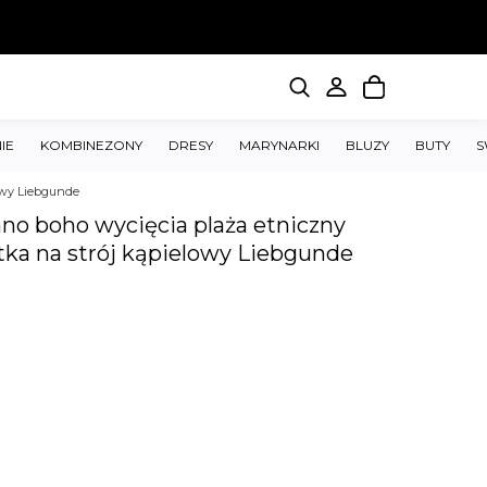
IE
KOMBINEZONY
DRESY
MARYNARKI
BLUZY
BUTY
S
lowy Liebgunde
ano boho wycięcia plaża etniczny
tka na strój kąpielowy Liebgunde