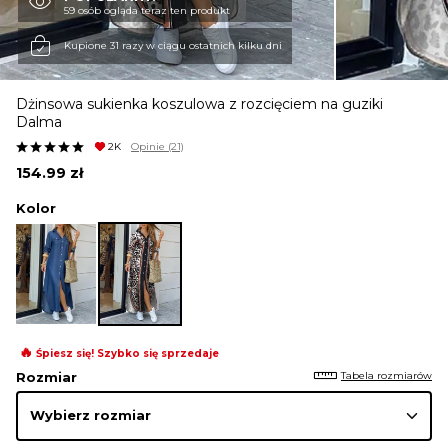
59 osób ogląda teraz ten produkt
KURTKI I PŁASZCZE
Kupione 31 razy w ciągu ostatnich kilku dni
Dżinsowa sukienka koszulowa z rozcięciem na guziki
SPÓDNICE
Dalma
2K
Opinie
(21)
154.99
zł
SPODNIE
Kolor
KOMBINEZONY
DRESY
🔥
Śpiesz się! Szybko się sprzedaje
Tabela rozmiarów
Rozmiar
MARYNARKI