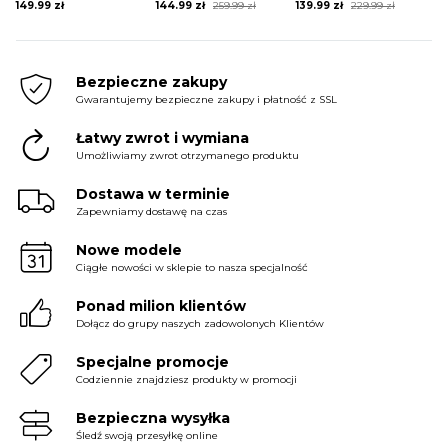
Original
Current
Original
Current
149.99
zł
144.99
zł
259.99
zł
139.99
zł
229.99
zł
price
price
price
price
was:
is:
was:
is:
259.99 zł.
144.99 zł.
229.99 zł.
139.99 zł.
Bezpieczne zakupy
Gwarantujemy bezpieczne zakupy i płatność z SSL
Łatwy zwrot i wymiana
Umożliwiamy zwrot otrzymanego produktu
Dostawa w terminie
Zapewniamy dostawę na czas
Nowe modele
Ciągłe nowości w sklepie to nasza specjalność
Ponad milion klientów
Dołącz do grupy naszych zadowolonych Klientów
Specjalne promocje
Codziennie znajdziesz produkty w promocji
Bezpieczna wysyłka
Śledź swoją przesyłkę online