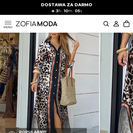
DOSTAWA ZA DARMO
🔥
3
h :
10
m :
04
s
SUKIENKI
MENU
KOMPLETY
JEANSY
SZORTY
MODA PLAŻOWA
BLUZKI
POPULARNY!