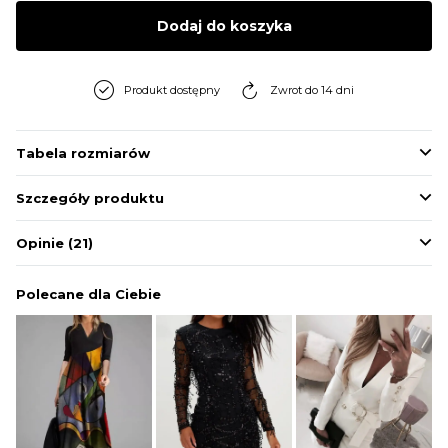
BLUZY
Dodaj do koszyka
BUTY
Produkt dostępny
Zwrot do 14 dni
SWETRY
Tabela rozmiarów
Szczegóły produktu
BIELIZNA
Opinie
(21)
Polecane dla Ciebie