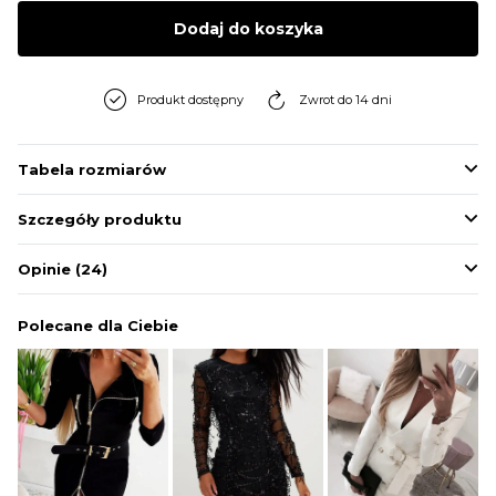
BLUZY
Dodaj do koszyka
BUTY
Produkt dostępny
Zwrot do 14 dni
SWETRY
Tabela rozmiarów
Szczegóły produktu
BIELIZNA
Opinie
(24)
Polecane dla Ciebie