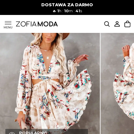
DOSTAWA ZA DARMO
🔥
1
h :
10
m :
40
s
SUKIENKI
MENU
KOMPLETY
JEANSY
SZORTY
MODA PLAŻOWA
BLUZKI
POPULARNY!