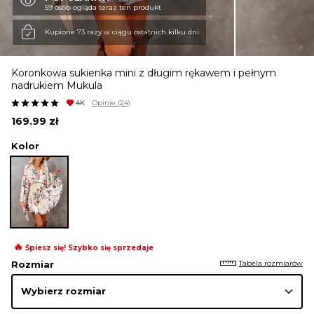
59 osób ogląda teraz ten produkt
KURTKI I PŁASZCZE
Kupione 73 razy w ciągu ostatnich kilku dni
Koronkowa sukienka mini z długim rękawem i pełnym
SPÓDNICE
nadrukiem Mukula
4K
Opinie
(24)
169.99
zł
SPODNIE
Kolor
KOMBINEZONY
DRESY
🔥
Śpiesz się! Szybko się sprzedaje
Tabela rozmiarów
Rozmiar
MARYNARKI