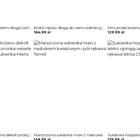
Krótki rękaw maxi do ziemi długa luźna wzór etniczny dekolt V boho rozcięcie noga casual na lato suknia sukienka Matty
Krótki rękaw długa do ziemi kołnierzyk wiązana pas z koła plisy guziki rozpinana casual sukienka Bertile
164.99
zł
129.99
zł
3 4 rękaw midi za kolano dekolt prosty wzór kwiaty koronka wesele impreza sylwester sukienka Miens
Marszczona sukienka maxi z nadrukiem kwiatowym i pół rękawa Terrell
149.99
zł
139.99
zł