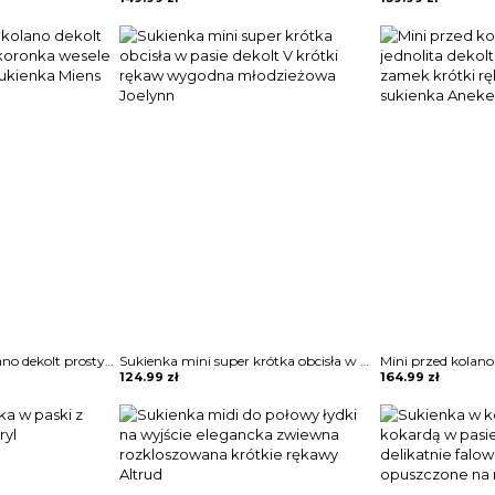
3 4 rękaw midi za kolano dekolt prosty wzór kwiaty koronka wesele impreza sylwester sukienka Miens
Sukienka mini super krótka obcisła w pasie dekolt V krótki rękaw wygodna młodzieżowa Joelynn
124.99
zł
164.99
zł