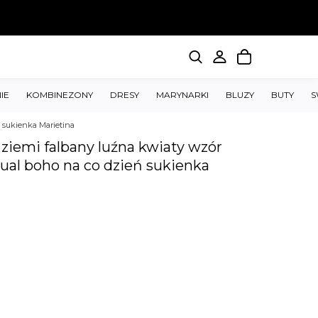
IE
KOMBINEZONY
DRESY
MARYNARKI
BLUZY
BUTY
S
ń sukienka Marietina
ziemi falbany luźna kwiaty wzór
asual boho na co dzień sukienka