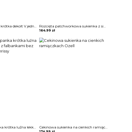
Mini przed kolano krótka dekolt V jednolita krótki rękaw luźna prosta lato elegancka sukienka Thorun
Rozcięta patchworkowa sukienka z siateczki zdobiona Dean
164.99
zł
Sukienka hiszpanka krótka luźna lekko opinająca z falbankami bez rękawa letnia Chrissy
Cekinowa sukienka na cienkich ramiączkach Ozell
174.99
zł