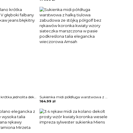
Mini przed kolano krótka jednolita dekolt V głęboki falbany zamek krótki rękaw jeans błękitny sukienka Aneke
Sukienka midi półdługa warstwowa z halką tiulowa zabudowa ze stójką półgolf bez rękawów koronka kwiaty wzory siateczka marszczona w pasie podkreślona talia elegancka wieczorowa Amsah
164.99
zł