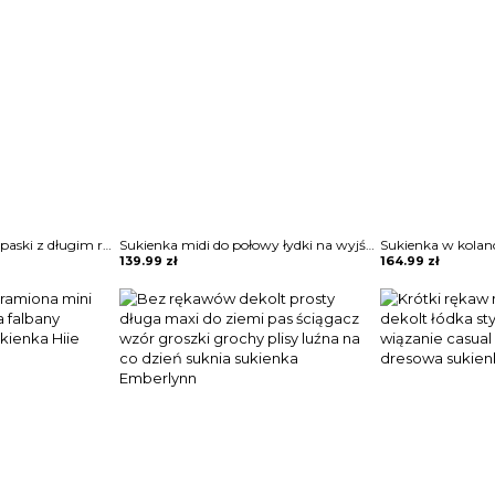
Cekinowa sukienka w paski z długim rękawem Teryl
Sukienka midi do połowy łydki na wyjście elegancka zwiewna rozkloszowana krótkie rękawy Altrud
139.99
zł
164.99
zł