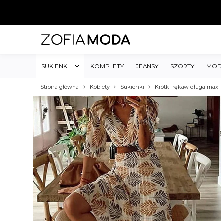
SUKIENKI
KOMPLETY
JEANSY
SZORTY
MOD
Strona główna
Kobiety
Sukienki
Krótki rękaw długa maxi 