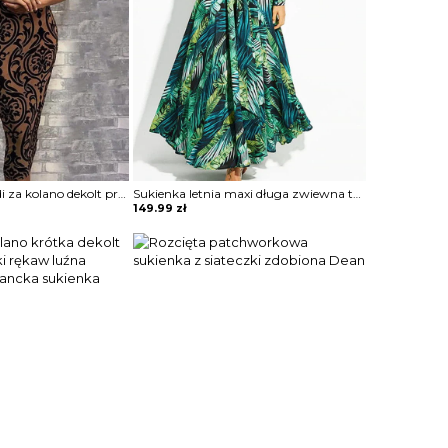
Bez rękawów midi za kolano dekolt prosty geometryczny wzór obcisła do pracy na wieczór elegancka sukienka Cerine
Sukienka letnia maxi długa zwiewna tropikalny styl wiązana w pasie dekolt głęboki V klasyczna szeroki bufiasty rękaw Radoslawa
149.99
zł