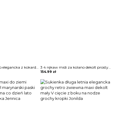
Sukienka w kolano elegancka z kokardą w pasie wysoka talia delikatnie falowana rękawy opuszczone na ramiona Mirzeta
3 4 rękaw midi za kolano dekolt prosty wzór kwiaty koronka wesele impreza sylwester sukienka Miens
154.99
zł