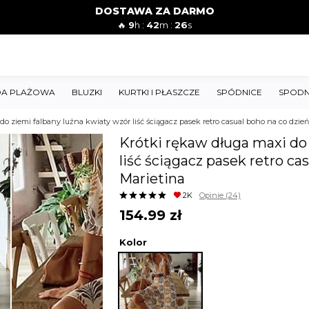
DOSTAWA ZA DARMO
🔥
9
h :
42
m :
24
s
A PLAŻOWA
BLUZKI
KURTKI I PŁASZCZE
SPÓDNICE
SPODN
do ziemi falbany luźna kwiaty wzór liść ściągacz pasek retro casual boho na co dzie
Krótki rękaw długa maxi do 
liść ściągacz pasek retro c
Marietina
2K
Opinie
(24)
154.99
zł
Kolor