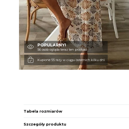
POPULARNY!
56 osób ogląda teraz ten produkt
Kupione 55 razy w ciągu ostatnich kilku dni
Tabela rozmiarów
Szczegóły produktu