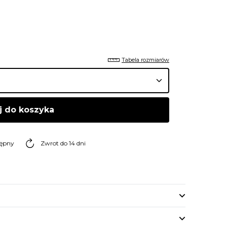
Tabela rozmiarów
j do koszyka
tępny
Zwrot do 14 dni