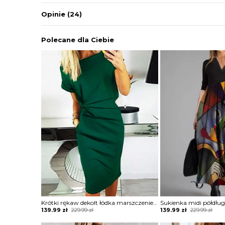
Opinie
(24)
Polecane dla Ciebie
Krótki rękaw dekolt łódka marszczenie midi za kolano casual na co dzień kobieca sukienka Jadviga
Original
Current
Original
Current
139.99
zł
229.99
zł
139.99
zł
229.99
zł
price
price
price
price
was:
is:
was:
is: