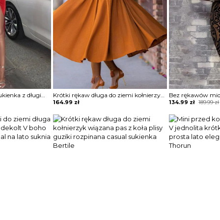
Solidna marszczona sukienka z długim rękawem i wysokim rozcięciem Angelyn
Krótki rękaw długa do ziemi kołnierzyk wiązana pas z koła plisy guziki rozpinana casual sukienka Bertile
Original
Current
164.99
zł
134.99
zł
189.99
zł
price
price
was:
is:
189.99 zł.
134.99 zł.