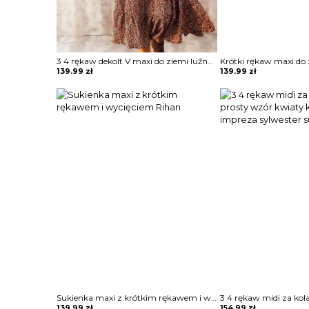
3 4 rękaw dekolt V maxi do ziemi luźna baby doll falbany boho jesień modna sukienka Nollag
139.99
zł
139.99
zł
Sukienka maxi z krótkim rękawem i wycięciem Rihan
139.99
zł
154.99
zł