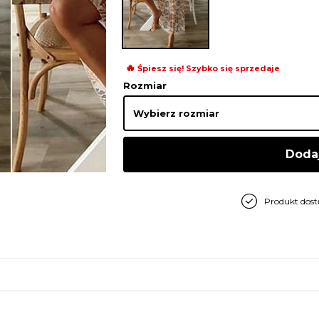
🔥
Śpiesz się! Szybko się sprzedaje
Rozmiar
Doda
Produkt dos