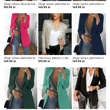
Długi rękaw dłuższa kieszenie dopasowana taliowana talia guziki dwurzędowa elegancka do pracy impreza marynarka Korry
Długi rękaw jednolita klapy kieszenie elegancka do pracy bez wzoru marynarka Paulina
Długi rękaw jednolita klapy kieszenie elegancka do pracy bez wzoru marynarka Paulina
159.99
zł
149.99
zł
149.99
zł
Długi rękaw jednolita klapy kieszenie elegancka do pracy bez wzoru marynarka Paulina
Cekinowy płaszcz z długim rękawem i odkrytym przodem kurtka Aurelie
Długi rękaw jednolita klapy kieszenie elegancka do pracy bez wzoru marynarka Paulina
149.99
zł
139.99
zł
149.99
zł