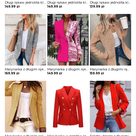
Długi rękaw jednolita klapy kieszenie elegancka do pracy bez wzoru marynarka Paulina
Długi rękaw jednolita klapy kieszenie elegancka do pracy bez wzoru marynarka Paulina
Długi rękaw jednolita klapy kieszenie elegancka do pracy bez wzoru marynarka Louanne
149.99
zł
149.99
zł
139.99
zł
Marynarka z długim rękawem i kieszeniami kurtka Berfin
Marynarka z długim rękawem colorblock patchwork Itsaso
Marynarka z długimi rękawami i kieszeniami kurtka Yackova
169.99
zł
149.99
zł
159.99
zł