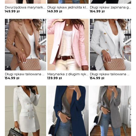
Dwurzędowa marynarka w kratę z wyciętym dekoltem kurtka Jayna
Długi rękaw jednolita klapy kieszenie elegancka do pracy bez wzoru marynarka Paulina
Długi rękaw zapinana guzik krata modna klapy elegancka do pracy wieczór marynarka Corri
149.99
zł
149.99
zł
164.99
zł
Długi rękaw taliowana guziki jednolita bez wzoru elegancka do pracy marynarka Dedda
Marynarka z długim rękawem zapinana na guziki kurtka Heddy
Długi rękaw taliowana guziki jednolita bez wzoru elegancka do pracy marynarka Dedda
154.99
zł
139.99
zł
154.99
zł