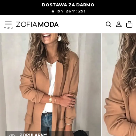
DOSTAWA ZA DARMO
🔥
19
h :
26
m :
27
s
SUKIENKI
MENU
KOMPLETY
JEANSY
SZORTY
MODA PLAŻOWA
BLUZKI
POPULARNY!