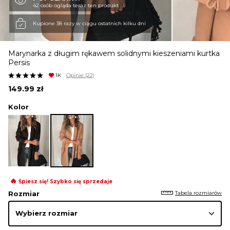
42 osób ogląda teraz ten produkt
KURTKI I PŁASZCZE
Kupione 38 razy w ciągu ostatnich kilku dni
Marynarka z długim rękawem solidnymi kieszeniami kurtka
SPÓDNICE
Persis
1K
Opinie
(22)
149.99
zł
SPODNIE
Kolor
KOMBINEZONY
DRESY
🔥
Śpiesz się! Szybko się sprzedaje
Tabela rozmiarów
Rozmiar
MARYNARKI