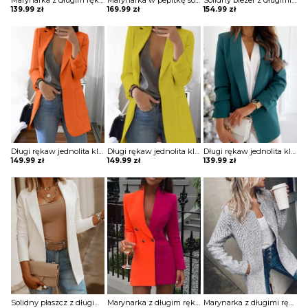
Marynarka z długim rękawem zapinana na guziki kurtka Milkana
Marynarka w pepitkę solidne guziki kurtka Suma
Solidny blezer z długimi rękawami i kieszeniami kurtka Hildburg
139.99
zł
169.99
zł
154.99
zł
Długi rękaw jednolita klapy kieszenie elegancka do pracy bez wzoru marynarka Paulina
Długi rękaw jednolita klapy kieszenie elegancka do pracy bez wzoru marynarka Paulina
Długi rękaw jednolita klapy kieszenie elegancka do pracy bez wzoru marynarka Louanne
149.99
zł
149.99
zł
139.99
zł
Solidny płaszcz z długimi rękawami kurtka Mairead
Marynarka z długim rękawem colorblock patchwork Itsaso
Marynarka z długimi rękawami i kieszeniami kurtka Yackova