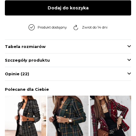
BLUZY
Dodaj do koszyka
BUTY
Produkt dostępny
Zwrot do 14 dni
SWETRY
Tabela rozmiarów
Szczegóły produktu
BIELIZNA
Opinie
(22)
Polecane dla Ciebie