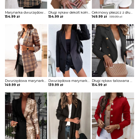
Marynarka dwurzędowy blezer kurtka Kyle
Długi rękaw dekolt kołnierzyk klapy guziki zapinana jednolita dopasowana elegancka dłuższa marynarka Audrye
Cekinowy płaszcz z długim rękawem i odkrytym przodem kurtka Deborah
Original
Current
154.99
zł
154.99
zł
149.99
zł
199.99
zł
price
price
was:
is:
199.99 zł.
149.99 zł.
Dwurzędowa marynarka w kratę z wyciętym dekoltem kurtka Jayna
Dwurzędowa marynarka z długim rękawem i solidnym wykończeniem kurtka Katherina
Długi rękaw taliowana guziki jednolita bez wzoru elegancka do pracy marynarka Dedda
149.99
zł
139.99
zł
154.99
zł