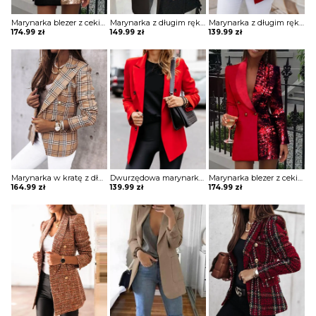
Marynarka blezer z cekinami colorblock długim rękawem Ghida
Marynarka z długim rękawem solidnymi kieszeniami kurtka Persis
Marynarka z długim rękawem guzikami kurtka Darin
174.99
zł
149.99
zł
139.99
zł
Marynarka w kratę z długim rękawem kurtka Folla
Dwurzędowa marynarka z długim rękawem i solidnym wykończeniem kurtka Katherina
Marynarka blezer z cekinami colorblock długim rękawem Ghida
164.99
zł
139.99
zł
174.99
zł