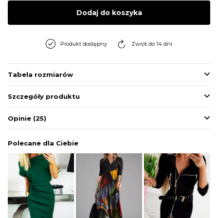
BLUZY
Dodaj do koszyka
BUTY
Produkt dostępny
Zwrot do 14 dni
SWETRY
Tabela rozmiarów
Szczegóły produktu
BIELIZNA
Opinie
(25)
Polecane dla Ciebie