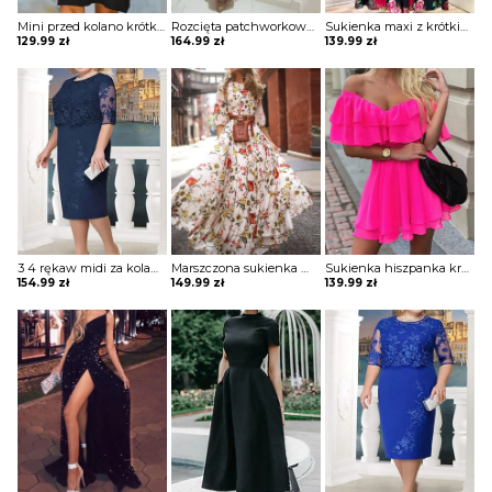
Mini przed kolano krótka dekolt V jednolita krótki rękaw luźna prosta lato elegancka sukienka Thorun
Rozcięta patchworkowa sukienka z siateczki zdobiona Dean
Sukienka maxi z krótkim rękawem i wycięciem Rihan
129.99
zł
164.99
zł
139.99
zł
3 4 rękaw midi za kolano dekolt prosty wzór kwiaty koronka wesele impreza sylwester sukienka Miens
Marszczona sukienka maxi z nadrukiem kwiatowym i pół rękawa Terrell
Sukienka hiszpanka krótka luźna lekko opinająca z falbankami bez rękawa letnia Chrissy
154.99
zł
149.99
zł
139.99
zł