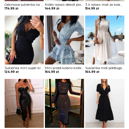
Cekinowa sukienka na cienkich ramiączkach Ozell
Krótki rękaw dekolt prosty midi za kolano plisy luźna z koła elegancka wieczorowa impreza sukienka Armida
3 4 rękaw midi za kolano dekolt prosty wzór kwiaty koronka wesele impreza sylwester sukienka Miens
174.99
zł
144.99
zł
154.99
zł
Sukienka mini super krótka obcisła w pasie dekolt V krótki rękaw wygodna młodzieżowa Joelynn
Mini przed kolano krótka jednolita dekolt V głęboki falbany zamek krótki rękaw jeans błękitny sukienka Aneke
Sukienka midi półdługa warstwowa z halką tiulowa zabudowa ze stójką półgolf bez rękawów koronka kwiaty wzory siateczka marszczona w pasie podkreślona talia elegancka wieczorowa Amsah
124.99
zł
164.99
zł
164.99
zł