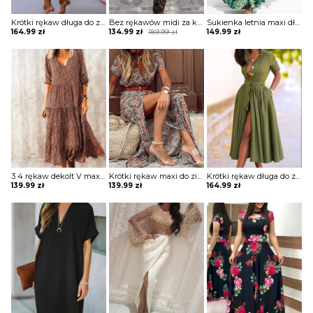
Krótki rękaw długa do ziemi kołnierzyk wiązana pas z koła plisy guziki rozpinana casual sukienka Bertile
Bez rękawów midi za kolano dekolt prosty geometryczny wzór obcisła do pracy na wieczór elegancka sukienka Cerine
Sukienka letnia maxi długa zwiewna tropikalny styl wiązana w pasie dekolt głęboki V klasyczna szeroki bufiasty rękaw Radoslawa
Original
Current
164.99
zł
134.99
zł
189.99
zł
149.99
zł
price
price
was:
is:
189.99 zł.
134.99 zł.
3 4 rękaw dekolt V maxi do ziemi luźna baby doll falbany boho jesień modna sukienka Nollag
Krótki rękaw maxi do ziemi długa luźna wzór etniczny dekolt V boho rozcięcie noga casual na lato suknia sukienka Matty
Krótki rękaw długa do ziemi kołnierzyk wiązana pas z koła plisy guziki rozpinana casual sukienka Bertile
139.99
zł
139.99
zł
164.99
zł