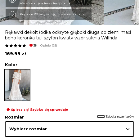
46 osób ogląda teraz ten produkt
KURTKI I PŁASZCZE
Kupione 80 razy w ciągu ostatnich kilku dni
Rękawki dekolt łódka odkryte głęboki długa do ziemi maxi
SPÓDNICE
boho koronka tiul szyfon kwiaty wzór suknia Wilfrida
3K
Opinie
(25)
169.99
zł
SPODNIE
Kolor
KOMBINEZONY
DRESY
🔥
Śpiesz się! Szybko się sprzedaje
Tabela rozmiarów
Rozmiar
MARYNARKI