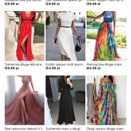
Rękawki odkryte ramiona mini przed kolano krótka falbany koronka impreza sukienka Hiie
Bez rękawów dekolt prosty długa maxi do ziemi pas ściągacz wzór groszki grochy plisy luźna na co dzień suknia sukienka Emberlynn
Krótki rękaw maxi do ziemi dekolt łódka styl marynarski paski wiązanie casual na co dzień lato dresowa sukienka Jennica
129.99
zł
129.99
zł
139.99
zł
Sukienka długa letnia elegancka grochy retro zwiewna maxi dekolt mały V cięcie z boku na nodze grochy kropki Jonilda
Krótki rękaw midi asymetryczna za kolano elegancka do pracy sylwester wesele sukienka Ligiana
Ramiączka długa maxi do ziemi wzór geometryczny neon dekolt prosty wiązanie na plażę na lato luźna suknia sukienka Hally
139.99
zł
134.99
zł
154.99
zł
Bez rękawów dekolt V talia pasek jednolita cekiny długa maxi do ziemi rozcięcie wieczorowa klosz impreza suknia sukienka Srecka
Sukienka maxi z długim rękawem i guzikami Filadelfia
Długi rękaw długa maxi do ziemi lejąca dekolt łódka odkryte ramiona marszczenia rozcięcie noga etniczny wzór wieczorowa suknia sukienka Wilmette