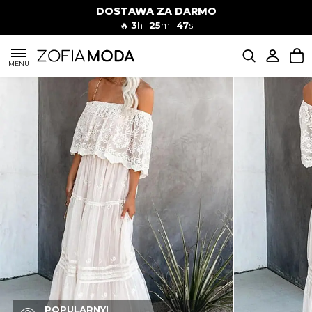
DOSTAWA ZA DARMO
🔥
3
h :
25
m :
46
s
SUKIENKI
MENU
KOMPLETY
JEANSY
SZORTY
MODA PLAŻOWA
BLUZKI
POPULARNY!