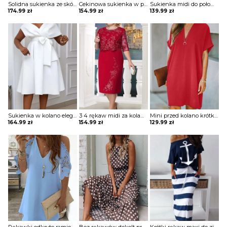
Solidna sukienka ze skóry pu z rozcięciami Hilga
Cekinowa sukienka w paski z długim rękawem Teryl
Sukienka midi do połowy łydki na wyjście elegancka zwiewna rozkloszowana krótkie rękawy Altrud
174.99
zł
154.99
zł
139.99
zł
Sukienka w kolano elegancka z kokardą w pasie wysoka talia delikatnie falowana rękawy opuszczone na ramiona Mirzeta
3 4 rękaw midi za kolano dekolt prosty wzór kwiaty koronka wesele impreza sylwester sukienka Miens
Mini przed kolano krótka dekolt V jednolita krótki rękaw luźna prosta lato elegancka sukienka Thorun
164.99
zł
154.99
zł
129.99
zł