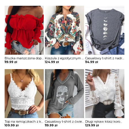
Bluzka marszczona dopasowana obcisła na piersi długie bufiaste rękawy kwadratowy głęboki dekolt bez ramion Varvara
Koszula z egzotycznym nadrukiem i dekoltem w kształcie litery „lantern” bluzka Wibecke
Casualowy t-shirt z nadrukiem księżyca Nam
119.99
zł
124.99
zł
114.99
zł
Top na ramiączkach z koronki gipiurowej bluzka Loekie
Casualowy t-shirt z ćwiekami długim rękawem Etheline
Długi rękaw klosz koronka obszycie dekolt V guziki rozpinana elegancka koszula bluzka Danah
109.99
zł
119.99
zł
129.99
zł