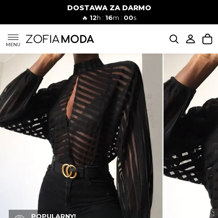
DOSTAWA ZA DARMO
🔥
12
h :
15
m :
59
s
SUKIENKI
MENU
KOMPLETY
JEANSY
SZORTY
MODA PLAŻOWA
BLUZKI
POPULARNY!