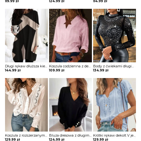
119.99
zł
124.99
zł
114.99
zł
Długi rękaw dłuższa kieszenie geometryczny wzór do pracy na co dzień wygodna sweter bluza Daisie
Koszula codzienna z dekoltem w kształcie gwiazdy bluzka Oscarina
Body z ćwiekami długim rękawem Kaludka
144.99
zł
109.99
zł
134.99
zł
Koszula z rozszerzanymi rękawami i kwiatową koronką w szwajcarskie kropki bluzka Yongsoon
Bluza dresowa z długimi rękawami gładkim dekoltem w szpic i guzikami Phillippa
Krótki rękaw dekolt V jednolita koronka wzór koszulka tshirt luźna top bluzka Irene
129.99
zł
124.99
zł
129.99
zł