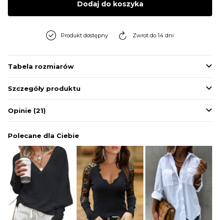
Dodaj do koszyka
BLUZY
Produkt dostępny
Zwrot do 14 dni
BUTY
Tabela rozmiarów
SWETRY
Szczegóły produktu
BIELIZNA
Opinie
(21)
Polecane dla Ciebie