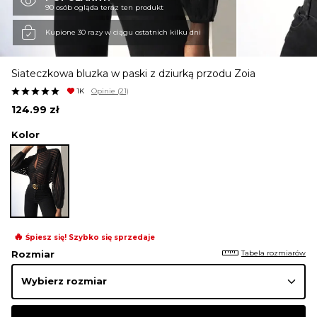
90 osób ogląda teraz ten produkt
KURTKI I PŁASZCZE
Kupione 30 razy w ciągu ostatnich kilku dni
Siateczkowa bluzka w paski z dziurką przodu Zoia
SPÓDNICE
1K
Opinie
(21)
124.99
zł
SPODNIE
Kolor
KOMBINEZONY
DRESY
🔥
Śpiesz się! Szybko się sprzedaje
Tabela rozmiarów
Rozmiar
MARYNARKI