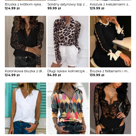
Bluzka z krótkim rękawem i dekoltem w szpic Jarmila
Solidny satynowy top z dekoltem w szpic bluzka Neziha
Koszula z kieszeniami zapinanymi na guziki bluzka Ritva
124.99
zł
99.99
zł
129.99
zł
Koronkowa bluzka z długim rękawem Norela
Długi rękaw kołnierzyk cętki panterka koszula rozpinana do pracy casual na co dzień bluzka Ayn
Bluzka z falbanami i mankietami Misti
124.99
zł
114.99
zł
139.99
zł