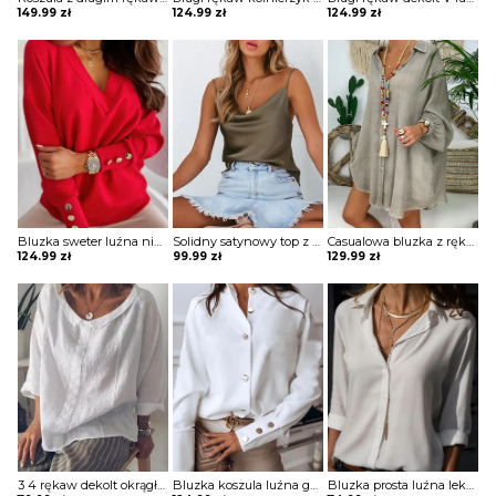
149.99
zł
124.99
zł
124.99
zł
Bluzka sweter luźna niewielki V dekolt długie luźne rękawy odzobne guziki Gunmala
Solidny satynowy top z dekoltem w szpic bluzka Neziha
Casualowa bluzka z rękawami latarnią i guzikami Lies
124.99
zł
99.99
zł
129.99
zł
3 4 rękaw dekolt okrągły luźna jednolita bez wzoru boho casual na co dzień koszulka top bluzka Molli
Bluzka koszula luźna guziki lekki V dekolt długie proste rękawy mankiet Zoulfia
Bluzka prosta luźna lekki v dekolt z guzikami kołnierzem długie proste rękawy Melusine