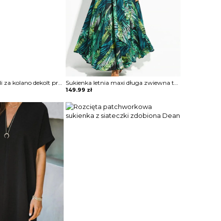
Bez rękawów midi za kolano dekolt prosty geometryczny wzór obcisła do pracy na wieczór elegancka sukienka Cerine
Sukienka letnia maxi długa zwiewna tropikalny styl wiązana w pasie dekolt głęboki V klasyczna szeroki bufiasty rękaw Radoslawa
149.99
zł