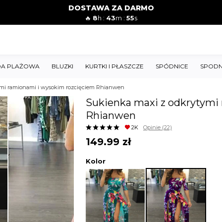
DOSTAWA ZA DARMO
🔥
8
h :
43
m :
54
s
A PLAŻOWA
BLUZKI
KURTKI I PŁASZCZE
SPÓDNICE
SPODN
ymi ramionami i wysokim rozcięciem Rhianwen
Sukienka maxi z odkrytymi
Rhianwen
2K
Opinie
(22)
149.99
zł
Kolor