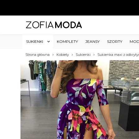
SUKIENKI
KOMPLETY
JEANSY
SZORTY
MOD
Strona główna
Kobiety
Sukienki
Sukienka maxi z odkryt