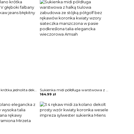
Mini przed kolano krótka jednolita dekolt V głęboki falbany zamek krótki rękaw jeans błękitny sukienka Aneke
Sukienka midi półdługa warstwowa z halką tiulowa zabudowa ze stójką półgolf bez rękawów koronka kwiaty wzory siateczka marszczona w pasie podkreślona talia elegancka wieczorowa Amsah
164.99
zł