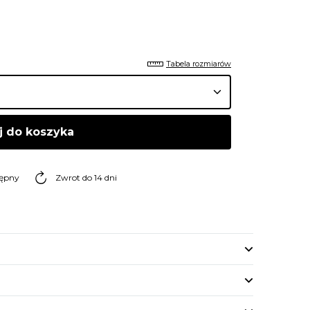
Tabela rozmiarów
j do koszyka
tępny
Zwrot do 14 dni