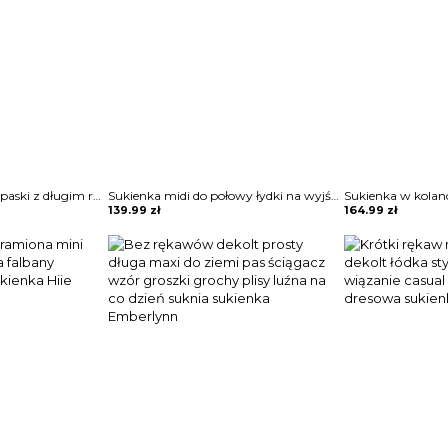
Cekinowa sukienka w paski z długim rękawem Teryl
Sukienka midi do połowy łydki na wyjście elegancka zwiewna rozkloszowana krótkie rękawy Altrud
139.99
zł
164.99
zł