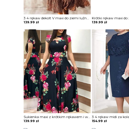
3 4 rękaw dekolt V maxi do ziemi luźna baby doll falbany boho jesień modna sukienka Nollag
139.99
zł
139.99
zł
Sukienka maxi z krótkim rękawem i wycięciem Rihan
139.99
zł
154.99
zł