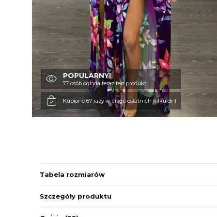
POPULARNY!
77 osób ogląda teraz ten produkt
Kupione 67 razy w ciągu ostatnich kilku dni
Tabela rozmiarów
Szczegóły produktu