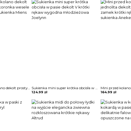
3 4 rękaw midi za kolano dekolt prosty wzór kwiaty koronka wesele impreza sylwester sukienka Miens
Sukienka mini super krótka obcisła w pasie dekolt V krótki rękaw wygodna młodzieżowa Joelynn
124.99
zł
164.99
zł