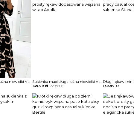
Sukienka maxi długa luźna niewielki V dekolt kołnierz długi prosty rękaw dopasowana wiązana w talii Adolfa
Sukienka maxi długa luźna niewielki V dekolt kołnierz długi prosty rękaw dopasowana wiązana w talii Adolfa
Original
Current
139.99
zł
229.99
zł
139.99
zł
price
price
was:
is:
229.99 zł.
139.99 zł.