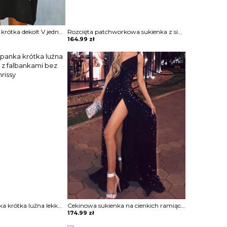
Mini przed kolano krótka dekolt V jednolita krótki rękaw luźna prosta lato elegancka sukienka Thorun
Rozcięta patchworkowa sukienka z siateczki zdobiona Dean
164.99
zł
Sukienka hiszpanka krótka luźna lekko opinająca z falbankami bez rękawa letnia Chrissy
Cekinowa sukienka na cienkich ramiączkach Ozell
174.99
zł