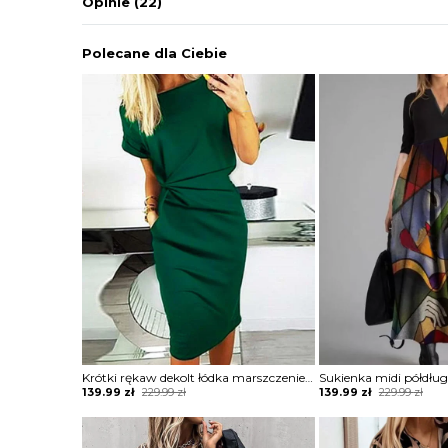
Opinie
(22)
Polecane dla Ciebie
Krótki rękaw dekolt łódka marszczenie midi za kolano casual na co dzień kobieca sukienka Jadviga
Original
Current
Original
Current
139.99
zł
229.99
zł
139.99
zł
229.99
zł
price
price
price
price
was:
is:
was:
is:
229.99 zł.
139.99 zł.
229.99 zł.
139.99 zł.