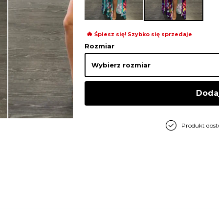
🔥
Śpiesz się! Szybko się sprzedaje
Rozmiar
Doda
Produkt dos