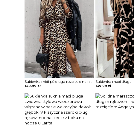
Sukienka midi półdługa rozcięcie na nogę marszczona w talii podkreślona talia koszulowa kołnierzyk dekolt v mankiety długi rękaw panterka cętki Lonna
149.99
zł
139.99
zł