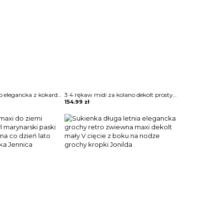
Sukienka w kolano elegancka z kokardą w pasie wysoka talia delikatnie falowana rękawy opuszczone na ramiona Mirzeta
3 4 rękaw midi za kolano dekolt prosty wzór kwiaty koronka wesele impreza sylwester sukienka Miens
154.99
zł