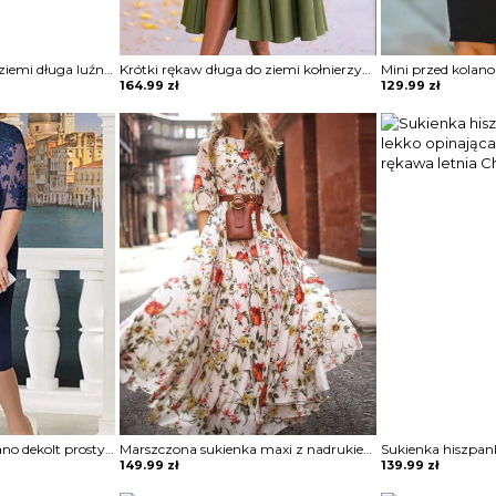
Krótki rękaw maxi do ziemi długa luźna wzór etniczny dekolt V boho rozcięcie noga casual na lato suknia sukienka Matty
Krótki rękaw długa do ziemi kołnierzyk wiązana pas z koła plisy guziki rozpinana casual sukienka Bertile
164.99
zł
129.99
zł
3 4 rękaw midi za kolano dekolt prosty wzór kwiaty koronka wesele impreza sylwester sukienka Miens
Marszczona sukienka maxi z nadrukiem kwiatowym i pół rękawa Terrell
149.99
zł
139.99
zł