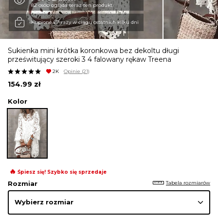
82 osób ogląda teraz ten produkt
KURTKI I PŁASZCZE
Kupione 67 razy w ciągu ostatnich kilku dni
Sukienka mini krótka koronkowa bez dekoltu długi
SPÓDNICE
prześwitujący szeroki 3 4 falowany rękaw Treena
2K
Opinie
(21)
154.99
zł
SPODNIE
Kolor
KOMBINEZONY
DRESY
🔥
Śpiesz się! Szybko się sprzedaje
Tabela rozmiarów
Rozmiar
MARYNARKI