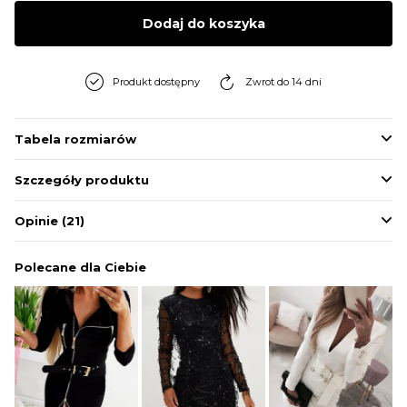
BLUZY
Dodaj do koszyka
BUTY
Produkt dostępny
Zwrot do 14 dni
SWETRY
Tabela rozmiarów
Szczegóły produktu
BIELIZNA
Opinie
(21)
Polecane dla Ciebie