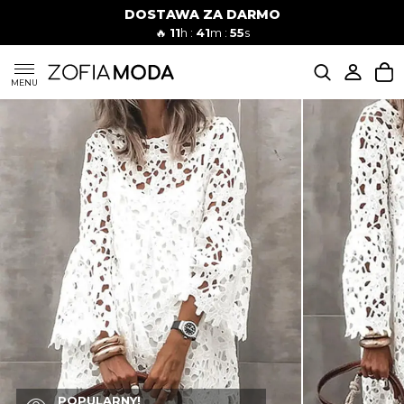
DOSTAWA ZA DARMO
🔥
11
h :
41
m :
54
s
SUKIENKI
MENU
KOMPLETY
JEANSY
SZORTY
MODA PLAŻOWA
BLUZKI
POPULARNY!