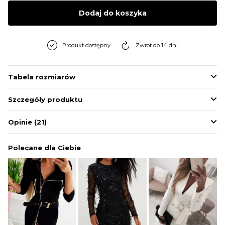
BLUZY
Dodaj do koszyka
BUTY
Produkt dostępny
Zwrot do 14 dni
SWETRY
Tabela rozmiarów
Szczegóły produktu
BIELIZNA
Opinie
(21)
Polecane dla Ciebie