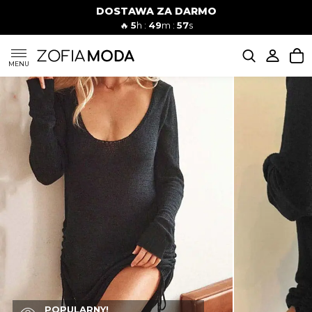
DOSTAWA ZA DARMO
🔥
5
h :
49
m :
56
s
SUKIENKI
MENU
KOMPLETY
JEANSY
SZORTY
MODA PLAŻOWA
BLUZKI
POPULARNY!