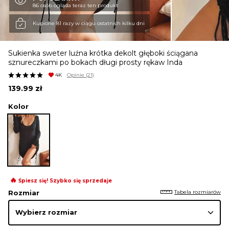
86 osób ogląda teraz ten produkt
KURTKI I PŁASZCZE
Kupione 81 razy w ciągu ostatnich kilku dni
Sukienka sweter luźna krótka dekolt głęboki ściągana
SPÓDNICE
sznureczkami po bokach długi prosty rękaw Inda
4K
Opinie
(21)
139.99
zł
SPODNIE
Kolor
KOMBINEZONY
DRESY
🔥
Śpiesz się! Szybko się sprzedaje
Tabela rozmiarów
Rozmiar
MARYNARKI