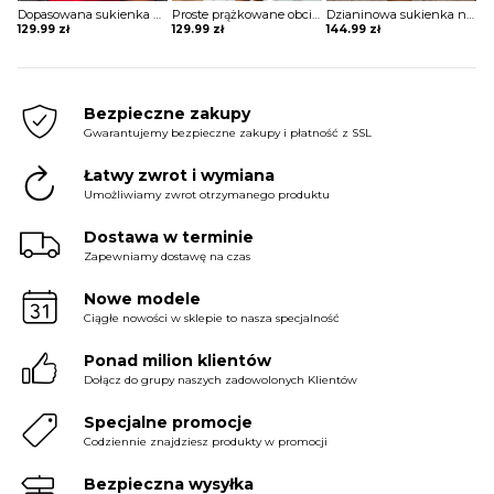
Dopasowana sukienka na ramiączkach z cienkimi ramiączkami Jennet
Proste prążkowane obcisłe sukienki z długim rękawem sukienka Sigita
Dzianinowa sukienka na ramiączkach z latarnią Magdaleen
129.99
zł
129.99
zł
144.99
zł
Bezpieczne zakupy
Gwarantujemy bezpieczne zakupy i płatność z SSL
Łatwy zwrot i wymiana
Umożliwiamy zwrot otrzymanego produktu
Dostawa w terminie
Zapewniamy dostawę na czas
Nowe modele
Ciągłe nowości w sklepie to nasza specjalność
Ponad milion klientów
Dołącz do grupy naszych zadowolonych Klientów
Specjalne promocje
Codziennie znajdziesz produkty w promocji
Bezpieczna wysyłka