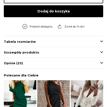
BLUZY
Dodaj do koszyka
BUTY
Produkt dostępny
Zwrot do 14 dni
SWETRY
Tabela rozmiarów
Szczegóły produktu
BIELIZNA
Opinie
(23)
Polecane dla Ciebie