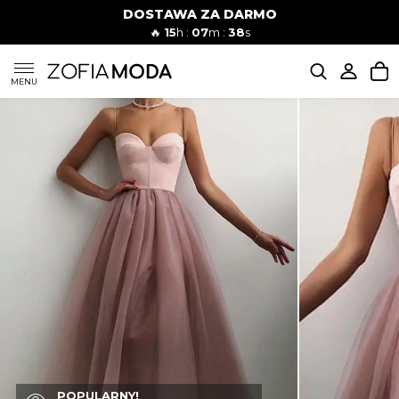
DOSTAWA ZA DARMO
🔥
15
h :
07
m :
37
s
SUKIENKI
MENU
KOMPLETY
JEANSY
SZORTY
MODA PLAŻOWA
BLUZKI
POPULARNY!