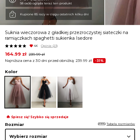
58 osób ogląda teraz ten produkt
KURTKI I PŁASZCZE
Kupione 85 razy w ciągu ostatnich kilku dni
Suknia wieczorowa z gładkiej przezroczystej siateczki na
SPÓDNICE
ramiączkach spaghetti sukienka Isedore
4K
Opinie
(23)
Original
Current
164.99
zł
239.99
zł
SPODNIE
price
price
Najniższa cena z 30 dni przed obniżką:
239.99
zł
-31%
was:
is:
239.99 zł.
164.99 zł.
Kolor
KOMBINEZONY
DRESY
🔥
Śpiesz się! Szybko się sprzedaje
MARYNARKI
Tabela rozmiarów
Rozmiar