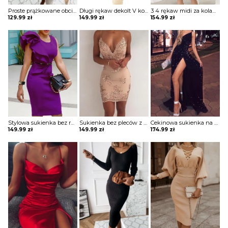
Proste prążkowane obcisłe sukienki z długim rękawem sukienka Sigita
Długi rękaw dekolt V koperta midi za kolano ołówkowa elegancka wieczorowa jednolita suknia sukienka Hadwiga
3 4 rękaw midi za kolano dekolt prosty wzór kwiaty koronka wesele impreza sylwester sukienka Miens
129.99
zł
149.99
zł
154.99
zł
Stylowa sukienka bez rękawów z falbanami i patchworkami Emer
Sukienka bez pleców z cekinami Elvita
Cekinowa sukienka na cienkich ramiączkach Ozell
149.99
zł
149.99
zł
174.99
zł