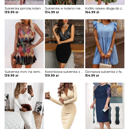
Sukienka poniżej kolan grochy kropki bufiaste długie rękawy bez dekoltu delikatnie falowana ściągana w talii Vuokko
Sukienka w kolano niewielki V dekolt dopasowana luźna 3 4 prosty rękaw motyw kwiaty motyle Gusta
Krótki rękaw długa do ziemi kołnierzyk wiązana pas z koła plisy guziki rozpinana casual sukienka Bertile
139.99
zł
134.99
zł
164.99
zł
Sukienka mini na ramiączkach z wielokolorowym nadrukiem Gulmira
Koronkowa sukienka z szydełkowej koronki colorblock Lavonia
Dżinsowa sukienka z falbaną i marszczonymi rękawami Yuta
139.99
zł
139.99
zł
154.99
zł