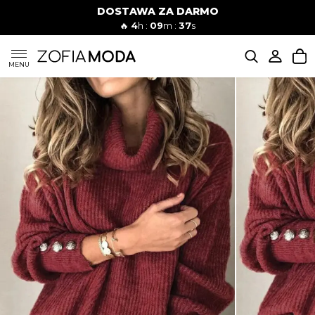
DOSTAWA ZA DARMO
🔥
4
h :
09
m :
36
s
SUKIENKI
MENU
KOMPLETY
JEANSY
SZORTY
MODA PLAŻOWA
BLUZKI