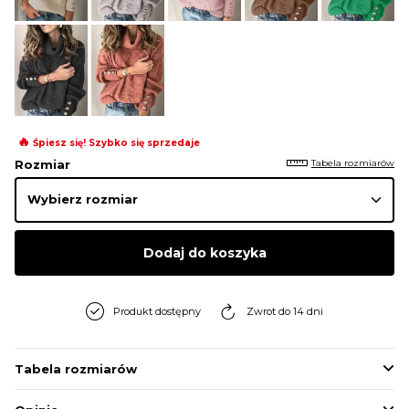
BLUZY
BUTY
SWETRY
🔥
Śpiesz się! Szybko się sprzedaje
Tabela rozmiarów
Rozmiar
BIELIZNA
Dodaj do koszyka
Produkt dostępny
Zwrot do 14 dni
Tabela rozmiarów