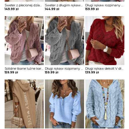
Sweter z plecionej dzianiny dziurami Lorain
Sweter z długim rękawem i luźnym rozcięciem na dole Fuensanta
Długi rękaw rozpinany krótki jodełka wzór ciepły jesień zima sweter Takae
149.99
zł
144.99
zł
159.99
zł
Solidne tkane luźne kardigany z dzianiny długim rękawem sweter Mahnoosh
Długi rękaw rozpinany krótki jodełka wzór ciepły jesień zima sweter Takae
Długi rękaw dekolt V dłuższy okrągły luźny bez wzoru jodełka casual jednolity do pracy jesień zima sweter Leire
159.99
zł
159.99
zł
139.99
zł