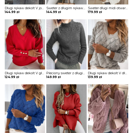
Długi rękaw dekolt V jodełka dłuższy guziki rozpinany dzianina jednolity ciepły casual kaptur na co dzień zima sweter Domitille
Sweter z długim rękawem i luźnym rozcięciem na dole Fuensanta
Sweter długi midi otwarty z kapturem długi rękaw napis z tyłu luźny szeroki kurtka płaszcz Norry
144.99
zł
144.99
zł
179.99
zł
Długi rękaw dekolt V głęboki wzór jednolity guziki ozdoba ściągacz casual dłuższa na co dzień elegancka bluza Grytsje
Pleciony sweter z długim rękawem Panaghia
Długi rękaw dekolt V dłuższy okrągły luźny bez wzoru jodełka casual jednolity do pracy jesień zima sweter Leire
124.99
zł
149.99
zł
139.99
zł