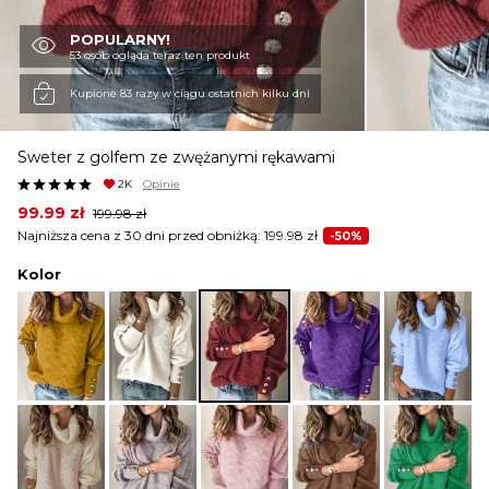
POPULARNY!
KURTKI I PŁASZCZE
53 osób ogląda teraz ten produkt
Kupione 83 razy w ciągu ostatnich kilku dni
SPÓDNICE
Sweter z golfem ze zwężanymi rękawami
2K
Opinie
SPODNIE
Original
Current
99.99
zł
199.98
zł
price
price
Najniższa cena z 30 dni przed obniżką:
199.98
zł
-50%
was:
is:
199.98 zł.
99.99 zł.
Kolor
KOMBINEZONY
DRESY
MARYNARKI