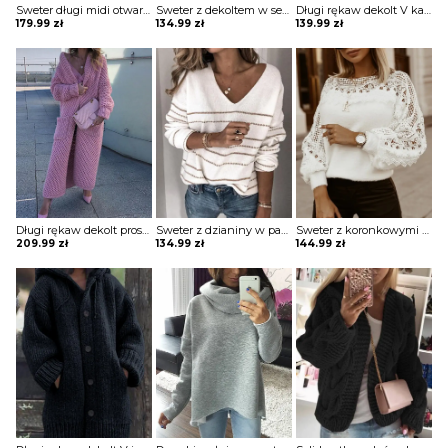
Sweter długi midi otwarty z kapturem długi rękaw napis z tyłu luźny szeroki kurtka płaszcz Norry
Sweter z dekoltem w serek Cherilynn
Długi rękaw dekolt V kaptur dzianina jodełka luźny casual jednolity na co dzień jesień zima sweter Petrica
179.99
zł
134.99
zł
139.99
zł
Długi rękaw dekolt prosty rozpinany kaptur kieszenie dzianina luźny miękki casual na co dzień jesień zima płaszcz sweter Magdalenka
Sweter z dzianiny w paski dekoltem szpic Jinsun
Sweter z koronkowymi rękawami gipiury Natisha
209.99
zł
134.99
zł
144.99
zł