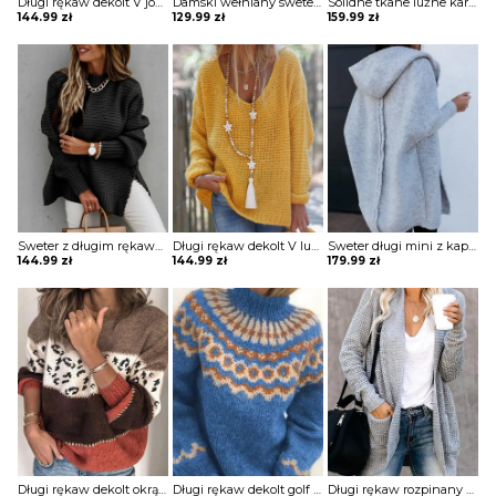
Długi rękaw dekolt V jodełka dłuższy guziki rozpinany dzianina jednolity ciepły casual kaptur na co dzień zima sweter Domitille
Damski wełniany sweter moda solidna zimowa grube sterty swetry z kołnierzem nieregularne ciepłe bluzki bluzka plus size bluza Brittanie
Solidne tkane luźne kardigany z dzianiny długim rękawem sweter Mahnoosh
144.99
zł
129.99
zł
159.99
zł
Sweter z długim rękawem i luźnym rozcięciem na dole Fuensanta
Długi rękaw dekolt V luźny boho basic na co dzień dzianina casual obersize do pracy sweter Vasudha
Sweter długi mini z kapturem długi rękaw otwarty przeszycie z tyłu casual styl miejski luźny szeroki Layne
144.99
zł
144.99
zł
179.99
zł
Długi rękaw dekolt okrągły paski cętki panterka ciepły luźny casual boho dzianina zima jesień sweter Aleksandrina
Długi rękaw dekolt golf wzór etniczny miękki dzianina ciepły casual na co dzień zima sweter Gerarde
Długi rękaw rozpinany dzianina jodełka ciepły kieszenie casual boho jesień zima do pracy sweter Senni