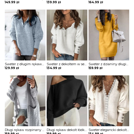
149.99
zł
139.99
zł
164.99
zł
Sweter z długim rękawem i dekoltem w serek Tessel
Sweter z dekoltem w serek Cherilynn
Sweter z dzianiny długim rękawem i dekoltem w szpic sukienka Shelley
129.99
zł
134.99
zł
159.99
zł
Długi rękaw rozpinany kieszenie jodełka wzór dłuższy casual do pracy płaszcz jesień zima sweter Neetu
Długi rękaw dekolt łódka golf odkryte ramię luźny dzianina elegancki casual sweter Berfu
Sweter elegancki dekolt v lamówka koronka w serek długi rękaw bufka mankiety guziki luźna w prążki Desirae
159.99
zł
159.99
zł
134.99
zł