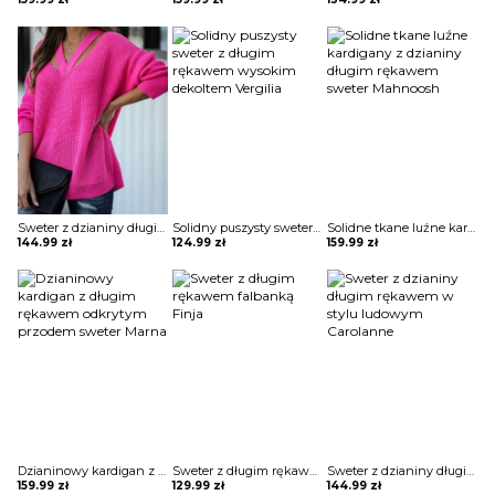
Sweter z dzianiny długim rękawem i solidnym wycięciem Freddy
Solidny puszysty sweter z długim rękawem wysokim dekoltem Vergilia
Solidne tkane luźne kardigany z dzianiny długim rękawem sweter Mahnoosh
144.99
zł
124.99
zł
159.99
zł
Dzianinowy kardigan z długim rękawem odkrytym przodem sweter Marna
Sweter z długim rękawem falbanką Finja
Sweter z dzianiny długim rękawem w stylu ludowym Carolanne
159.99
zł
129.99
zł
144.99
zł