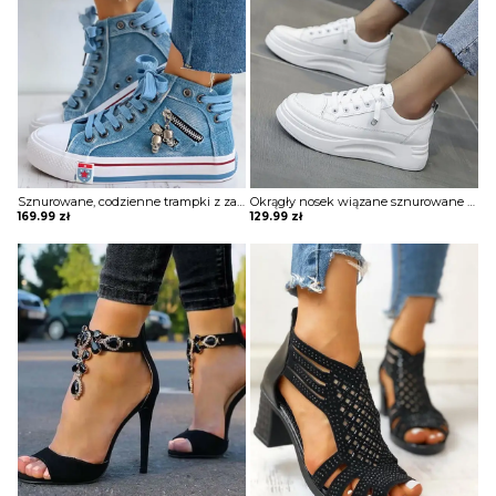
Sznurowane, codzienne trampki z zamkiem w kształcie szkieletu Najla
Okrągły nosek wiązane sznurowane wysokie trampki sportowe damskie buty Jodine
169.99
zł
129.99
zł