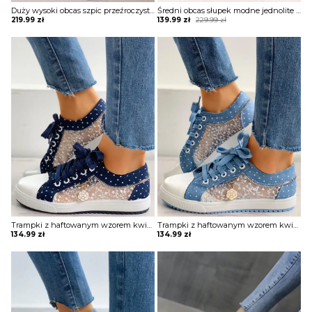
Duży wysoki obcas szpic przeźroczyste koronka modne wiązanie eleganckie damskie buty sandały szpilki Noga
Średni obcas słupek modne jednolite causal zapięcie pasek damskie sandałki buty czółenka Darelle
Original
Current
219.99
zł
139.99
zł
229.99
zł
price
price
was:
is:
229.99 zł.
139.99 zł.
Trampki z haftowanym wzorem kwiatowym Margeaux
Trampki z haftowanym wzorem kwiatowym Margeaux
134.99
zł
134.99
zł