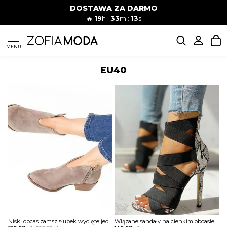
DOSTAWA ZA DARMO
🔥
19
h :
33
m :
12
s
SUKIENKI
MENU
EU40
KOMPLETY
JEANSY
SZORTY
MODA PLAŻOWA
BLUZKI
Niski obcas zamsz słupek wycięte jednolite zamek na co dzień casual botki damskie buty Benfje
Wiązane sandały na cienkim obcasie z wężowej skóry Auli