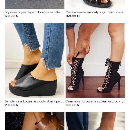
Stylowe błyszczące zdobione szpilki Carlynne
Ćwiekowane sandały z grubymi ćwiekami Mery
179.99
zł
149.99
zł
Sandały na koturnie z odkrytymi palcami Hayna
Czarne sznurowane czółenka z odkrytymi palcami zapinane na zamek Chavah
139.99
zł
199.99
zł