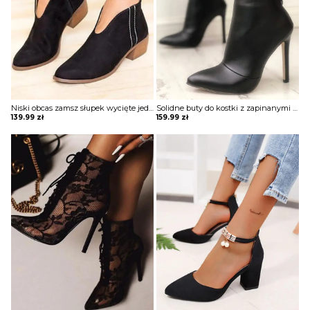
BLUZY
BUTY
SWETRY
Niski obcas zamsz słupek wycięte jednolite zamek na co dzień casual botki damskie buty Benfje
Solidne buty do kostki z zapinanymi na zamek noskami Jovan
139.99
zł
159.99
zł
BIELIZNA