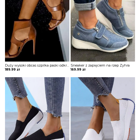
Duży wysoki obcas szpilka paski odkryte palce eleganckie kobiece buty sandałki szpilki Madelen
Sneaker z zapięciem na rzep Zyhra
189.99
zł
169.99
zł