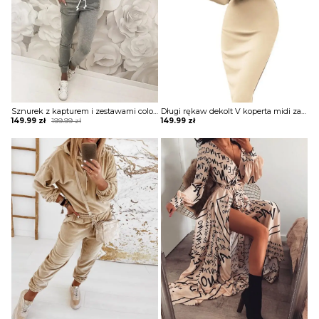
BLUZY
BUTY
SWETRY
Sznurek z kapturem i zestawami colorblock komplet Sofiya
Długi rękaw dekolt V koperta midi za kolano ołówkowa elegancka wieczorowa jednolita suknia sukienka Hadwiga
Original
Current
149.99
zł
199.99
zł
149.99
zł
price
price
was:
is:
199.99 zł.
149.99 zł.
BIELIZNA