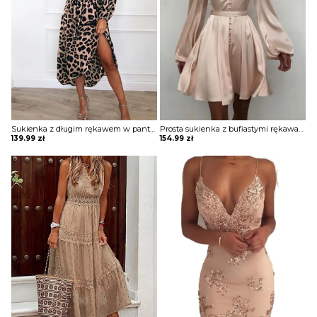
Sukienka z długim rękawem w panterkę lampart Olya
Prosta sukienka z bufiastymi rękawami i marszczonymi guzikami Josie
139.99
zł
154.99
zł