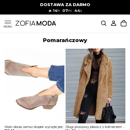
DOSTAWA ZA DARMO
🔥
14
h :
07
m :
43
s
SUKIENKI
MENU
Pomarańczowy
KOMPLETY
JEANSY
SZORTY
MODA PLAŻOWA
BLUZKI
Niski obcas zamsz słupek wycięte jednolite zamek na co dzień casual botki damskie buty Benfje
Długi pluszowy płaszcz z kołnierzem klapami kurtka Sigurhanna