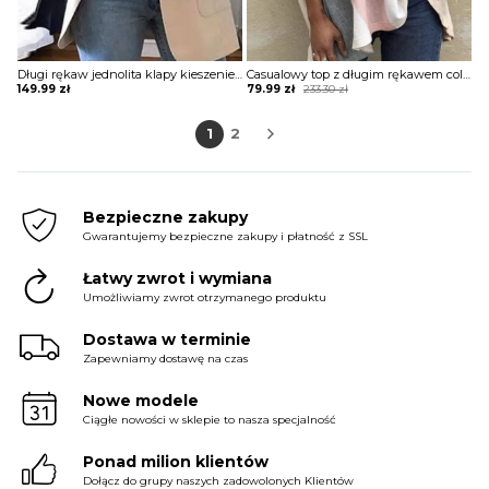
Długi rękaw jednolita klapy kieszenie elegancka do pracy bez wzoru marynarka Paulina
Casualowy top z długim rękawem colorblock sweter Roosa
Original
Current
149.99
zł
79.99
zł
233.30
zł
price
price
was:
is:
1
2
233.30 zł.
79.99 zł.
Bezpieczne zakupy
Gwarantujemy bezpieczne zakupy i płatność z SSL
Łatwy zwrot i wymiana
Umożliwiamy zwrot otrzymanego produktu
Dostawa w terminie
Zapewniamy dostawę na czas
Nowe modele
Ciągłe nowości w sklepie to nasza specjalność
Ponad milion klientów
Dołącz do grupy naszych zadowolonych Klientów