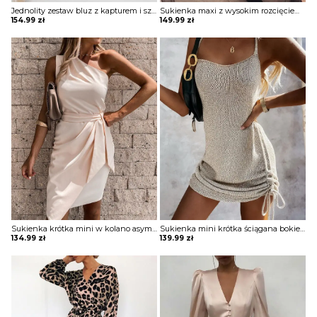
Jednolity zestaw bluz z kapturem i sznurkiem długim rękawem komplet Nicolea
Sukienka maxi z wysokim rozcięciem i nadrukiem w literę Antonine
154.99
zł
149.99
zł
Sukienka krótka mini w kolano asymetryczny nieduży dekolt V na grubych ramiączkach marszczona ściągana w talii bez rękawów na jedno ramię Diamantoula
Sukienka mini krótka ściągana bokiem sznureczek głęboki dekolt w serce bez rękawów na ramiączkach Delcea
134.99
zł
139.99
zł