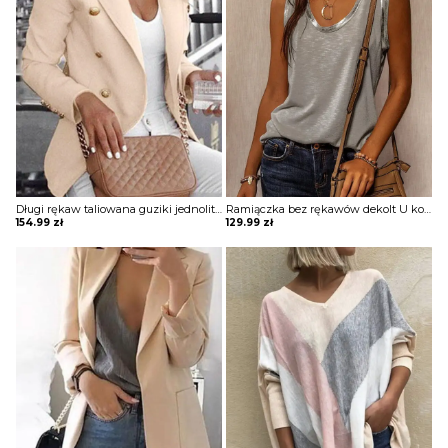
Długi rękaw taliowana guziki jednolita bez wzoru elegancka do pracy marynarka Dedda
Ramiączka bez rękawów dekolt U kontrast obszycie luźna jednolita elegancka top koszulka Snjolaug
154.99
zł
129.99
zł