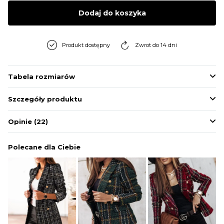
BLUZY
Dodaj do koszyka
BUTY
Produkt dostępny
Zwrot do 14 dni
SWETRY
Tabela rozmiarów
Szczegóły produktu
BIELIZNA
Opinie
(22)
Polecane dla Ciebie