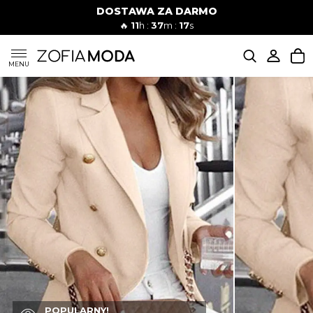
DOSTAWA ZA DARMO
🔥
11
h :
37
m :
16
s
SUKIENKI
MENU
KOMPLETY
JEANSY
SZORTY
MODA PLAŻOWA
BLUZKI
POPULARNY!