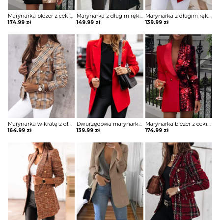
Marynarka blezer z cekinami colorblock długim rękawem Ghida
Marynarka z długim rękawem solidnymi kieszeniami kurtka Persis
Marynarka z długim rękawem guzikami kurtka Darin
174.99
zł
149.99
zł
139.99
zł
Marynarka w kratę z długim rękawem kurtka Folla
Dwurzędowa marynarka z długim rękawem i solidnym wykończeniem kurtka Katherina
Marynarka blezer z cekinami colorblock długim rękawem Ghida
164.99
zł
139.99
zł
174.99
zł