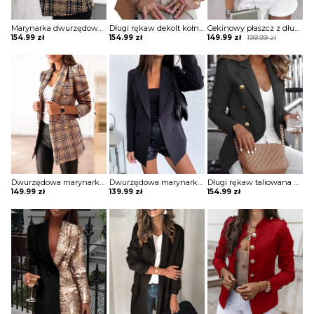
Marynarka dwurzędowy blezer kurtka Kyle
Długi rękaw dekolt kołnierzyk klapy guziki zapinana jednolita dopasowana elegancka dłuższa marynarka Audrye
Cekinowy płaszcz z długim rękawem i odkrytym przodem kurtka Deborah
Original
Current
154.99
zł
154.99
zł
149.99
zł
199.99
zł
price
price
was:
is:
199.99 zł.
149.99 zł.
Dwurzędowa marynarka w kratę z wyciętym dekoltem kurtka Jayna
Dwurzędowa marynarka z długim rękawem i solidnym wykończeniem kurtka Katherina
Długi rękaw taliowana guziki jednolita bez wzoru elegancka do pracy marynarka Dedda
149.99
zł
139.99
zł
154.99
zł