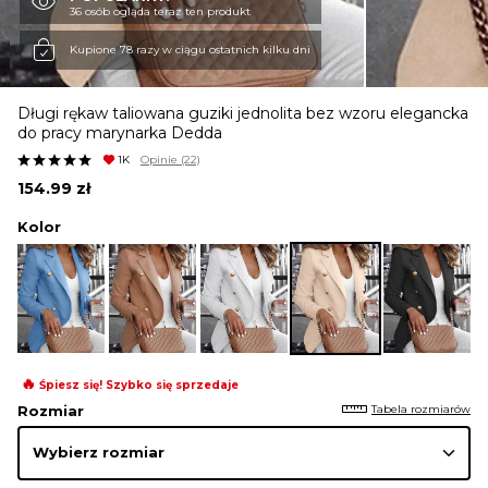
36 osób ogląda teraz ten produkt
KURTKI I PŁASZCZE
Kupione 78 razy w ciągu ostatnich kilku dni
Długi rękaw taliowana guziki jednolita bez wzoru elegancka
SPÓDNICE
do pracy marynarka Dedda
1K
Opinie
(22)
154.99
zł
SPODNIE
Kolor
KOMBINEZONY
DRESY
🔥
Śpiesz się! Szybko się sprzedaje
Tabela rozmiarów
Rozmiar
MARYNARKI