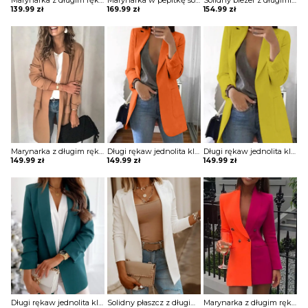
Marynarka z długim rękawem zapinana na guziki kurtka Milkana
Marynarka w pepitkę solidne guziki kurtka Suma
Solidny blezer z długimi rękawami i kieszeniami kurtka Hildburg
139.99
zł
169.99
zł
154.99
zł
Marynarka z długim rękawem solidnymi kieszeniami kurtka Persis
Długi rękaw jednolita klapy kieszenie elegancka do pracy bez wzoru marynarka Paulina
Długi rękaw jednolita klapy kieszenie elegancka do pracy bez wzoru marynarka Paulina
149.99
zł
149.99
zł
149.99
zł
Długi rękaw jednolita klapy kieszenie elegancka do pracy bez wzoru marynarka Louanne
Solidny płaszcz z długimi rękawami kurtka Mairead
Marynarka z długim rękawem colorblock patchwork Itsaso