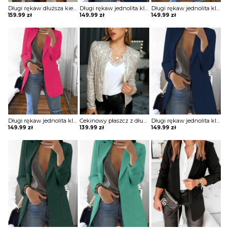
Długi rękaw dłuższa kieszenie dopasowana taliowana talia guziki dwurzędowa elegancka do pracy impreza marynarka Korry
Długi rękaw jednolita klapy kieszenie elegancka do pracy bez wzoru marynarka Paulina
Długi rękaw jednolita klapy kieszenie elegancka do pracy bez wzoru marynarka Paulina
159.99
zł
149.99
zł
149.99
zł
Długi rękaw jednolita klapy kieszenie elegancka do pracy bez wzoru marynarka Paulina
Cekinowy płaszcz z długim rękawem i odkrytym przodem kurtka Aurelie
Długi rękaw jednolita klapy kieszenie elegancka do pracy bez wzoru marynarka Paulina
149.99
zł
139.99
zł
149.99
zł