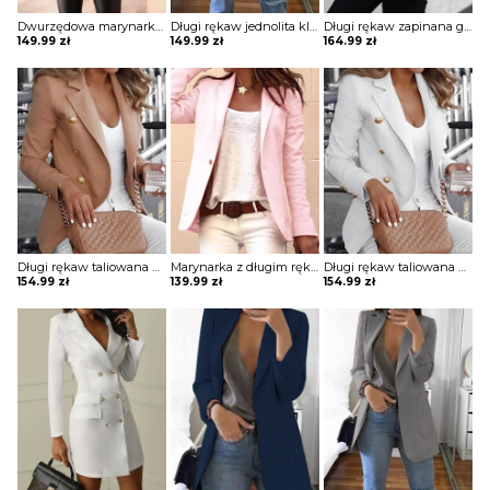
Dwurzędowa marynarka w kratę z wyciętym dekoltem kurtka Jayna
Długi rękaw jednolita klapy kieszenie elegancka do pracy bez wzoru marynarka Paulina
Długi rękaw zapinana guzik krata modna klapy elegancka do pracy wieczór marynarka Corri
149.99
zł
149.99
zł
164.99
zł
Długi rękaw taliowana guziki jednolita bez wzoru elegancka do pracy marynarka Dedda
Marynarka z długim rękawem zapinana na guziki kurtka Heddy
Długi rękaw taliowana guziki jednolita bez wzoru elegancka do pracy marynarka Dedda
154.99
zł
139.99
zł
154.99
zł