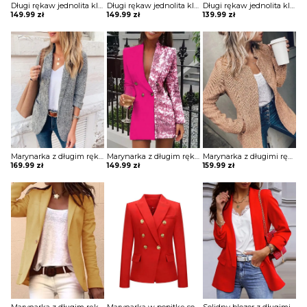
Długi rękaw jednolita klapy kieszenie elegancka do pracy bez wzoru marynarka Paulina
Długi rękaw jednolita klapy kieszenie elegancka do pracy bez wzoru marynarka Paulina
Długi rękaw jednolita klapy kieszenie elegancka do pracy bez wzoru marynarka Louanne
149.99
zł
149.99
zł
139.99
zł
Marynarka z długim rękawem i kieszeniami kurtka Berfin
Marynarka z długim rękawem colorblock patchwork Itsaso
Marynarka z długimi rękawami i kieszeniami kurtka Yackova
169.99
zł
149.99
zł
159.99
zł