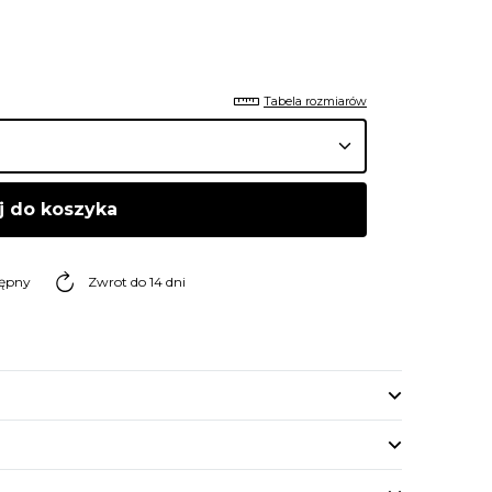
Tabela rozmiarów
j do koszyka
tępny
Zwrot do 14 dni