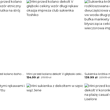
was:
is:
was:
is:
289.99 zł.
174.99 zł.
189.99 zł.
134.99 zł.
Krótki rękaw mini przed kolano boho plaża grafika wzór etniczny tunika sukienka narzutka na strój kąpielowy Zayla
Mini przed kolano dekolt V głęboki cekiny wzór długi rękaw okazja impreza club sukienka Toshiko
Original
Current
Original
Current
154.99
zł
219.99
zł
139.99
zł
229.99
z
price
price
price
price
was:
is:
was:
is:
219.99 zł.
154.99 zł.
229.99 zł.
139.99 zł.