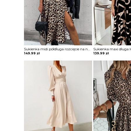
Sukienka midi półdługa rozcięcie na nogę marszczona w talii podkreślona talia koszulowa kołnierzyk dekolt v mankiety długi rękaw panterka cętki Lonna
149.99
zł
139.99
zł