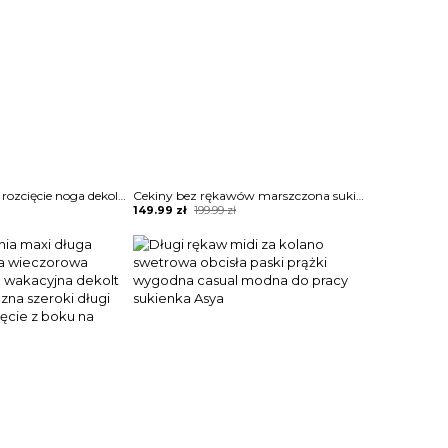
Mini przed kolano rozcięcie noga dekolt V koronka długi rękaw boho na plażę casual suknia sukienka Liselore
Cekiny bez rękawów marszczona sukienka z siateczkową wstawką i falbankami Laronda
Original
Current
149.99
zł
199.99
zł
price
price
was:
is:
199.99 zł.
149.99 zł.