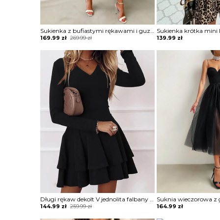
Sukienka z bufiastymi rękawami i guzikami przodu Terttu
Original
Current
169.99
zł
269.99
zł
139.99
zł
price
price
was:
is:
269.99 zł.
169.99 zł.
Długi rękaw dekolt V jednolita falbany lato obcisła casual mini przed kolano sukienka Sherley
Original
Current
144.99
zł
259.99
zł
164.99
zł
price
price