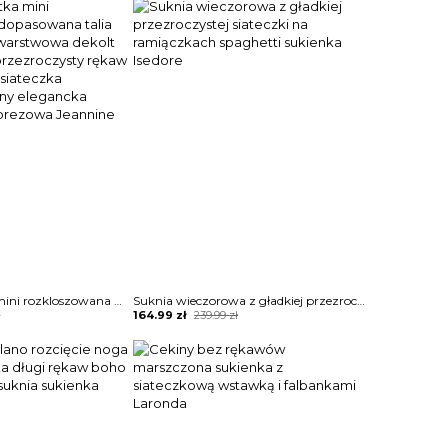
was:
is:
199.99 zł.
149.99 zł.
Sukienka krótka mini rozkloszowana dopasowana talia dwuczęściowa warstwowa dekolt vw woda długi przezroczysty rękaw bufka mankiety siateczka błyszcząca cekiny elegancka wieczorowa imprezowa Jeannine
Suknia wieczorowa z gładkiej przezroczystej siateczki na ramiączkach spaghetti sukienka Isedore
Original
Current
ł
164.99
zł
239.99
zł
price
price
was:
is:
239.99 zł.
164.99 zł.