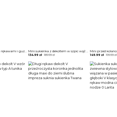
Sukienka z bufiastymi rękawami i guzikami przodu Terttu
Mini sukienka z dekoltem w szpic wąż Jene
Original
Current
Original
Current
134.99
zł
189.99
zł
149.99
zł
199.99
zł
price
price
price
price
was:
is:
was:
is:
189.99 zł.
134.99 zł.
199.99 zł.
149.99 zł.