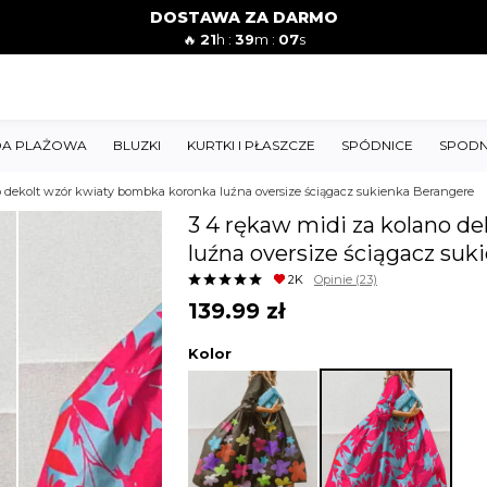
DOSTAWA ZA DARMO
🔥
21
h :
39
m :
06
s
A PLAŻOWA
BLUZKI
KURTKI I PŁASZCZE
SPÓDNICE
SPODN
o dekolt wzór kwiaty bombka koronka luźna oversize ściągacz sukienka Berangere
3 4 rękaw midi za kolano d
luźna oversize ściągacz su
2K
Opinie
(23)
139.99
zł
Kolor