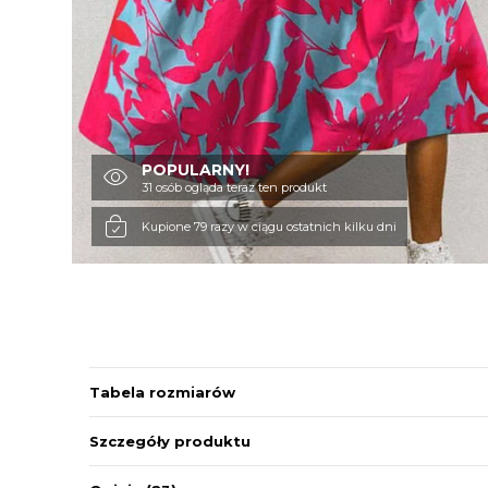
POPULARNY!
31 osób ogląda teraz ten produkt
Kupione 79 razy w ciągu ostatnich kilku dni
Tabela rozmiarów
Szczegóły produktu