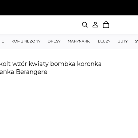
IE
KOMBINEZONY
DRESY
MARYNARKI
BLUZY
BUTY
S
ekolt wzór kwiaty bombka koronka
kienka Berangere