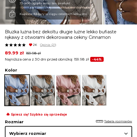
33 osób ogląda teraz ten produkt
KURTKI I PŁASZCZE
Kupione 83 razy w ciągu ostatnich kilku dni
Bluzka luźna bez dekoltu długie luźne lekko bufiaste
SPÓDNICE
rękawy z otworami dekorowana cekiny Cinnamon
2K
Opinie
(21)
Original
Current
89.99
zł
159.98
zł
SPODNIE
price
price
Najniższa cena z 30 dni przed obniżką:
159.98
zł
-44%
was:
is:
159.98 zł.
89.99 zł.
Kolor
KOMBINEZONY
DRESY
🔥
Śpiesz się! Szybko się sprzedaje
MARYNARKI
Tabela rozmiarów
Rozmiar