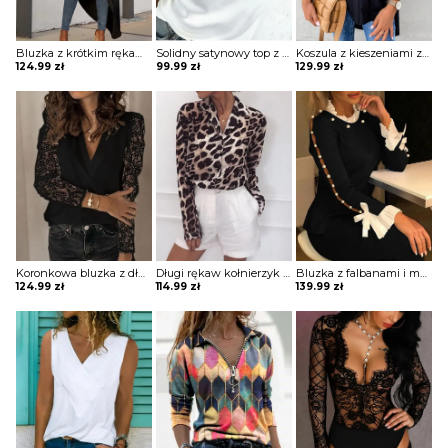
Bluzka z krótkim rękawem i dekoltem w szpic Jarmila
Solidny satynowy top z dekoltem w szpic bluzka Neziha
Koszula z kieszeniami zapinanymi na guziki bluzka Ritva
124.99
zł
99.99
zł
129.99
zł
Koronkowa bluzka z długim rękawem Norela
Długi rękaw kołnierzyk cętki panterka koszula rozpinana do pracy casual na co dzień bluzka Ayn
Bluzka z falbanami i mankietami Misti
124.99
zł
114.99
zł
139.99
zł