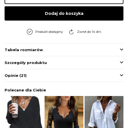
BLUZY
Dodaj do koszyka
BUTY
Produkt dostępny
Zwrot do 14 dni
SWETRY
Tabela rozmiarów
Szczegóły produktu
BIELIZNA
Opinie
(21)
Polecane dla Ciebie