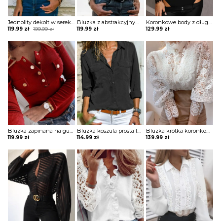
Jednolity dekolt w serek bez rękawów casual tops bluzka Porsha
Bluzka z abstrakcyjnym nadrukiem na suwak Kim
Koronkowe body z długimi rękawami Shasta
Original
Current
119.99
zł
199.99
zł
119.99
zł
129.99
zł
price
price
was:
is:
199.99 zł.
119.99 zł.
Bluzka zapinana na guziki z długim rękawem Dimitrijka
Bluzka koszula prosta luźna na guziki kołnierz długi prosty rękaw mankiet kieszenie Veva
Bluzka krótka koronkowa bez dekoltu na guziki golf długie bufiaste prześwitujące koronkowe rękawy Clair
119.99
zł
114.99
zł
139.99
zł