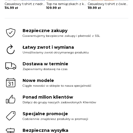
Casualowy t-shirt z nadrukiem księżyca Nam
Top na ramiączkach z koronki gipiurowej bluzka Loekie
Casualowy t-shirt z ćwiekami długim rękawem Etheline
114.99
zł
109.99
zł
119.99
zł
Bezpieczne zakupy
Gwarantujemy bezpieczne zakupy i płatność z SSL
Łatwy zwrot i wymiana
Umożliwiamy zwrot otrzymanego produktu
Dostawa w terminie
Zapewniamy dostawę na czas
Nowe modele
Ciągłe nowości w sklepie to nasza specjalność
Ponad milion klientów
Dołącz do grupy naszych zadowolonych Klientów
Specjalne promocje
Codziennie znajdziesz produkty w promocji
Bezpieczna wysyłka