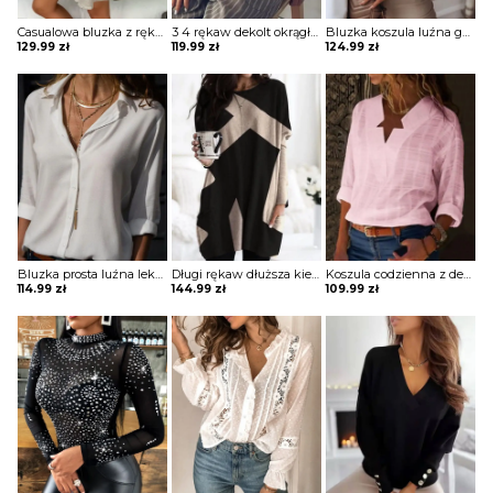
Casualowa bluzka z rękawami latarnią i guzikami Lies
3 4 rękaw dekolt okrągły luźna jednolita bez wzoru boho casual na co dzień koszulka top bluzka Molli
Bluzka koszula luźna guziki lekki V dekolt długie proste rękawy mankiet Zoulfia
129.99
zł
119.99
zł
124.99
zł
Bluzka prosta luźna lekki v dekolt z guzikami kołnierzem długie proste rękawy Melusine
Długi rękaw dłuższa kieszenie geometryczny wzór do pracy na co dzień wygodna sweter bluza Daisie
Koszula codzienna z dekoltem w kształcie gwiazdy bluzka Oscarina
114.99
zł
144.99
zł
109.99
zł