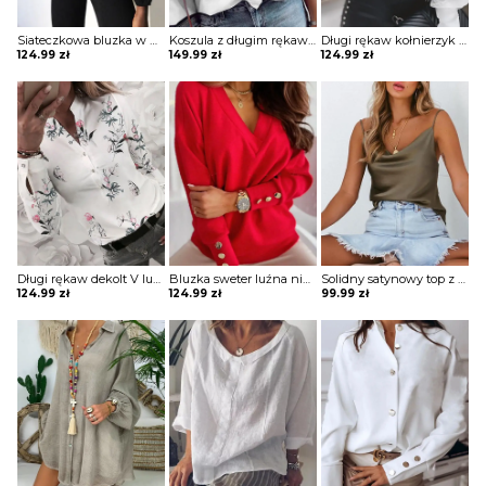
Siateczkowa bluzka w paski z dziurką przodu Zoia
Koszula z długim rękawem w jednolitym kolorze koronką i falbaną bluzka Mona
Długi rękaw kołnierzyk rozpinana guziki koronka pasy bluzka elegancka impreza do pracy koszula bluzka Maxima
124.99
zł
149.99
zł
124.99
zł
Długi rękaw dekolt V luźna guziki kwiaty grafika mankiety na co dzień koszula top bluzka Dannie
Bluzka sweter luźna niewielki V dekolt długie luźne rękawy odzobne guziki Gunmala
Solidny satynowy top z dekoltem w szpic bluzka Neziha
124.99
zł
124.99
zł
99.99
zł