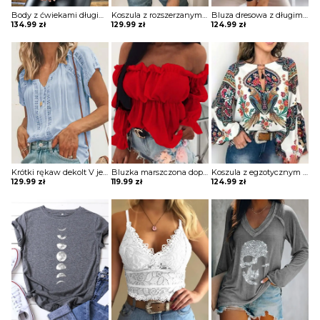
Body z ćwiekami długim rękawem Kaludka
Koszula z rozszerzanymi rękawami i kwiatową koronką w szwajcarskie kropki bluzka Yongsoon
Bluza dresowa z długimi rękawami gładkim dekoltem w szpic i guzikami Phillippa
134.99
zł
129.99
zł
124.99
zł
Krótki rękaw dekolt V jednolita koronka wzór koszulka tshirt luźna top bluzka Irene
Bluzka marszczona dopasowana obcisła na piersi długie bufiaste rękawy kwadratowy głęboki dekolt bez ramion Varvara
Koszula z egzotycznym nadrukiem i dekoltem w kształcie litery „lantern” bluzka Wibecke
129.99
zł
119.99
zł
124.99
zł