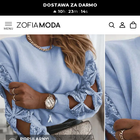
DOSTAWA ZA DARMO
🔥
10
h :
23
m :
13
s
SUKIENKI
MENU
KOMPLETY
JEANSY
SZORTY
MODA PLAŻOWA
BLUZKI
POPULARNY!