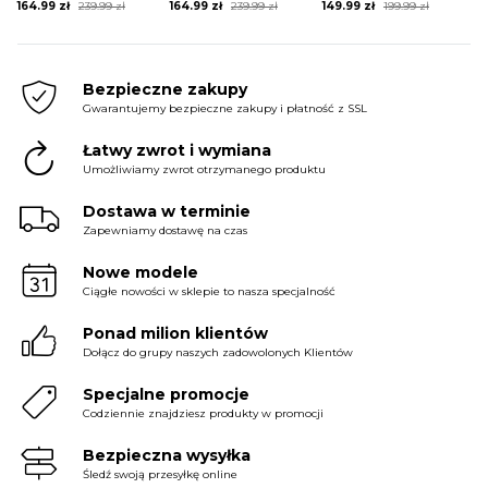
Original
Current
Original
Current
Original
Current
164.99
zł
239.99
zł
164.99
zł
239.99
zł
149.99
zł
199.99
zł
price
price
price
price
price
price
was:
is:
was:
is:
was:
is:
239.99 zł.
164.99 zł.
239.99 zł.
164.99 zł.
199.99 zł.
149.99 zł.
Bezpieczne zakupy
Gwarantujemy bezpieczne zakupy i płatność z SSL
Łatwy zwrot i wymiana
Umożliwiamy zwrot otrzymanego produktu
Dostawa w terminie
Zapewniamy dostawę na czas
Nowe modele
Ciągłe nowości w sklepie to nasza specjalność
Ponad milion klientów
Dołącz do grupy naszych zadowolonych Klientów
Specjalne promocje
Codziennie znajdziesz produkty w promocji
Bezpieczna wysyłka
Śledź swoją przesyłkę online