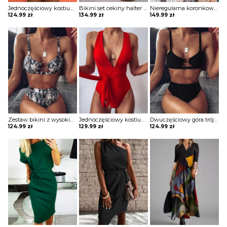
Jednoczęściowy kostium kąpielowy z odkrytymi plecami strój Almke
Bikini set cekiny halter tanga Radomila
Nieregularna koronkowa sukienka z dekoltem w szpic okrycie Jenesis
124.99
zł
134.99
zł
149.99
zł
Zestaw bikini z wysokim stanem ring design Dasantila
Jednoczęściowy kostium kąpielowy z bandażem na krzyż strój Valeria
Dwuczęściowy góra trójkąty ramiączka wycięcie łezka brazyliana dół zabudowany plaża bikini strój kąpielowy Sudaba
124.99
zł
129.99
zł
124.99
zł