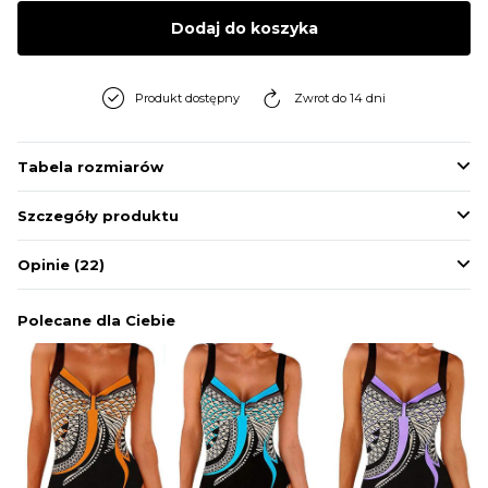
BLUZY
Dodaj do koszyka
BUTY
Produkt dostępny
Zwrot do 14 dni
SWETRY
Tabela rozmiarów
Szczegóły produktu
BIELIZNA
Opinie
(22)
Polecane dla Ciebie