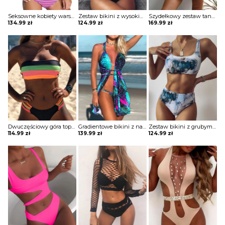
Seksowne kobiety warstwowe w paski trójkątne tankini Yasemin
Zestaw bikini z wysokim stanem ring design Dasantila
Szydełkowy zestaw tankini z pomponem wycięciem na szydełku Maliqe
134.99
zł
124.99
zł
169.99
zł
Dwuczęściowy góra top tuba wzór paski prążki dół zabudowany paski plaża bikini strój kąpielowy Woline
Gradientowe bikini z nadrukiem w skali kolorów i zatuszowaniem Katharyn
Zestaw bikini z grubymi ramiączkami nadrukiem tie dye Lieselene
114.99
zł
139.99
zł
124.99
zł