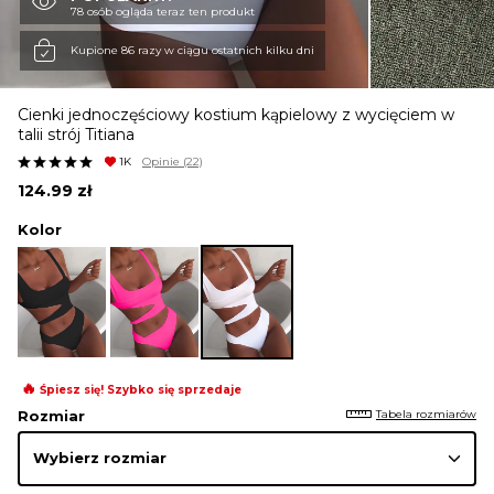
78 osób ogląda teraz ten produkt
KURTKI I PŁASZCZE
Kupione 86 razy w ciągu ostatnich kilku dni
Cienki jednoczęściowy kostium kąpielowy z wycięciem w
SPÓDNICE
talii strój Titiana
1K
Opinie
(22)
124.99
zł
SPODNIE
Kolor
KOMBINEZONY
DRESY
🔥
Śpiesz się! Szybko się sprzedaje
Tabela rozmiarów
Rozmiar
MARYNARKI