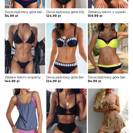
Dwuczęściowy góra bardotka fiszbiny głęboki brazyliana dół wycięty plaża bikini strój kąpielowy Vallie
Dwuczęściowy góra trójkąty ramiączka na szyi dekolt V dół wycięty plaża bikini strój kąpielowy Ahlam
Zestawy bikini z wysokim stanem i wycięciami siateczki Naima
114.99
zł
124.99
zł
109.99
zł
Zestaw bikini wiązany na szyi ze strasem Gussi
Dwuczęściowy góra bardotka ramiączka paski wiązanie dół zabudowany plaża bikini strój kąpielowy Shamina
Dwuczęściowy góra bardotka fiszbiny głęboki brazyliana dół wycięty plaża bikini strój kąpielowy Vallie
144.99
zł
124.99
zł
114.99
zł