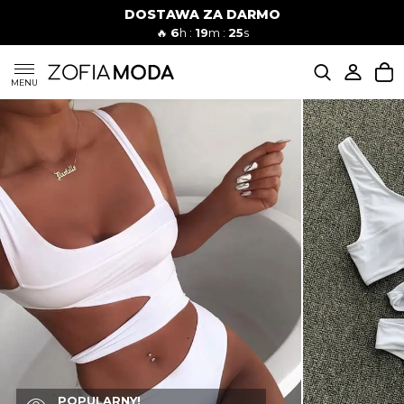
DOSTAWA ZA DARMO
🔥
6
h :
19
m :
24
s
SUKIENKI
MENU
KOMPLETY
JEANSY
SZORTY
MODA PLAŻOWA
BLUZKI
POPULARNY!