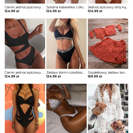
Cienki jednoczęściowy kostium kąpielowy z wycięciem w talii strój Titiana
Solidna kabaretka z długim rękawem i biustonoszem majteczkami zestawy bikini Nat
Jednoczęściowy strój kąpielowy z przezroczystej siateczki Izola
124.99
zł
124.99
zł
134.99
zł
Cienki jednoczęściowy kostium kąpielowy z wycięciem w talii strój Titiana
Zestaw bikini colorblock z nadrukiem geparda Bonnibelle
Szydełkowy zestaw tankini z pomponem wycięciem na szydełku Maliqe
124.99
zł
124.99
zł
169.99
zł