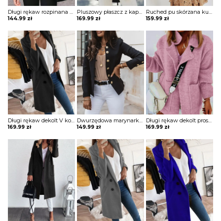
Długi rękaw rozpinana stójka skóra skórzana ekologiczna taliowana talia prosta jesień ramoneska kurtka Lakeisha
Pluszowy płaszcz z kapturem colorblock długim rękawem kurtka Gonny
Ruched pu skórzana kurtka z zamkiem błyskawicznym Sungsook
144.99
zł
169.99
zł
159.99
zł
Długi rękaw dekolt V kołnierz guziki elegancki bez wzoru dopasowany płaszcz Aaltje
Dwurzędowa marynarka z długim rękawem kurtka Gysele
Długi rękaw dekolt prosty dzianina luźny kieszenie kołnierz casual na co dzień jesień zima płaszcz sweter Ameriga
169.99
zł
149.99
zł
169.99
zł