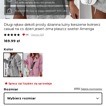
42 osób ogląda teraz ten produkt
KURTKI I PŁASZCZE
Kupione 45 razy w ciągu ostatnich kilku dni
Długi rękaw dekolt prosty dzianina luźny kieszenie kołnierz
SPÓDNICE
casual na co dzień jesień zima płaszcz sweter Ameriga
4K
Opinie
(20)
169.99
zł
SPODNIE
Kolor
KOMBINEZONY
DRESY
🔥
Śpiesz się! Szybko się sprzedaje
Tabela rozmiarów
Rozmiar
MARYNARKI