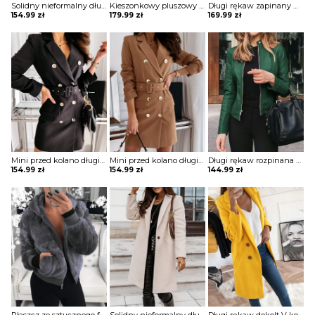
Solidny nieformalny długi płaszcz z kieszeniami zapinany na guziki kurtka Annagret
Kieszonkowy pluszowy płaszcz z długim rękawem i kapturem kurtka Minjung
Długi rękaw zapinany na guziki jednorzędowy jednolity kieszenie klapy elegancki bez wzoru jesień płaszcz Kipp
154.99
zł
179.99
zł
169.99
zł
Mini przed kolano długi rękaw dekolt V luźna guziki żakiet płaszcz rozpinana elegancka Cara
Mini przed kolano długi rękaw dekolt V luźna guziki żakiet płaszcz rozpinana elegancka Cara
Długi rękaw rozpinana stójka skóra skórzana ekologiczna taliowana talia prosta jesień ramoneska kurtka Lakeisha
154.99
zł
154.99
zł
144.99
zł