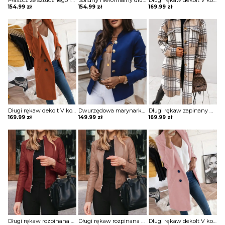
Płaszcz ze sztucznego futra z kieszeniami na suwak kurtka Resmie
Solidny nieformalny długi płaszcz z kieszeniami zapinany na guziki kurtka Annagret
Długi rękaw dekolt V kołnierz guziki elegancki bez wzoru dopasowany płaszcz Aaltje
154.99
zł
154.99
zł
169.99
zł
Długi rękaw dekolt V kołnierz guziki elegancki bez wzoru dopasowany płaszcz Aaltje
Dwurzędowa marynarka z długim rękawem kurtka Gysele
Długi rękaw zapinany na guziki jednorzędowy krata kratka wzór kieszenie dluższy midi jesień płaszcz Sibille
169.99
zł
149.99
zł
169.99
zł
Długi rękaw rozpinana stójka skóra skórzana ekologiczna taliowana talia prosta jesień ramoneska kurtka Lakeisha
Długi rękaw rozpinana stójka skóra skórzana ekologiczna taliowana talia prosta jesień ramoneska kurtka Lakeisha
Długi rękaw dekolt V kołnierz guziki elegancki bez wzoru dopasowany płaszcz Aaltje