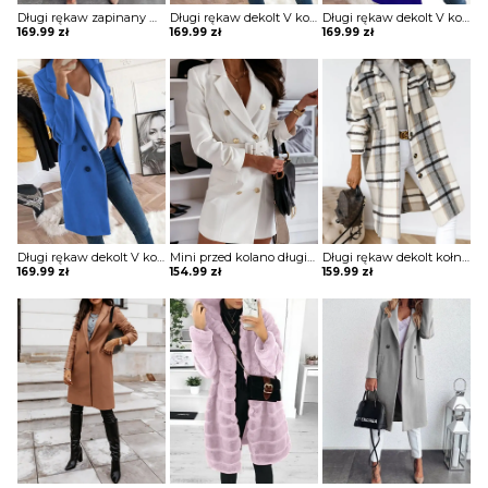
Długi rękaw zapinany na guziki jednorzędowy jednolity kieszenie klapy elegancki bez wzoru jesień płaszcz Kipp
Długi rękaw dekolt V kołnierz guziki elegancki bez wzoru dopasowany płaszcz Aaltje
Długi rękaw dekolt V kołnierz guziki elegancki bez wzoru dopasowany płaszcz Aaltje
169.99
zł
169.99
zł
169.99
zł
Długi rękaw dekolt V kołnierz guziki elegancki bez wzoru dopasowany płaszcz Aaltje
Mini przed kolano długi rękaw dekolt V luźna guziki żakiet płaszcz rozpinana elegancka Cara
Długi rękaw dekolt kołnierzyk guziki rozpinana luźna krata kratka casual dłuższa na co dzień płaszcz Eila
169.99
zł
154.99
zł
159.99
zł