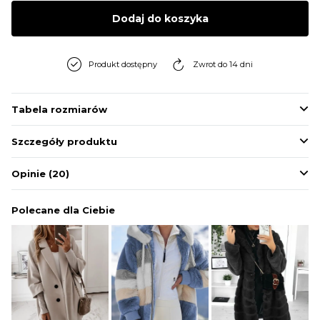
BLUZY
Dodaj do koszyka
BUTY
Produkt dostępny
Zwrot do 14 dni
SWETRY
Tabela rozmiarów
Szczegóły produktu
BIELIZNA
Opinie
(20)
Polecane dla Ciebie