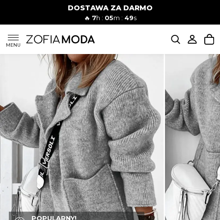
DOSTAWA ZA DARMO
🔥
7
h :
05
m :
48
s
SUKIENKI
MENU
KOMPLETY
JEANSY
SZORTY
MODA PLAŻOWA
BLUZKI
POPULARNY!