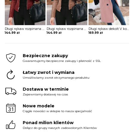
Długi rękaw rozpinana stójka skóra skórzana ekologiczna taliowana talia prosta jesień ramoneska kurtka Lakeisha
Długi rękaw rozpinana stójka skóra skórzana ekologiczna taliowana talia prosta jesień ramoneska kurtka Lakeisha
Długi rękaw dekolt V kołnierz guziki elegancki bez wzoru dopasowany płaszcz Aaltje
144.99
zł
144.99
zł
169.99
zł
Bezpieczne zakupy
Gwarantujemy bezpieczne zakupy i płatność z SSL
Łatwy zwrot i wymiana
Umożliwiamy zwrot otrzymanego produktu
Dostawa w terminie
Zapewniamy dostawę na czas
Nowe modele
Ciągłe nowości w sklepie to nasza specjalność
Ponad milion klientów
Dołącz do grupy naszych zadowolonych Klientów