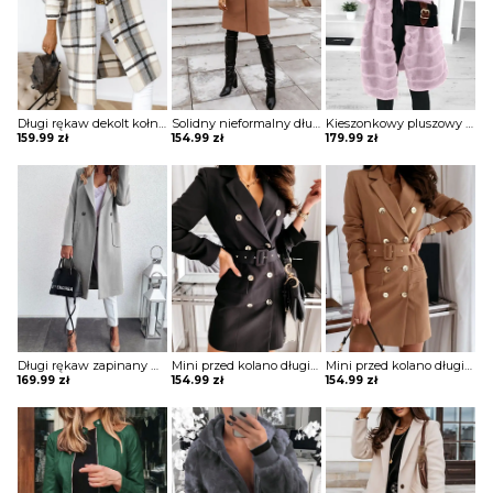
Długi rękaw dekolt kołnierzyk guziki rozpinana luźna krata kratka casual dłuższa na co dzień płaszcz Eila
Solidny nieformalny długi płaszcz z kieszeniami zapinany na guziki kurtka Annagret
Kieszonkowy pluszowy płaszcz z długim rękawem i kapturem kurtka Minjung
159.99
zł
154.99
zł
179.99
zł
Długi rękaw zapinany na guziki jednorzędowy jednolity kieszenie klapy elegancki bez wzoru jesień płaszcz Kipp
Mini przed kolano długi rękaw dekolt V luźna guziki żakiet płaszcz rozpinana elegancka Cara
Mini przed kolano długi rękaw dekolt V luźna guziki żakiet płaszcz rozpinana elegancka Cara
169.99
zł
154.99
zł
154.99
zł