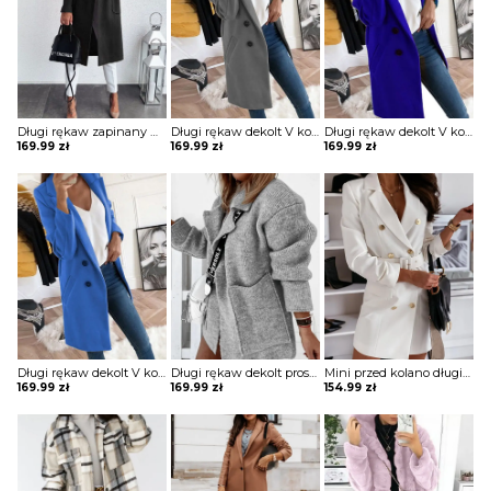
Długi rękaw zapinany na guziki jednorzędowy jednolity kieszenie klapy elegancki bez wzoru jesień płaszcz Kipp
Długi rękaw dekolt V kołnierz guziki elegancki bez wzoru dopasowany płaszcz Aaltje
Długi rękaw dekolt V kołnierz guziki elegancki bez wzoru dopasowany płaszcz Aaltje
169.99
zł
169.99
zł
169.99
zł
Długi rękaw dekolt V kołnierz guziki elegancki bez wzoru dopasowany płaszcz Aaltje
Długi rękaw dekolt prosty dzianina luźny kieszenie kołnierz casual na co dzień jesień zima płaszcz sweter Ameriga
Mini przed kolano długi rękaw dekolt V luźna guziki żakiet płaszcz rozpinana elegancka Cara
169.99
zł
169.99
zł
154.99
zł