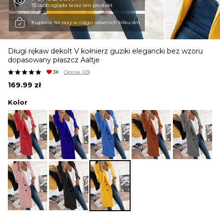
33 osób ogląda teraz ten produkt
KURTKI I PŁASZCZE
Kupione 44 razy w ciągu ostatnich kilku dni
Długi rękaw dekolt V kołnierz guziki elegancki bez wzoru
SPÓDNICE
dopasowany płaszcz Aaltje
3K
Opinie
(23)
169.99
zł
SPODNIE
Kolor
KOMBINEZONY
DRESY
MARYNARKI