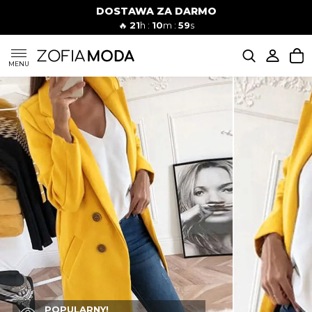
DOSTAWA ZA DARMO
🔥
21
h :
10
m :
58
s
SUKIENKI
MENU
KOMPLETY
JEANSY
SZORTY
MODA PLAŻOWA
BLUZKI
POPULARNY!