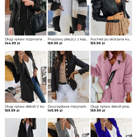
Długi rękaw rozpinana stójka skóra skórzana ekologiczna taliowana talia prosta jesień ramoneska kurtka Lakeisha
Pluszowy płaszcz z kapturem colorblock długim rękawem kurtka Gonny
Ruched pu skórzana kurtka z zamkiem błyskawicznym Sungsook
144.99
zł
169.99
zł
159.99
zł
Długi rękaw dekolt V kołnierz guziki elegancki bez wzoru dopasowany płaszcz Aaltje
Dwurzędowa marynarka z długim rękawem kurtka Gysele
Długi rękaw dekolt prosty dzianina luźny kieszenie kołnierz casual na co dzień jesień zima płaszcz sweter Ameriga
169.99
zł
149.99
zł
169.99
zł