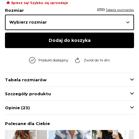
🔥
Śpiesz się! Szybko się sprzedaje
BLUZY
Tabela rozmiarów
Rozmiar
BUTY
Dodaj do koszyka
SWETRY
Produkt dostępny
Zwrot do 14 dni
BIELIZNA
Tabela rozmiarów
Szczegóły produktu
Opinie
(23)
Polecane dla Ciebie