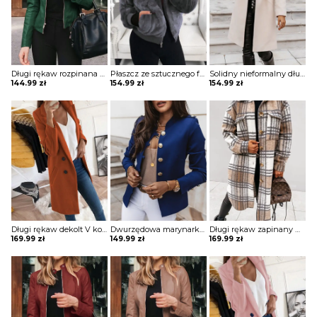
Długi rękaw rozpinana stójka skóra skórzana ekologiczna taliowana talia prosta jesień ramoneska kurtka Lakeisha
Płaszcz ze sztucznego futra z kieszeniami na suwak kurtka Resmie
Solidny nieformalny długi płaszcz z kieszeniami zapinany na guziki kurtka Annagret
144.99
zł
154.99
zł
154.99
zł
Długi rękaw dekolt V kołnierz guziki elegancki bez wzoru dopasowany płaszcz Aaltje
Dwurzędowa marynarka z długim rękawem kurtka Gysele
Długi rękaw zapinany na guziki jednorzędowy krata kratka wzór kieszenie dluższy midi jesień płaszcz Sibille
169.99
zł
149.99
zł
169.99
zł