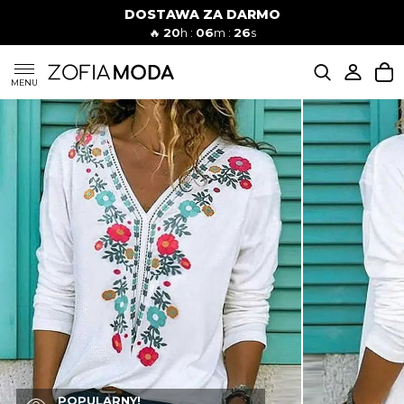
DOSTAWA ZA DARMO
🔥
20
h :
06
m :
25
s
SUKIENKI
MENU
KOMPLETY
JEANSY
SZORTY
MODA PLAŻOWA
BLUZKI
POPULARNY!