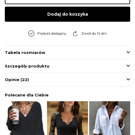
BLUZY
Dodaj do koszyka
BUTY
Produkt dostępny
Zwrot do 14 dni
SWETRY
Tabela rozmiarów
Szczegóły produktu
BIELIZNA
Opinie
(22)
Polecane dla Ciebie