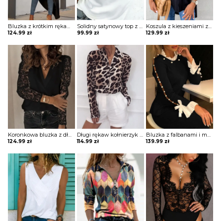
Bluzka z krótkim rękawem i dekoltem w szpic Jarmila
Solidny satynowy top z dekoltem w szpic bluzka Neziha
Koszula z kieszeniami zapinanymi na guziki bluzka Ritva
124.99
zł
99.99
zł
129.99
zł
Koronkowa bluzka z długim rękawem Norela
Długi rękaw kołnierzyk cętki panterka koszula rozpinana do pracy casual na co dzień bluzka Ayn
Bluzka z falbanami i mankietami Misti
124.99
zł
114.99
zł
139.99
zł