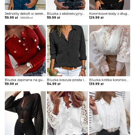
Jednolity dekolt w serek bez rękawów casual tops bluzka Porsha
Bluzka z abstrakcyjnym nadrukiem na suwak Kim
Koronkowe body z długimi rękawami Shasta
Original
Current
119.99
zł
199.99
zł
119.99
zł
129.99
zł
price
price
was:
is:
199.99 zł.
119.99 zł.
Bluzka zapinana na guziki z długim rękawem Dimitrijka
Bluzka koszula prosta luźna na guziki kołnierz długi prosty rękaw mankiet kieszenie Veva
Bluzka krótka koronkowa bez dekoltu na guziki golf długie bufiaste prześwitujące koronkowe rękawy Clair
119.99
zł
114.99
zł
139.99
zł