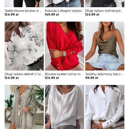
Siateczkowa bluzka w paski z dziurką przodu Zoia
Koszula z długim rękawem w jednolitym kolorze koronką i falbaną bluzka Mona
Długi rękaw kołnierzyk rozpinana guziki koronka pasy bluzka elegancka impreza do pracy koszula bluzka Maxima
124.99
zł
149.99
zł
124.99
zł
Długi rękaw dekolt V luźna guziki kwiaty grafika mankiety na co dzień koszula top bluzka Dannie
Bluzka sweter luźna niewielki V dekolt długie luźne rękawy odzobne guziki Gunmala
Solidny satynowy top z dekoltem w szpic bluzka Neziha
124.99
zł
124.99
zł
99.99
zł