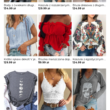
Body z ćwiekami długim rękawem Kaludka
Koszula z rozszerzanymi rękawami i kwiatową koronką w szwajcarskie kropki bluzka Yongsoon
Bluza dresowa z długimi rękawami gładkim dekoltem w szpic i guzikami Phillippa
134.99
zł
129.99
zł
124.99
zł
Krótki rękaw dekolt V jednolita koronka wzór koszulka tshirt luźna top bluzka Irene
Bluzka marszczona dopasowana obcisła na piersi długie bufiaste rękawy kwadratowy głęboki dekolt bez ramion Varvara
Koszula z egzotycznym nadrukiem i dekoltem w kształcie litery „lantern” bluzka Wibecke
129.99
zł
119.99
zł
124.99
zł