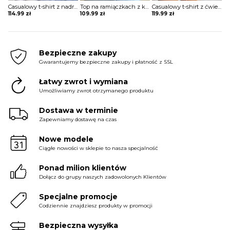
Casualowy t-shirt z nadrukiem księżyca Nam
Top na ramiączkach z koronki gipiurowej bluzka Loekie
Casualowy t-shirt z ćwiekami długim rękawem Etheline
114.99
zł
109.99
zł
119.99
zł
Bezpieczne zakupy
Gwarantujemy bezpieczne zakupy i płatność z SSL
Łatwy zwrot i wymiana
Umożliwiamy zwrot otrzymanego produktu
Dostawa w terminie
Zapewniamy dostawę na czas
Nowe modele
Ciągłe nowości w sklepie to nasza specjalność
Ponad milion klientów
Dołącz do grupy naszych zadowolonych Klientów
Specjalne promocje
Codziennie znajdziesz produkty w promocji
Bezpieczna wysyłka