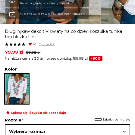
34 osób ogląda teraz ten produkt
KURTKI I PŁASZCZE
Kupione 38 razy w ciągu ostatnich kilku dni
Długi rękaw dekolt V kwiaty na co dzień koszulka tunika
SPÓDNICE
top bluzka Lie
1K
Opinie
(22)
Original
Current
79.99
zł
199.98
zł
SPODNIE
price
price
Najniższa cena z 30 dni przed obniżką:
199.98
zł
-60%
was:
is:
199.98 zł.
79.99 zł.
Kolor
KOMBINEZONY
DRESY
🔥
Śpiesz się! Szybko się sprzedaje
MARYNARKI
Tabela rozmiarów
Rozmiar