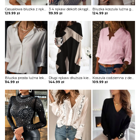
Casualowa bluzka z rękawami latarnią i guzikami Lies
3 4 rękaw dekolt okrągły luźna jednolita bez wzoru boho casual na co dzień koszulka top bluzka Molli
Bluzka koszula luźna guziki lekki V dekolt długie proste rękawy mankiet Zoulfia
129.99
zł
119.99
zł
124.99
zł
Bluzka prosta luźna lekki v dekolt z guzikami kołnierzem długie proste rękawy Melusine
Długi rękaw dłuższa kieszenie geometryczny wzór do pracy na co dzień wygodna sweter bluza Daisie
Koszula codzienna z dekoltem w kształcie gwiazdy bluzka Oscarina
114.99
zł
144.99
zł
109.99
zł