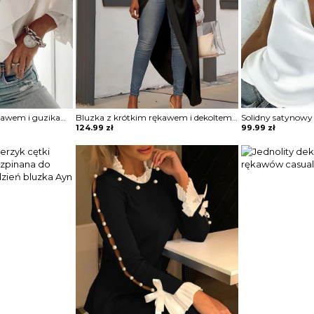
Koszulka z długim rękawem i guzikami falbaną bluzka Magdaleni
Bluzka z krótkim rękawem i dekoltem w szpic Jarmila
124.99
zł
99.99
zł