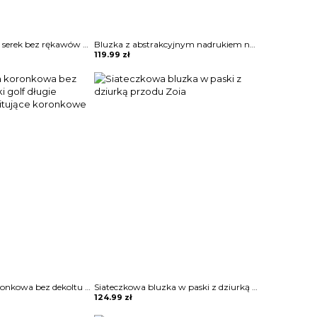
Jednolity dekolt w serek bez rękawów casual tops bluzka Porsha
Bluzka z abstrakcyjnym nadrukiem na suwak Kim
119.99
zł
Bluzka krótka koronkowa bez dekoltu na guziki golf długie bufiaste prześwitujące koronkowe rękawy Clair
Siateczkowa bluzka w paski z dziurką przodu Zoia
124.99
zł