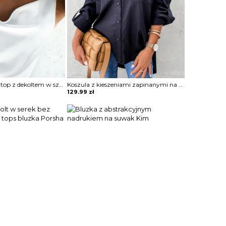
Solidny satynowy top z dekoltem w szpic bluzka Neziha
Koszula z kieszeniami zapinanymi na guziki bluzka Ritva
129.99
zł