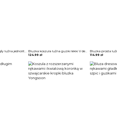
3 4 rękaw dekolt okrągły luźna jednolita bez wzoru boho casual na co dzień koszulka top bluzka Molli
Bluzka koszula luźna guziki lekki V dekolt długie proste rękawy mankiet Zoulfia
124.99
zł
114.99
zł