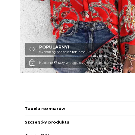
POPULARNY!
53 osób ogląda teraz ten produkt
Kupione 87 razy w ciągu ostatnich kilku dni
Tabela rozmiarów
Szczegóły produktu