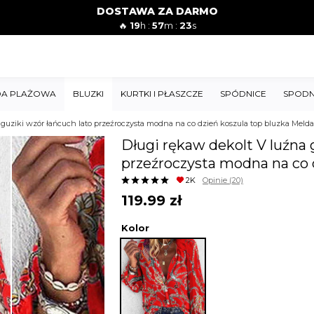
DOSTAWA ZA DARMO
🔥
19
h :
57
m :
22
s
A PLAŻOWA
BLUZKI
KURTKI I PŁASZCZE
SPÓDNICE
SPODN
 guziki wzór łańcuch lato przeźroczysta modna na co dzień koszula top bluzka Melda
Długi rękaw dekolt V luźna 
przeźroczysta modna na co 
2K
Opinie
(20)
119.99
zł
Kolor