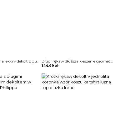
Bluzka prosta luźna lekki v dekolt z guzikami kołnierzem długie proste rękawy Melusine
Długi rękaw dłuższa kieszenie geometryczny wzór do pracy na co dzień wygodna sweter bluza Daisie
144.99
zł