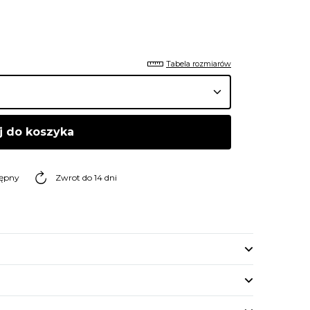
Tabela rozmiarów
j do koszyka
tępny
Zwrot do 14 dni