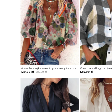
Koszula z rękawami typu lampion i zapinana na guziki w kwiatowy wzór bluzka Massimiana
Original
Current
129.99
zł
209.99
zł
124.99
zł
price
price
was:
is:
209.99 zł.
129.99 zł.