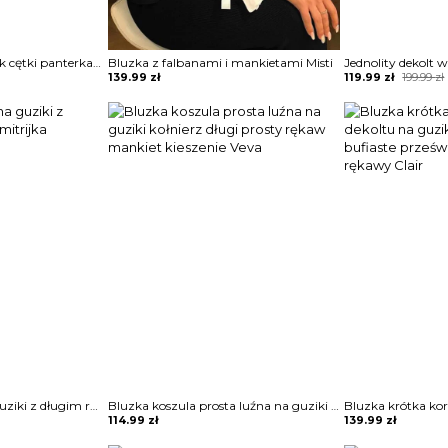
Długi rękaw kołnierzyk cętki panterka koszula rozpinana do pracy casual na co dzień bluzka Ayn
Bluzka z falbanami i mankietami Misti
Original
Current
139.99
zł
119.99
zł
199.99
zł
price
price
was:
is:
199.99 zł.
119.99 zł.
Bluzka zapinana na guziki z długim rękawem Dimitrijka
Bluzka koszula prosta luźna na guziki kołnierz długi prosty rękaw mankiet kieszenie Veva
114.99
zł
139.99
zł