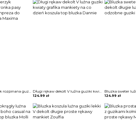
Długi rękaw kołnierzyk rozpinana guziki koronka pasy bluzka elegancka impreza do pracy koszula bluzka Maxima
Długi rękaw dekolt V luźna guziki kwiaty grafika mankiety na co dzień koszula top bluzka Dannie
124.99
zł
124.99
zł