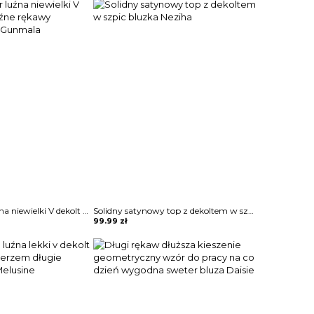
Bluzka sweter luźna niewielki V dekolt długie luźne rękawy odzobne guziki Gunmala
Solidny satynowy top z dekoltem w szpic bluzka Neziha
99.99
zł