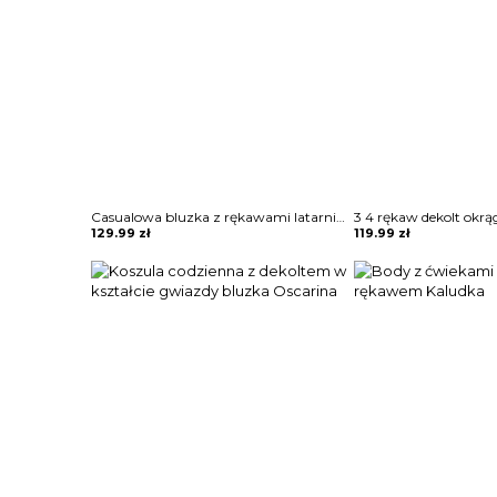
Casualowa bluzka z rękawami latarnią i guzikami Lies
129.99
zł
119.99
zł