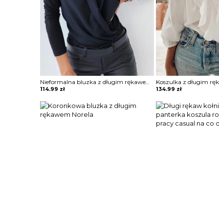
Nieformalna bluzka z długim rękawem i okrągłym dekoltem Shraddha
114.99
zł
134.99
zł