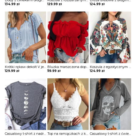
Body z ćwiekami długim rękawem Kaludka
Koszula z rozszerzanymi rękawami i kwiatową koronką w szwajcarskie kropki bluzka Yongsoon
Bluza dresowa z długimi rękawami gładkim dekoltem w szpic i guzikami Phillippa
134.99
zł
129.99
zł
124.99
zł
Krótki rękaw dekolt V jednolita koronka wzór koszulka tshirt luźna top bluzka Irene
Bluzka marszczona dopasowana obcisła na piersi długie bufiaste rękawy kwadratowy głęboki dekolt bez ramion Varvara
Koszula z egzotycznym nadrukiem i dekoltem w kształcie litery „lantern” bluzka Wibecke
129.99
zł
119.99
zł
124.99
zł
Casualowy t-shirt z nadrukiem księżyca Nam
Top na ramiączkach z koronki gipiurowej bluzka Loekie
Casualowy t-shirt z ćwiekami długim rękawem Etheline