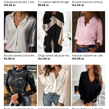
Casualowa bluzka z rękawami latarnią i guzikami Lies
3 4 rękaw dekolt okrągły luźna jednolita bez wzoru boho casual na co dzień koszulka top bluzka Molli
Bluzka koszula luźna guziki lekki V dekolt długie proste rękawy mankiet Zoulfia
129.99
zł
119.99
zł
124.99
zł
Bluzka prosta luźna lekki v dekolt z guzikami kołnierzem długie proste rękawy Melusine
Długi rękaw dłuższa kieszenie geometryczny wzór do pracy na co dzień wygodna sweter bluza Daisie
Koszula codzienna z dekoltem w kształcie gwiazdy bluzka Oscarina
114.99
zł
144.99
zł
109.99
zł