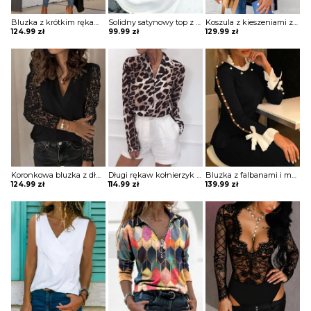
Bluzka z krótkim rękawem i dekoltem w szpic Jarmila
Solidny satynowy top z dekoltem w szpic bluzka Neziha
Koszula z kieszeniami zapinanymi na guziki bluzka Ritva
124.99
zł
99.99
zł
129.99
zł
Koronkowa bluzka z długim rękawem Norela
Długi rękaw kołnierzyk cętki panterka koszula rozpinana do pracy casual na co dzień bluzka Ayn
Bluzka z falbanami i mankietami Misti
124.99
zł
114.99
zł
139.99
zł