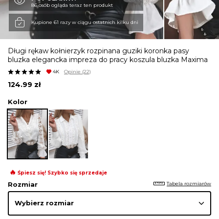
86 osób ogląda teraz ten produkt
KURTKI I PŁASZCZE
Kupione 61 razy w ciągu ostatnich kilku dni
Długi rękaw kołnierzyk rozpinana guziki koronka pasy
SPÓDNICE
bluzka elegancka impreza do pracy koszula bluzka Maxima
4K
Opinie
(22)
124.99
zł
SPODNIE
Kolor
KOMBINEZONY
DRESY
🔥
Śpiesz się! Szybko się sprzedaje
Tabela rozmiarów
Rozmiar
MARYNARKI