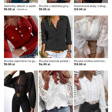
Jednolity dekolt w serek bez rękawów casual tops bluzka Porsha
Bluzka z abstrakcyjnym nadrukiem na suwak Kim
Koronkowe body z długimi rękawami Shasta
Original
Current
119.99
zł
199.99
zł
119.99
zł
129.99
zł
price
price
was:
is:
199.99 zł.
119.99 zł.
Bluzka zapinana na guziki z długim rękawem Dimitrijka
Bluzka koszula prosta luźna na guziki kołnierz długi prosty rękaw mankiet kieszenie Veva
Bluzka krótka koronkowa bez dekoltu na guziki golf długie bufiaste prześwitujące koronkowe rękawy Clair
119.99
zł
114.99
zł
139.99
zł