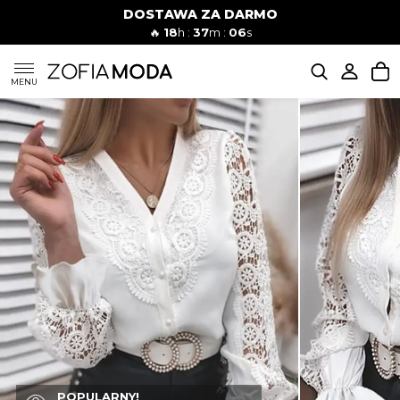
DOSTAWA ZA DARMO
🔥
18
h :
37
m :
05
s
SUKIENKI
MENU
KOMPLETY
JEANSY
SZORTY
MODA PLAŻOWA
BLUZKI
POPULARNY!