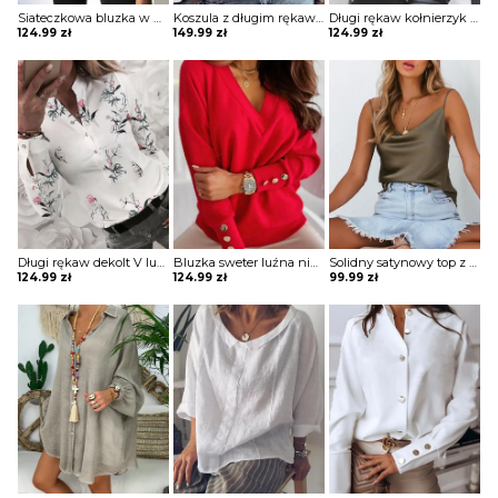
Siateczkowa bluzka w paski z dziurką przodu Zoia
Koszula z długim rękawem w jednolitym kolorze koronką i falbaną bluzka Mona
Długi rękaw kołnierzyk rozpinana guziki koronka pasy bluzka elegancka impreza do pracy koszula bluzka Maxima
124.99
zł
149.99
zł
124.99
zł
Długi rękaw dekolt V luźna guziki kwiaty grafika mankiety na co dzień koszula top bluzka Dannie
Bluzka sweter luźna niewielki V dekolt długie luźne rękawy odzobne guziki Gunmala
Solidny satynowy top z dekoltem w szpic bluzka Neziha
124.99
zł
124.99
zł
99.99
zł