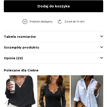
BLUZY
Dodaj do koszyka
BUTY
Produkt dostępny
Zwrot do 14 dni
SWETRY
Tabela rozmiarów
Szczegóły produktu
BIELIZNA
Opinie
(22)
Polecane dla Ciebie