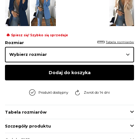
BLUZY
BUTY
🔥
Śpiesz się! Szybko się sprzedaje
Tabela rozmiarów
Rozmiar
SWETRY
BIELIZNA
Dodaj do koszyka
Produkt dostępny
Zwrot do 14 dni
Tabela rozmiarów
Szczegóły produktu