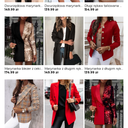
Dwurzędowa marynarka w kratę z wyciętym dekoltem kurtka Jayna
Dwurzędowa marynarka z długim rękawem i solidnym wykończeniem kurtka Katherina
Długi rękaw taliowana guziki jednolita bez wzoru elegancka do pracy marynarka Dedda
149.99
zł
139.99
zł
154.99
zł
Marynarka blezer z cekinami colorblock długim rękawem Ghida
Marynarka z długim rękawem solidnymi kieszeniami kurtka Persis
Marynarka z długim rękawem guzikami kurtka Darin
174.99
zł
149.99
zł
139.99
zł