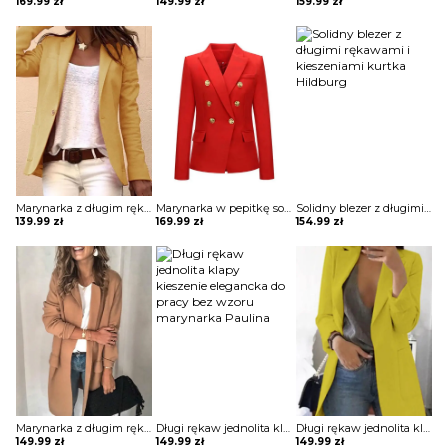
169.99
zł
149.99
zł
159.99
zł
Marynarka z długim rękawem zapinana na guziki kurtka Milkana
Marynarka w pepitkę solidne guziki kurtka Suma
Solidny blezer z długimi rękawami i kieszeniami kurtka Hildburg
139.99
zł
169.99
zł
154.99
zł
Marynarka z długim rękawem solidnymi kieszeniami kurtka Persis
Długi rękaw jednolita klapy kieszenie elegancka do pracy bez wzoru marynarka Paulina
Długi rękaw jednolita klapy kieszenie elegancka do pracy bez wzoru marynarka Paulina
149.99
zł
149.99
zł
149.99
zł