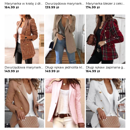
Marynarka w kratę z długim rękawem kurtka Folla
Dwurzędowa marynarka z długim rękawem i solidnym wykończeniem kurtka Katherina
Marynarka blezer z cekinami colorblock długim rękawem Ghida
164.99
zł
139.99
zł
174.99
zł
Dwurzędowa marynarka w kratę z wyciętym dekoltem kurtka Jayna
Długi rękaw jednolita klapy kieszenie elegancka do pracy bez wzoru marynarka Paulina
Długi rękaw zapinana guzik krata modna klapy elegancka do pracy wieczór marynarka Corri
149.99
zł
149.99
zł
164.99
zł