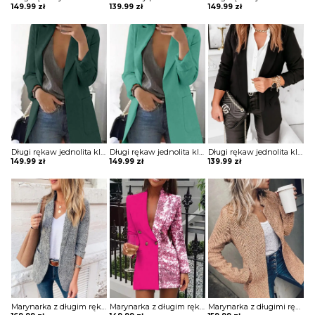
149.99
zł
139.99
zł
149.99
zł
Długi rękaw jednolita klapy kieszenie elegancka do pracy bez wzoru marynarka Paulina
Długi rękaw jednolita klapy kieszenie elegancka do pracy bez wzoru marynarka Paulina
Długi rękaw jednolita klapy kieszenie elegancka do pracy bez wzoru marynarka Louanne
149.99
zł
149.99
zł
139.99
zł
Marynarka z długim rękawem i kieszeniami kurtka Berfin
Marynarka z długim rękawem colorblock patchwork Itsaso
Marynarka z długimi rękawami i kieszeniami kurtka Yackova