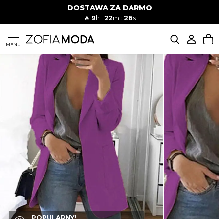
DOSTAWA ZA DARMO
🔥
9
h :
22
m :
27
s
SUKIENKI
MENU
KOMPLETY
JEANSY
SZORTY
MODA PLAŻOWA
BLUZKI
POPULARNY!