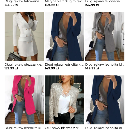
Długi rękaw taliowana guziki jednolita bez wzoru elegancka do pracy marynarka Dedda
Marynarka z długim rękawem zapinana na guziki kurtka Heddy
Długi rękaw taliowana guziki jednolita bez wzoru elegancka do pracy marynarka Dedda
154.99
zł
139.99
zł
154.99
zł
Długi rękaw dłuższa kieszenie dopasowana taliowana talia guziki dwurzędowa elegancka do pracy impreza marynarka Korry
Długi rękaw jednolita klapy kieszenie elegancka do pracy bez wzoru marynarka Paulina
Długi rękaw jednolita klapy kieszenie elegancka do pracy bez wzoru marynarka Paulina
159.99
zł
149.99
zł
149.99
zł
Długi rękaw jednolita klapy kieszenie elegancka do pracy bez wzoru marynarka Paulina
Cekinowy płaszcz z długim rękawem i odkrytym przodem kurtka Aurelie
Długi rękaw jednolita klapy kieszenie elegancka do pracy bez wzoru marynarka Paulina