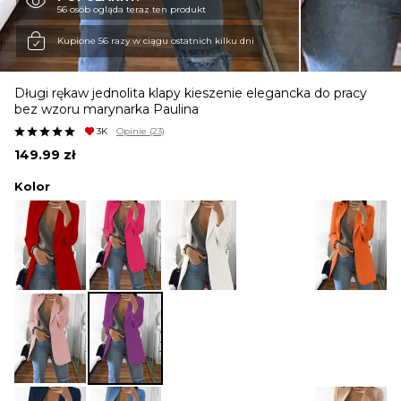
56 osób ogląda teraz ten produkt
KURTKI I PŁASZCZE
Kupione 56 razy w ciągu ostatnich kilku dni
Długi rękaw jednolita klapy kieszenie elegancka do pracy
SPÓDNICE
bez wzoru marynarka Paulina
3K
Opinie
(23)
149.99
zł
SPODNIE
Kolor
KOMBINEZONY
DRESY
MARYNARKI