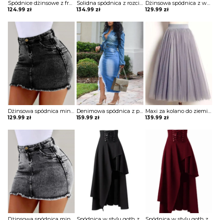
Spódnice dżinsowe z frędzlami zapinane na guziki spodnie Fima
Solidna spódnica z rozcięciem i frędzlami na guziki Sveinborg
Dżinsowa spódnica z wysokim stanem i wycięciem Ulfrida
124.99
zł
134.99
zł
129.99
zł
Dżinsowa spódnica mini z wysokim stanem Sisira
Denimowa spódnica z postrzępionym brzegiem i rozcięciem Zeynab
Maxi za kolano do ziemi plisy z koła ściągacz jednolita elegancka tiul warstwy impreza kobieca spódnica Tanitansy
129.99
zł
159.99
zł
139.99
zł
Dżinsowa spódnica mini z wysokim stanem Sisira
Spódnica w stylu goth z gorsetowym pasem
Spódnica w stylu goth z gorsetowym pasem