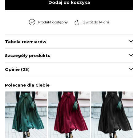
Dodaj do koszyka
BLUZY
Produkt dostępny
Zwrot do 14 dni
BUTY
Tabela rozmiarów
SWETRY
Szczegóły produktu
BIELIZNA
Opinie
(23)
Polecane dla Ciebie