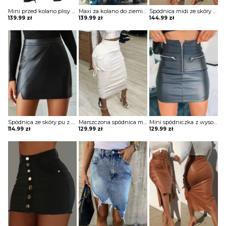
Mini przed kolano plisy pasek gorset wiązanie zapinana luźna asymetryczna rozcięcie noga impreza kobieca spódnica Debroah
Maxi za kolano do ziemi plisy z koła ściągacz jednolita elegancka tiul warstwy lato na plażę kobieca spódnica Vashti
Spódnica midi ze skóry pu zapinana na guziki Herlind
139.99
zł
139.99
zł
144.99
zł
Spódnica ze skóry pu z wysokim stanem i rozcięciem Marj
Marszczona spódnica maxi z kieszeniami spodnie Tonica
Mini spódniczka z wysokim stanem zamkiem błyskawicznym spódnica SnehLata
114.99
zł
129.99
zł
129.99
zł