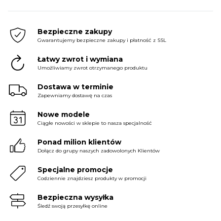
price
price
price
price
price
price
was:
is:
was:
is:
was:
is:
249.99 zł.
124.99 zł.
239.99 zł.
164.99 zł.
199.99 zł.
149.99 zł.
Bezpieczne zakupy
Gwarantujemy bezpieczne zakupy i płatność z SSL
Łatwy zwrot i wymiana
Umożliwiamy zwrot otrzymanego produktu
Dostawa w terminie
Zapewniamy dostawę na czas
Nowe modele
Ciągłe nowości w sklepie to nasza specjalność
Ponad milion klientów
Dołącz do grupy naszych zadowolonych Klientów
Specjalne promocje
Codziennie znajdziesz produkty w promocji
Bezpieczna wysyłka
Śledź swoją przesyłkę online