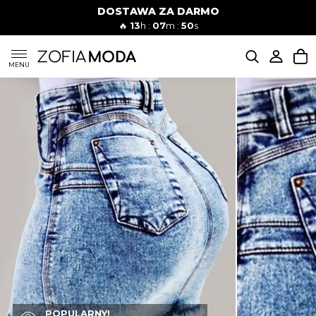
DOSTAWA ZA DARMO
🔥
13
h :
07
m :
49
s
SUKIENKI
MENU
KOMPLETY
JEANSY
SZORTY
MODA PLAŻOWA
BLUZKI
POPULARNY!