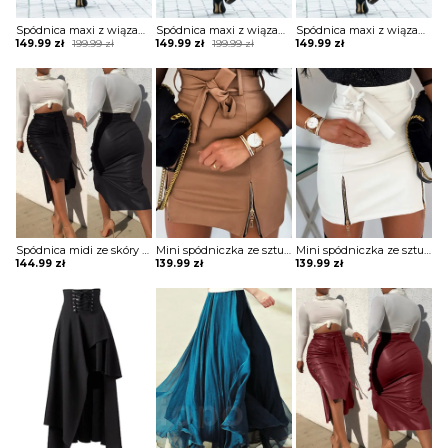
Spódnica maxi z wiązaniem wysokim stanem Ronda
Spódnica maxi z wiązaniem wysokim stanem Ronda
Spódnica maxi z wiązaniem wysokim stanem Ronda
Original
Current
Original
Current
149.99
zł
199.99
zł
149.99
zł
199.99
zł
149.99
zł
price
price
price
price
was:
is:
was:
is:
199.99 zł.
149.99 zł.
199.99 zł.
149.99 zł.
Spódnica midi ze skóry pu zapinana na guziki Herlind
Mini spódniczka ze sztucznej skóry z zamkiem błyskawicznym spodnie Sieglind
Mini spódniczka ze sztucznej skóry z zamkiem błyskawicznym spodnie Sieglind
144.99
zł
139.99
zł
139.99
zł