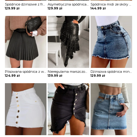
Spódnice dżinsowe z frędzlami zapinane na guziki spodnie Aide
Asymetryczna spódnica z denimu przetarciami Veronique
Spódnica midi ze skóry pu zapinana na guziki Herlind
129.99
zł
129.99
zł
144.99
zł
Plisowana spódnica z wysokim stanem Theofaneia
Nieregularna marszczona spódnica ze skóry pu z koralikami Cerima
Dżinsowa spódnica mini z wysokim stanem Sisira
124.99
zł
139.99
zł
129.99
zł