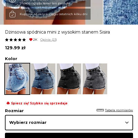
51 osób ogląda teraz ten produkt
KURTKI I PŁASZCZE
Kupione 43 razy w ciągu ostatnich kilku dni
Dżinsowa spódnica mini z wysokim stanem Sisira
SPÓDNICE
2K
Opinie
(23)
129.99
zł
SPODNIE
Kolor
KOMBINEZONY
DRESY
🔥
Śpiesz się! Szybko się sprzedaje
Tabela rozmiarów
Rozmiar
MARYNARKI