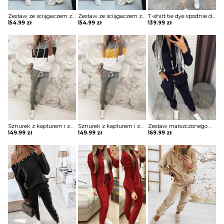
Zestaw ze ściągaczem z długim rękawem i wysokim stanem komplet Merel
Zestaw ze ściągaczem z długim rękawem i wysokim stanem komplet Merel
T-shirt tie dye spodnie dwuczęściowe homewear komplet Jolantha
154.99
zł
154.99
zł
139.99
zł
Sznurek z kapturem i zestawami colorblock komplet Sofiya
Sznurek z kapturem i zestawami colorblock komplet Sofiya
Zestaw marszczonego płaszcza i spodni cargo z kieszeniami na zamek błyskawiczny komplet Ezzelina
149.99
zł
149.99
zł
169.99
zł