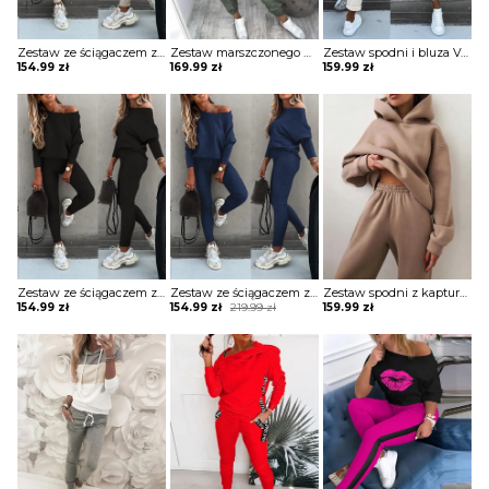
Zestaw ze ściągaczem z długim rękawem i wysokim stanem komplet Merel
Zestaw marszczonego płaszcza i spodni cargo z kieszeniami na zamek błyskawiczny komplet Ezzelina
Zestaw spodni i bluza Velga
154.99
zł
169.99
zł
159.99
zł
Zestaw ze ściągaczem z długim rękawem i wysokim stanem komplet Merel
Zestaw ze ściągaczem z długim rękawem i wysokim stanem komplet Merel
Zestaw spodni z kapturem i kieszenią długim rękawem komplet Shanon
Original
Current
154.99
zł
154.99
zł
219.99
zł
159.99
zł
price
price
was:
is:
219.99 zł.
154.99 zł.