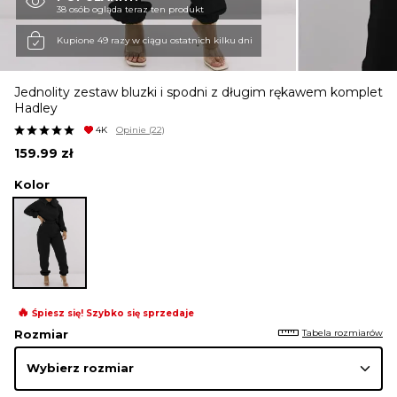
38 osób ogląda teraz ten produkt
KURTKI I PŁASZCZE
Kupione 49 razy w ciągu ostatnich kilku dni
Jednolity zestaw bluzki i spodni z długim rękawem komplet
SPÓDNICE
Hadley
4K
Opinie
(22)
159.99
zł
SPODNIE
Kolor
KOMBINEZONY
DRESY
🔥
Śpiesz się! Szybko się sprzedaje
Tabela rozmiarów
Rozmiar
MARYNARKI