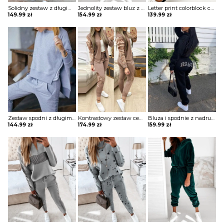
Solidny zestaw z długim rękawem i sznurkiem na co dzień komplet Allegonda
Jednolity zestaw bluz z kapturem i sznurkiem długim rękawem komplet Nicolea
Letter print colorblock cold shoulder top i zestaw spodni komplet Amarilis
149.99
zł
154.99
zł
139.99
zł
Zestaw spodni z długim rękawem i kieszeniami komplet Serafina
Kontrastowy zestaw cekinów na zamek błyskawiczny i spodnie ze sznurkiem komplet Esperia
Bluza i spodnie z nadrukiem literowym długim rękawem komplet Anthony
144.99
zł
174.99
zł
159.99
zł