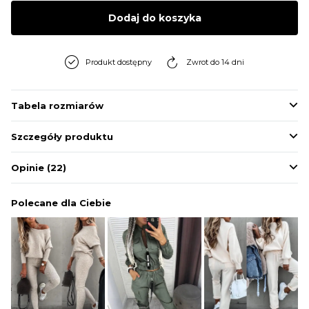
BLUZY
Dodaj do koszyka
BUTY
Produkt dostępny
Zwrot do 14 dni
SWETRY
Tabela rozmiarów
Szczegóły produktu
BIELIZNA
Opinie
(22)
Polecane dla Ciebie