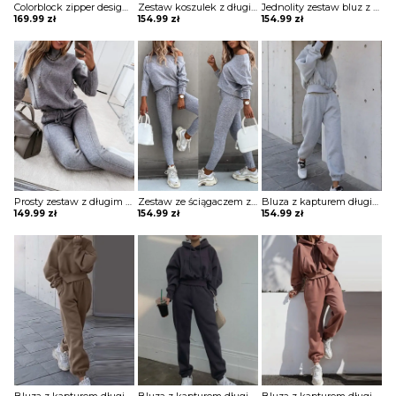
Colorblock zipper design z długim rękawem i zestawem spodni ze sznurkiem w talii komplet Soleil
Zestaw koszulek z długim rękawem i sznurkiem w talii nadrukiem gwiazdy komplet Shameka
Jednolity zestaw bluz z kapturem i sznurkiem długim rękawem komplet Nicolea
169.99
zł
154.99
zł
154.99
zł
Prosty zestaw z długim rękawem i sznurkiem do spodni komplet Tatjana
Zestaw ze ściągaczem z długim rękawem i wysokim stanem komplet Merel
Bluza z kapturem długim rękawem i spodnie wysokim stanem prostą kieszenią komplet Pet
149.99
zł
154.99
zł
154.99
zł