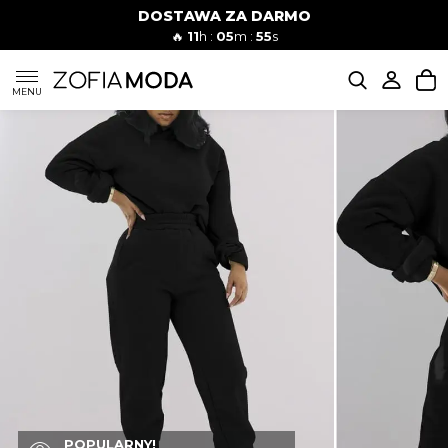
DOSTAWA ZA DARMO
🔥
11
h :
05
m :
54
s
SUKIENKI
MENU
KOMPLETY
JEANSY
SZORTY
MODA PLAŻOWA
BLUZKI
POPULARNY!