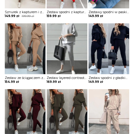
Sznurek z kapturem i zestawami colorblock komplet Sofiya
Zestaw spodni z kapturem i kieszeniami nadrukiem w literę komplet Bilke
Zestawy spodni w paski top & colorblock z nadrukiem ust komplet Etti
Original
Current
149.99
zł
199.99
zł
159.99
zł
149.99
zł
price
price
was:
is:
199.99 zł.
149.99 zł.
Zestaw ze ściągaczem z długim rękawem i wysokim stanem komplet Merel
Zestaw layered contrast top & pants komplet Selwa
Zestaw spodni z gładkimi rękawami latarniowymi i kieszeniami ze sznurkiem komplet Zacharoula
154.99
zł
169.99
zł
149.99
zł