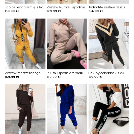
Top na jedno ramię z koralikami i zestawem spodni ze sznurkiem komplet Nathasja
Zestaw kurtka i spodnie ze sznurkiem w kontrastową kratę komplet Reizel
Jednolity zestaw bluz z kapturem i sznurkiem długim rękawem komplet Nicolea
159.99
zł
179.99
zł
154.99
zł
Zestaw marszczonego płaszcza i spodni cargo z kieszeniami na zamek błyskawiczny komplet Ezzelina
Bluza i spodnie z nadrukiem literowym długim rękawem komplet Anthony
Cekiny colorblock z długim rękawem i zestawem spodni ze sznurkiem w talii komplet Afra
169.99
zł
159.99
zł
159.99
zł