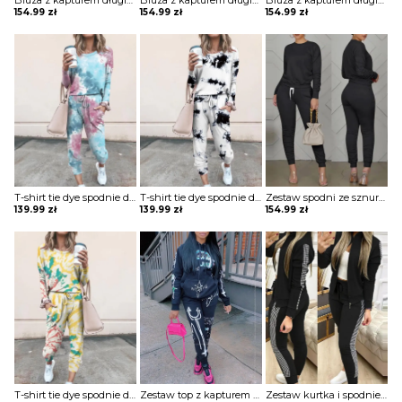
Bluza z kapturem długim rękawem i spodnie wysokim stanem prostą kieszenią komplet Pet
Bluza z kapturem długim rękawem i spodnie wysokim stanem prostą kieszenią komplet Pet
Bluza z kapturem długim rękawem i spodnie wysokim stanem prostą kieszenią komplet Pet
154.99
zł
154.99
zł
154.99
zł
T-shirt tie dye spodnie dwuczęściowe homewear komplet Jolantha
T-shirt tie dye spodnie dwuczęściowe homewear komplet Jolantha
Zestaw spodni ze sznurkiem z długim rękawem i kieszenią komplet Anghard
139.99
zł
139.99
zł
154.99
zł
T-shirt tie dye spodnie dwuczęściowe homewear komplet Jolantha
Zestaw top z kapturem i sznurkiem do spodni nadrukiem literami kreskówek komplet Norah
Zestaw kurtka i spodnie ze sznurkiem w kontrastową kratę komplet Harrieth