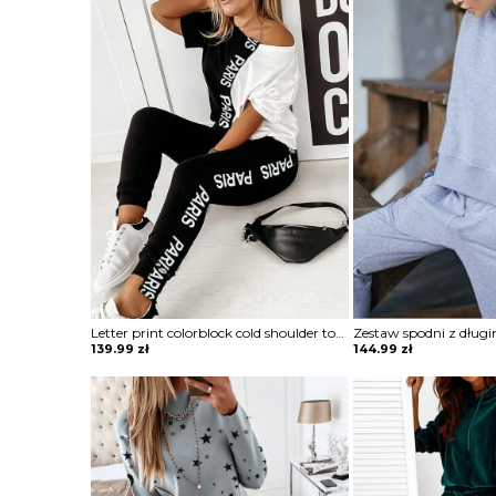
Letter print colorblock cold shoulder top i zestaw spodni komplet Amarilis
139.99
zł
144.99
zł