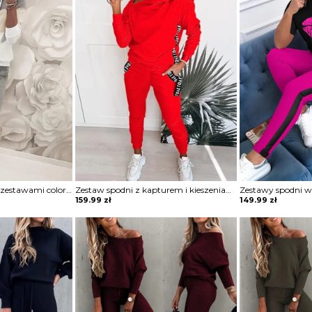
Sznurek z kapturem i zestawami colorblock komplet Sofiya
Zestaw spodni z kapturem i kieszeniami nadrukiem w literę komplet Bilke
159.99
zł
149.99
zł