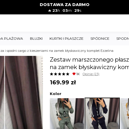
DOSTAWA ZA DARMO
🔥
23
h :
03
m :
27
s
A PLAŻOWA
BLUZKI
KURTKI I PŁASZCZE
SPÓDNICE
SPODN
za i spodni cargo z kieszeniami na zamek błyskawiczny komplet Ezzelina
Zestaw marszczonego płaszc
na zamek błyskawiczny kom
1K
Opinie
(23)
169.99
zł
Kolor