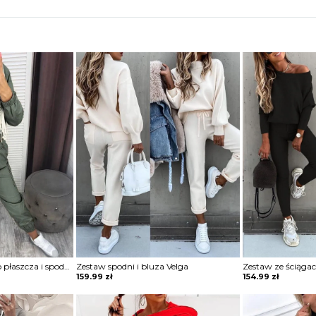
Zestaw marszczonego płaszcza i spodni cargo z kieszeniami na zamek błyskawiczny komplet Ezzelina
Zestaw spodni i bluza Velga
159.99
zł
154.99
zł