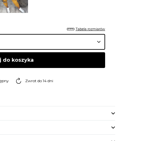
Tabela rozmiarów
j do koszyka
tępny
Zwrot do 14 dni