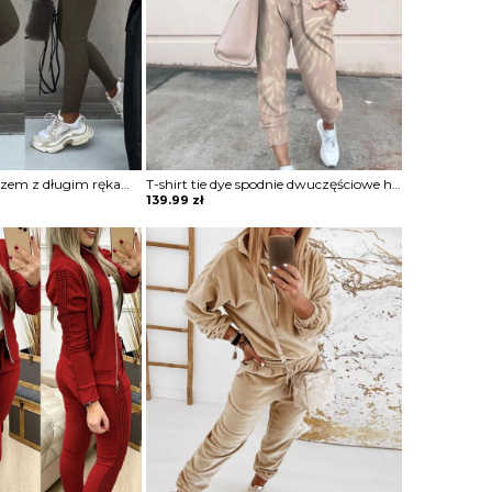
Zestaw ze ściągaczem z długim rękawem i wysokim stanem komplet Merel
T-shirt tie dye spodnie dwuczęściowe homewear komplet Jolantha
139.99
zł