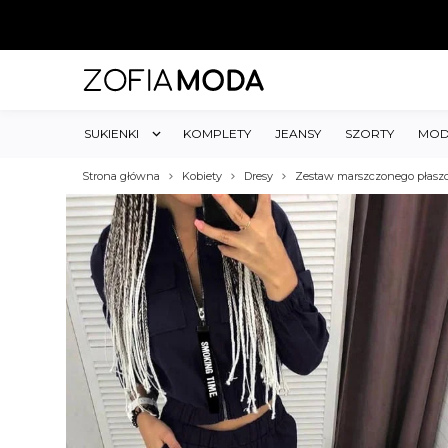
SUKIENKI
KOMPLETY
JEANSY
SZORTY
MOD
Strona główna
Kobiety
Dresy
Zestaw marszczonego płaszc