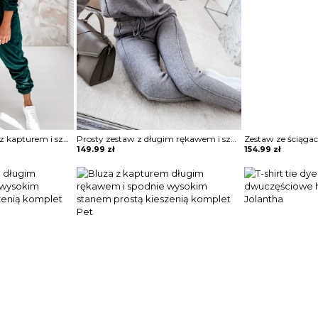
Jednolity zestaw bluz z kapturem i sznurkiem długim rękawem komplet Nicolea
Prosty zestaw z długim rękawem i sznurkiem do spodni komplet Tatjana
149.99
zł
154.99
zł