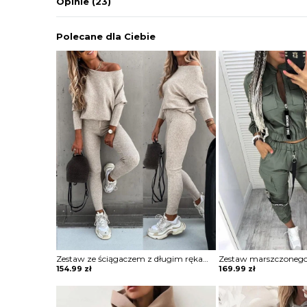
Opinie
(23)
Polecane dla Ciebie
Zestaw ze ściągaczem z długim rękawem i wysokim stanem komplet Merel
154.99
zł
169.99
zł