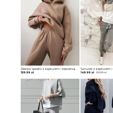
Zestaw spodni z kapturem i kieszenią długim rękawem komplet Shanon
Original
Current
159.99
zł
149.99
zł
199.99
zł
price
price
was:
is:
199.99 zł.
149.99 zł.