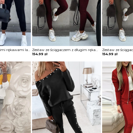
Zestaw spodni z gładkimi rękawami latarniowymi i kieszeniami ze sznurkiem komplet Zacharoula
Zestaw ze ściągaczem z długim rękawem i wysokim stanem komplet Merel
154.99
zł
154.99
zł