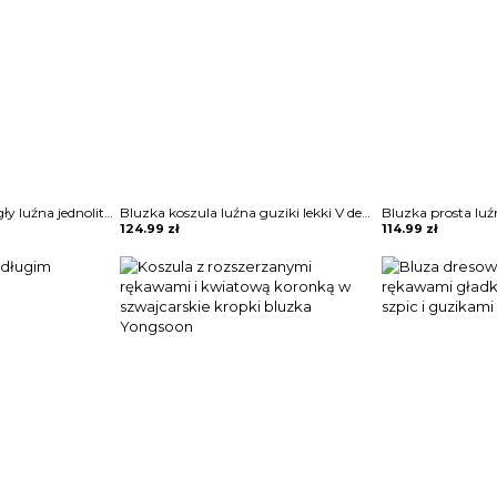
3 4 rękaw dekolt okrągły luźna jednolita bez wzoru boho casual na co dzień koszulka top bluzka Molli
Bluzka koszula luźna guziki lekki V dekolt długie proste rękawy mankiet Zoulfia
124.99
zł
114.99
zł