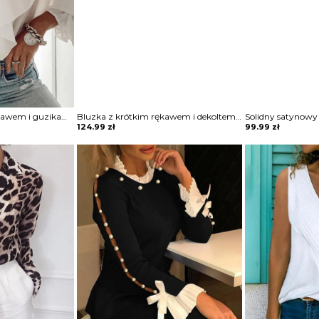
Koszulka z długim rękawem i guzikami falbaną bluzka Magdaleni
Bluzka z krótkim rękawem i dekoltem w szpic Jarmila
124.99
zł
99.99
zł