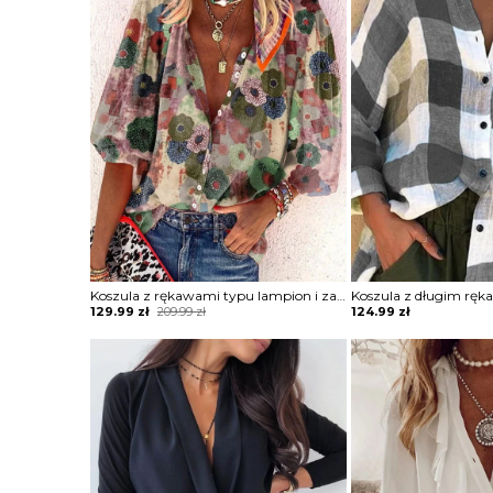
Koszula z rękawami typu lampion i zapinana na guziki w kwiatowy wzór bluzka Massimiana
Original
Current
129.99
zł
209.99
zł
124.99
zł
price
price
was:
is:
209.99 zł.
129.99 zł.