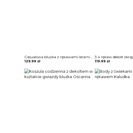
Casualowa bluzka z rękawami latarnią i guzikami Lies
129.99
zł
119.99
zł