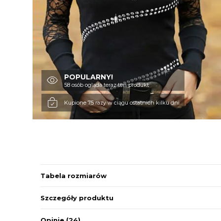
POPULARNY!
58 osób ogląda teraz ten produkt
Kupione 75 razy w ciągu ostatnich kilku dni
Tabela rozmiarów
Szczegóły produktu
Opinie
(24)