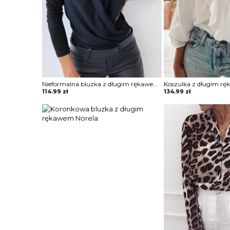
Nieformalna bluzka z długim rękawem i okrągłym dekoltem Shraddha
114.99
zł
134.99
zł