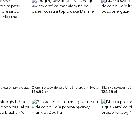
Długi rękaw kołnierzyk rozpinana guziki koronka pasy bluzka elegancka impreza do pracy koszula bluzka Maxima
Długi rękaw dekolt V luźna guziki kwiaty grafika mankiety na co dzień koszula top bluzka Dannie
124.99
zł
124.99
zł