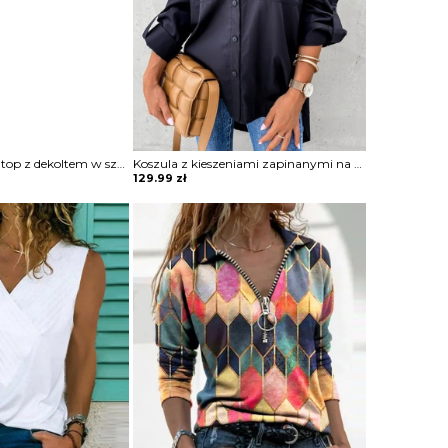
Solidny satynowy top z dekoltem w szpic bluzka Neziha
Koszula z kieszeniami zapinanymi na guziki bluzka Ritva
129.99
zł