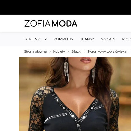
SUKIENKI
KOMPLETY
JEANSY
SZORTY
MOD
Strona główna
Kobiety
Bluzki
Koronkowy top z ćwiekami 