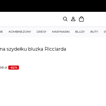
IE
KOMBINEZONY
DRESY
MARYNARKI
BLUZY
BUTY
S
a szydełku bluzka Ricciarda
.98
zł
-62%