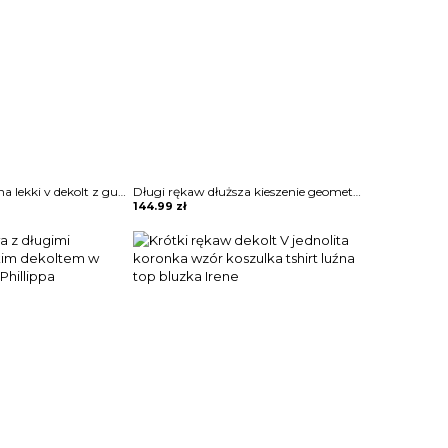
Bluzka prosta luźna lekki v dekolt z guzikami kołnierzem długie proste rękawy Melusine
Długi rękaw dłuższa kieszenie geometryczny wzór do pracy na co dzień wygodna sweter bluza Daisie
144.99
zł