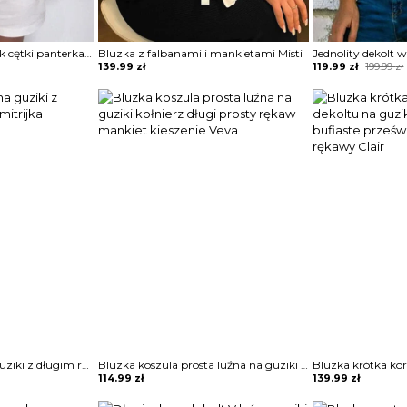
Długi rękaw kołnierzyk cętki panterka koszula rozpinana do pracy casual na co dzień bluzka Ayn
Bluzka z falbanami i mankietami Misti
Original
Current
139.99
zł
119.99
zł
199.99
zł
price
price
was:
is:
199.99 zł.
119.99 zł.
Bluzka zapinana na guziki z długim rękawem Dimitrijka
Bluzka koszula prosta luźna na guziki kołnierz długi prosty rękaw mankiet kieszenie Veva
114.99
zł
139.99
zł