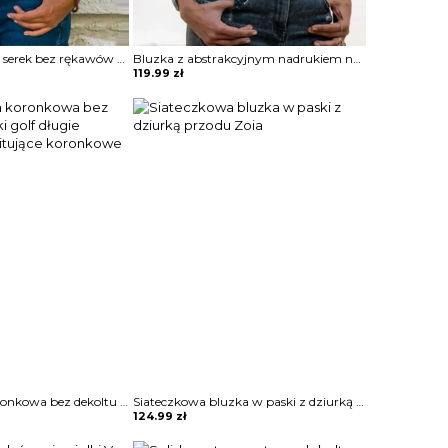
Jednolity dekolt w serek bez rękawów casual tops bluzka Porsha
Bluzka z abstrakcyjnym nadrukiem na suwak Kim
119.99
zł
Bluzka krótka koronkowa bez dekoltu na guziki golf długie bufiaste prześwitujące koronkowe rękawy Clair
Siateczkowa bluzka w paski z dziurką przodu Zoia
124.99
zł