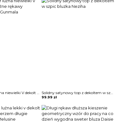
Bluzka sweter luźna niewielki V dekolt długie luźne rękawy odzobne guziki Gunmala
Solidny satynowy top z dekoltem w szpic bluzka Neziha
99.99
zł