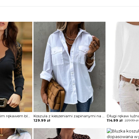
Koronkowy top z długim rękawem bluzka Gerolama
Koszula z kieszeniami zapinanymi na guziki bluzka Ritva
Original
Current
129.99
zł
114.99
zł
229.99
zł
price
price
was:
is:
229.99 zł.
114.99 zł.