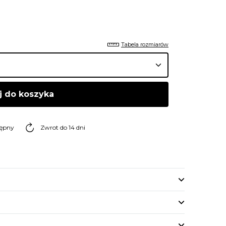
Tabela rozmiarów
j do koszyka
tępny
Zwrot do 14 dni