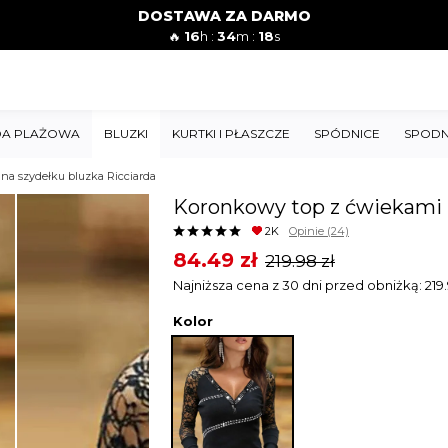
DOSTAWA ZA DARMO
🔥
16
h :
34
m :
16
s
A PLAŻOWA
BLUZKI
KURTKI I PŁASZCZE
SPÓDNICE
SPODN
na szydełku bluzka Ricciarda
Koronkowy top z ćwiekami n
2K
Opinie
(24)
Original
Current
84.49
zł
219.98
zł
price
price
Najniższa cena z 30 dni przed obniżką:
219
was:
is:
Kolor
219.98 zł.
84.49 zł.