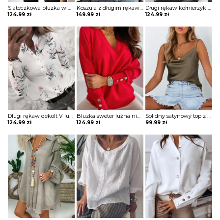
Siateczkowa bluzka w paski z dziurką przodu Zoia
Koszula z długim rękawem w jednolitym kolorze koronką i falbaną bluzka Mona
Długi rękaw kołnierzyk rozpinana guziki koronka pasy bluzka elegancka impreza do pracy koszula bluzka Maxima
124.99
zł
149.99
zł
124.99
zł
Długi rękaw dekolt V luźna guziki kwiaty grafika mankiety na co dzień koszula top bluzka Dannie
Bluzka sweter luźna niewielki V dekolt długie luźne rękawy odzobne guziki Gunmala
Solidny satynowy top z dekoltem w szpic bluzka Neziha
124.99
zł
124.99
zł
99.99
zł