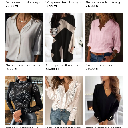
Casualowa bluzka z rękawami latarnią i guzikami Lies
3 4 rękaw dekolt okrągły luźna jednolita bez wzoru boho casual na co dzień koszulka top bluzka Molli
Bluzka koszula luźna guziki lekki V dekolt długie proste rękawy mankiet Zoulfia
129.99
zł
119.99
zł
124.99
zł
Bluzka prosta luźna lekki v dekolt z guzikami kołnierzem długie proste rękawy Melusine
Długi rękaw dłuższa kieszenie geometryczny wzór do pracy na co dzień wygodna sweter bluza Daisie
Koszula codzienna z dekoltem w kształcie gwiazdy bluzka Oscarina
114.99
zł
144.99
zł
109.99
zł