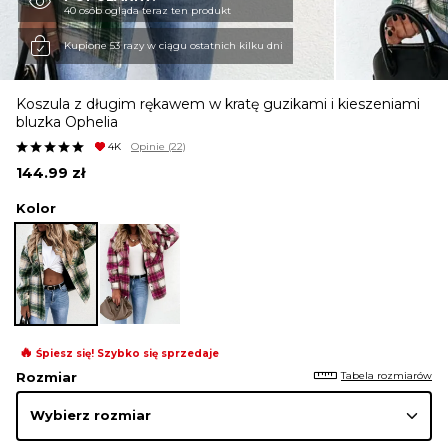
40 osób ogląda teraz ten produkt
KURTKI I PŁASZCZE
Kupione 53 razy w ciągu ostatnich kilku dni
Koszula z długim rękawem w kratę guzikami i kieszeniami
SPÓDNICE
bluzka Ophelia
4K
Opinie
(22)
144.99
zł
SPODNIE
Kolor
KOMBINEZONY
DRESY
🔥
Śpiesz się! Szybko się sprzedaje
Tabela rozmiarów
Rozmiar
MARYNARKI