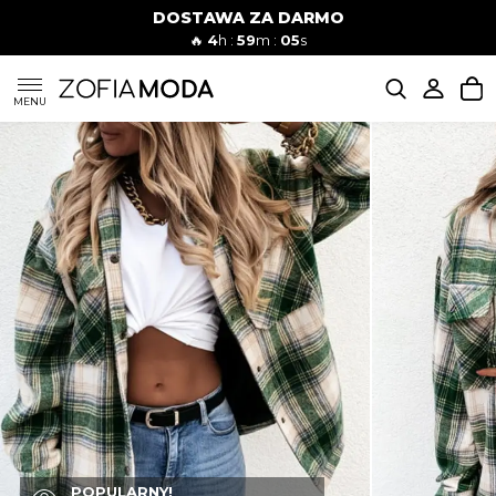
DOSTAWA ZA DARMO
🔥
4
h :
59
m :
04
s
SUKIENKI
MENU
KOMPLETY
JEANSY
SZORTY
MODA PLAŻOWA
BLUZKI
POPULARNY!