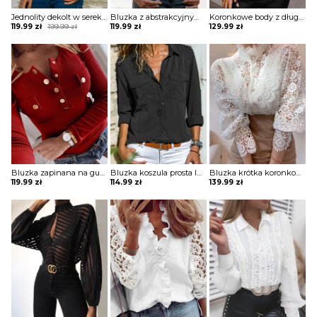
Jednolity dekolt w serek bez rękawów casual tops bluzka Porsha
Bluzka z abstrakcyjnym nadrukiem na suwak Kim
Koronkowe body z długimi rękawami Shasta
Original
Current
119.99
zł
199.99
zł
119.99
zł
129.99
zł
price
price
was:
is:
199.99 zł.
119.99 zł.
Bluzka zapinana na guziki z długim rękawem Dimitrijka
Bluzka koszula prosta luźna na guziki kołnierz długi prosty rękaw mankiet kieszenie Veva
Bluzka krótka koronkowa bez dekoltu na guziki golf długie bufiaste prześwitujące koronkowe rękawy Clair
119.99
zł
114.99
zł
139.99
zł