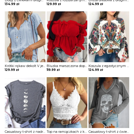
Body z ćwiekami długim rękawem Kaludka
Koszula z rozszerzanymi rękawami i kwiatową koronką w szwajcarskie kropki bluzka Yongsoon
Bluza dresowa z długimi rękawami gładkim dekoltem w szpic i guzikami Phillippa
134.99
zł
129.99
zł
124.99
zł
Krótki rękaw dekolt V jednolita koronka wzór koszulka tshirt luźna top bluzka Irene
Bluzka marszczona dopasowana obcisła na piersi długie bufiaste rękawy kwadratowy głęboki dekolt bez ramion Varvara
Koszula z egzotycznym nadrukiem i dekoltem w kształcie litery „lantern” bluzka Wibecke
129.99
zł
119.99
zł
124.99
zł
Casualowy t-shirt z nadrukiem księżyca Nam
Top na ramiączkach z koronki gipiurowej bluzka Loekie
Casualowy t-shirt z ćwiekami długim rękawem Etheline