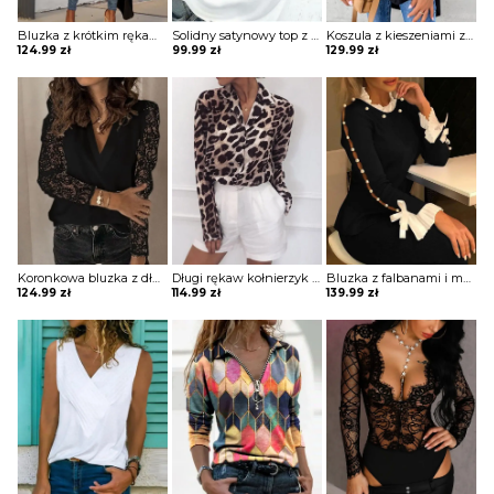
Bluzka z krótkim rękawem i dekoltem w szpic Jarmila
Solidny satynowy top z dekoltem w szpic bluzka Neziha
Koszula z kieszeniami zapinanymi na guziki bluzka Ritva
124.99
zł
99.99
zł
129.99
zł
Koronkowa bluzka z długim rękawem Norela
Długi rękaw kołnierzyk cętki panterka koszula rozpinana do pracy casual na co dzień bluzka Ayn
Bluzka z falbanami i mankietami Misti
124.99
zł
114.99
zł
139.99
zł