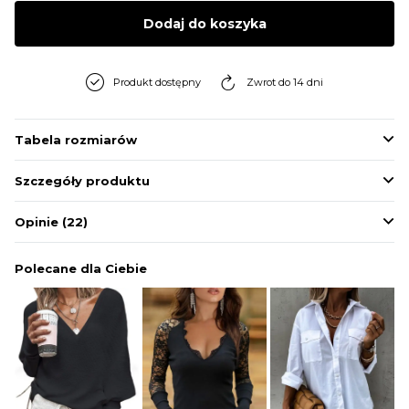
BLUZY
Dodaj do koszyka
BUTY
Produkt dostępny
Zwrot do 14 dni
SWETRY
Tabela rozmiarów
Szczegóły produktu
BIELIZNA
Opinie
(22)
Polecane dla Ciebie