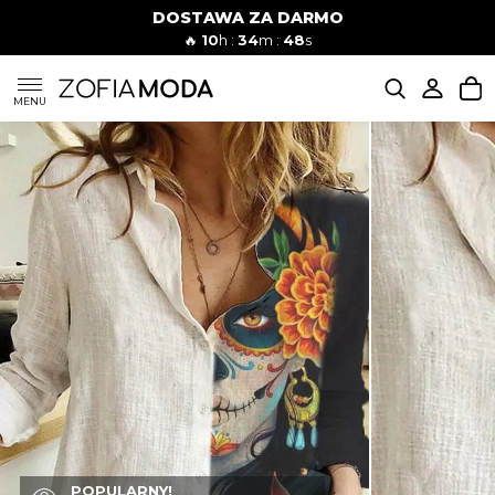
DOSTAWA ZA DARMO
🔥
10
h :
34
m :
47
s
SUKIENKI
MENU
KOMPLETY
JEANSY
SZORTY
MODA PLAŻOWA
BLUZKI
POPULARNY!