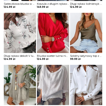
Siateczkowa bluzka w paski z dziurką przodu Zoia
Koszula z długim rękawem w jednolitym kolorze koronką i falbaną bluzka Mona
Długi rękaw kołnierzyk rozpinana guziki koronka pasy bluzka elegancka impreza do pracy koszula bluzka Maxima
124.99
zł
149.99
zł
124.99
zł
Długi rękaw dekolt V luźna guziki kwiaty grafika mankiety na co dzień koszula top bluzka Dannie
Bluzka sweter luźna niewielki V dekolt długie luźne rękawy odzobne guziki Gunmala
Solidny satynowy top z dekoltem w szpic bluzka Neziha
124.99
zł
124.99
zł
99.99
zł