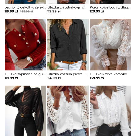
Jednolity dekolt w serek bez rękawów casual tops bluzka Porsha
Bluzka z abstrakcyjnym nadrukiem na suwak Kim
Koronkowe body z długimi rękawami Shasta
Original
Current
119.99
zł
199.99
zł
119.99
zł
129.99
zł
price
price
was:
is:
199.99 zł.
119.99 zł.
Bluzka zapinana na guziki z długim rękawem Dimitrijka
Bluzka koszula prosta luźna na guziki kołnierz długi prosty rękaw mankiet kieszenie Veva
Bluzka krótka koronkowa bez dekoltu na guziki golf długie bufiaste prześwitujące koronkowe rękawy Clair
119.99
zł
114.99
zł
139.99
zł