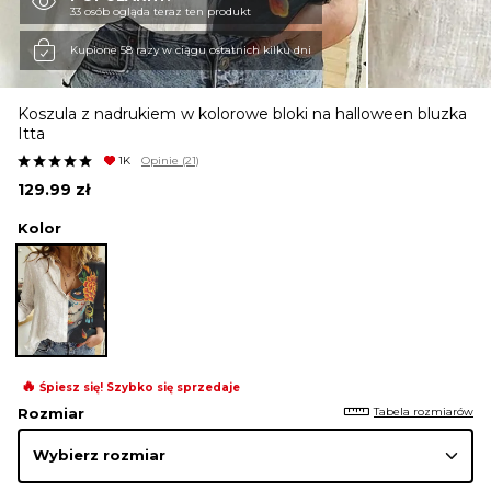
33 osób ogląda teraz ten produkt
KURTKI I PŁASZCZE
Kupione 58 razy w ciągu ostatnich kilku dni
Koszula z nadrukiem w kolorowe bloki na halloween bluzka
SPÓDNICE
Itta
1K
Opinie
(21)
129.99
zł
SPODNIE
Kolor
KOMBINEZONY
DRESY
🔥
Śpiesz się! Szybko się sprzedaje
Tabela rozmiarów
Rozmiar
MARYNARKI