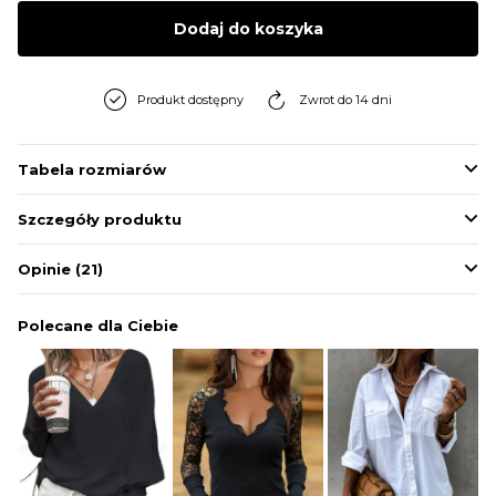
BLUZY
Dodaj do koszyka
BUTY
Produkt dostępny
Zwrot do 14 dni
SWETRY
Tabela rozmiarów
Szczegóły produktu
BIELIZNA
Opinie
(21)
Polecane dla Ciebie