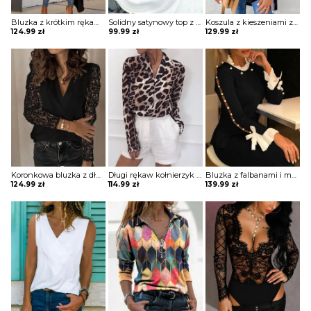
Bluzka z krótkim rękawem i dekoltem w szpic Jarmila
Solidny satynowy top z dekoltem w szpic bluzka Neziha
Koszula z kieszeniami zapinanymi na guziki bluzka Ritva
124.99
zł
99.99
zł
129.99
zł
Koronkowa bluzka z długim rękawem Norela
Długi rękaw kołnierzyk cętki panterka koszula rozpinana do pracy casual na co dzień bluzka Ayn
Bluzka z falbanami i mankietami Misti
124.99
zł
114.99
zł
139.99
zł