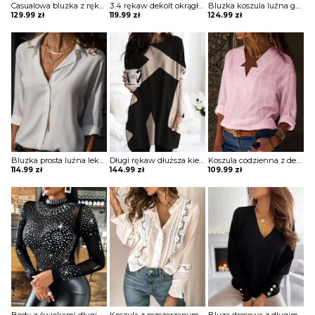
Casualowa bluzka z rękawami latarnią i guzikami Lies
3 4 rękaw dekolt okrągły luźna jednolita bez wzoru boho casual na co dzień koszulka top bluzka Molli
Bluzka koszula luźna guziki lekki V dekolt długie proste rękawy mankiet Zoulfia
129.99
zł
119.99
zł
124.99
zł
Bluzka prosta luźna lekki v dekolt z guzikami kołnierzem długie proste rękawy Melusine
Długi rękaw dłuższa kieszenie geometryczny wzór do pracy na co dzień wygodna sweter bluza Daisie
Koszula codzienna z dekoltem w kształcie gwiazdy bluzka Oscarina
114.99
zł
144.99
zł
109.99
zł