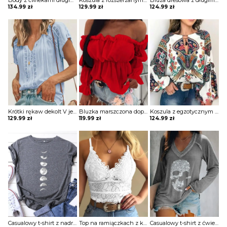
Body z ćwiekami długim rękawem Kaludka
Koszula z rozszerzanymi rękawami i kwiatową koronką w szwajcarskie kropki bluzka Yongsoon
Bluza dresowa z długimi rękawami gładkim dekoltem w szpic i guzikami Phillippa
134.99
zł
129.99
zł
124.99
zł
Krótki rękaw dekolt V jednolita koronka wzór koszulka tshirt luźna top bluzka Irene
Bluzka marszczona dopasowana obcisła na piersi długie bufiaste rękawy kwadratowy głęboki dekolt bez ramion Varvara
Koszula z egzotycznym nadrukiem i dekoltem w kształcie litery „lantern” bluzka Wibecke
129.99
zł
119.99
zł
124.99
zł
Casualowy t-shirt z nadrukiem księżyca Nam
Top na ramiączkach z koronki gipiurowej bluzka Loekie
Casualowy t-shirt z ćwiekami długim rękawem Etheline