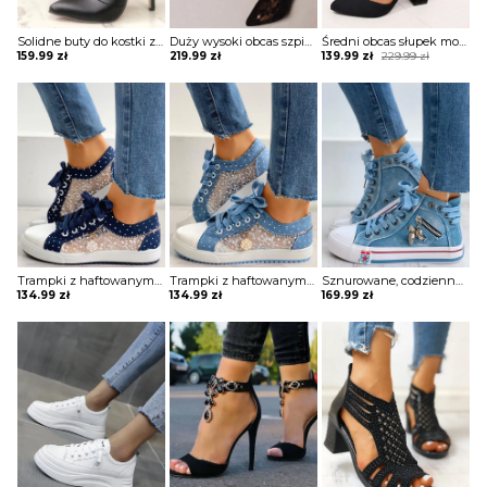
Solidne buty do kostki z zapinanymi na zamek noskami Jovan
Duży wysoki obcas szpic przeźroczyste koronka modne wiązanie eleganckie damskie buty sandały szpilki Noga
Średni obcas słupek modne jednolite causal zapięcie pasek damskie sandałki buty czółenka Darelle
Original
Current
159.99
zł
219.99
zł
139.99
zł
229.99
zł
price
price
was:
is:
229.99 zł.
139.99 zł.
Trampki z haftowanym wzorem kwiatowym Margeaux
Trampki z haftowanym wzorem kwiatowym Margeaux
Sznurowane, codzienne trampki z zamkiem w kształcie szkieletu Najla
134.99
zł
134.99
zł
169.99
zł