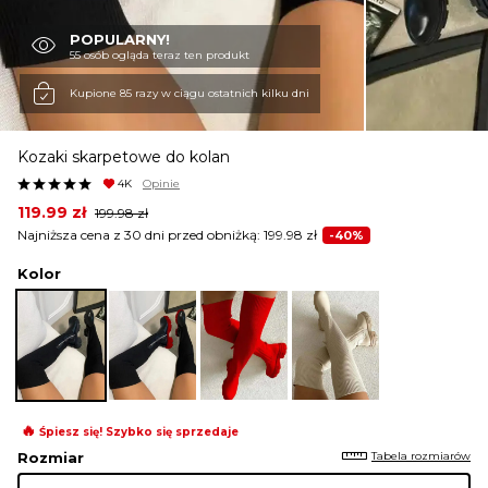
POPULARNY!
KURTKI I PŁASZCZE
55 osób ogląda teraz ten produkt
Kupione 85 razy w ciągu ostatnich kilku dni
SPÓDNICE
Kozaki skarpetowe do kolan
4K
Opinie
SPODNIE
Original
Current
119.99
zł
199.98
zł
price
price
Najniższa cena z 30 dni przed obniżką:
199.98
zł
-40%
was:
is:
199.98 zł.
119.99 zł.
Kolor
KOMBINEZONY
DRESY
MARYNARKI
🔥
Śpiesz się! Szybko się sprzedaje
Tabela rozmiarów
Rozmiar