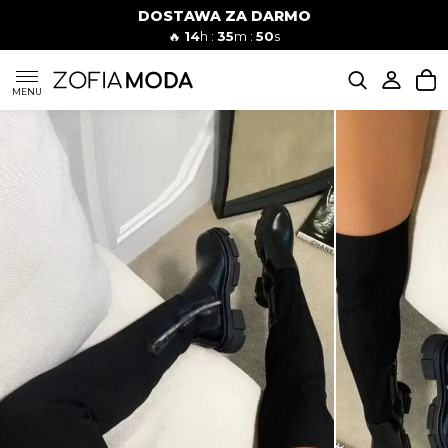
DOSTAWA ZA DARMO
🔥
14
h :
35
m :
49
s
SUKIENKI
MENU
KOMPLETY
JEANSY
SZORTY
MODA PLAŻOWA
BLUZKI