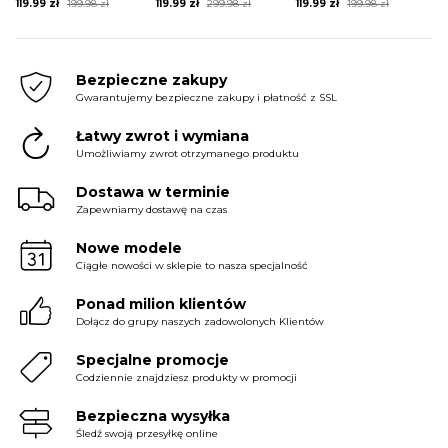
Original
Current
Original
Current
Original
Current
119.99
zł
199.98
zł
119.99
zł
299.98
zł
119.99
zł
199.98
zł
price
price
price
price
price
price
was:
is:
was:
is:
was:
is:
199.98 zł.
119.99 zł.
299.98 zł.
119.99 zł.
199.98 zł.
119.99 zł.
Bezpieczne zakupy
Gwarantujemy bezpieczne zakupy i płatność z SSL
Łatwy zwrot i wymiana
Umożliwiamy zwrot otrzymanego produktu
Dostawa w terminie
Zapewniamy dostawę na czas
Nowe modele
Ciągłe nowości w sklepie to nasza specjalność
Ponad milion klientów
Dołącz do grupy naszych zadowolonych Klientów
Specjalne promocje
Codziennie znajdziesz produkty w promocji
Bezpieczna wysyłka
Śledź swoją przesyłkę online