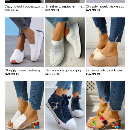
Duży wysoki obcas szpilka paski odkryte palce eleganckie kobiece buty sandałki szpilki Madelen
Sneaker z zapięciem na rzep Zyhra
Okrągły nosek niskie sportowe na co dzień jednolite casual damskie buty Athanassia
189.99
zł
169.99
zł
149.99
zł
Okrągły nosek niskie sportowe na co dzień jednolite casual damskie buty Athanassia
Tłoczone na gorąco prążkowane oddychające trampki dziewiarskie Andromachi
Letnie sandały na koturnie w stylu espadryli Ottilde
149.99
zł
149.99
zł
134.99
zł