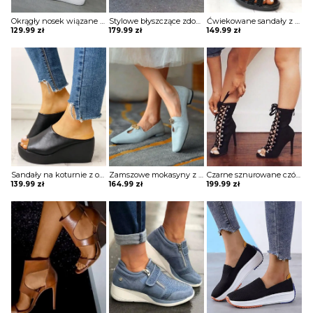
Okrągły nosek wiązane sznurowane wysokie trampki sportowe damskie buty Jodine
Stylowe błyszczące zdobione szpilki Carlynne
Ćwiekowane sandały z grubymi ćwiekami Mery
129.99
zł
179.99
zł
149.99
zł
Sandały na koturnie z odkrytymi palcami Hayna
Zamszowe mokasyny z kwadratowymi noskami wsuwane Vinciane
Czarne sznurowane czółenka z odkrytymi palcami zapinane na zamek Chavah
139.99
zł
164.99
zł
199.99
zł