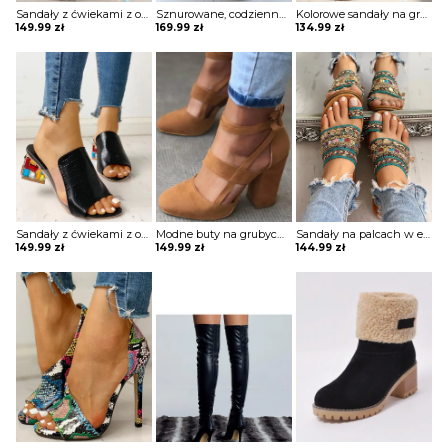
Sandały z ćwiekami z odkrytymi palcami Heriberta
Sznurowane, codzienne trampki z zamkiem w kształcie szkieletu Najla
Kolorowe sandały na grubym obcasie z aplikacją geo Sancha
149.99
zł
169.99
zł
134.99
zł
Sandały z ćwiekami z odkrytymi palcami Heriberta
Modne buty na grubych obcasach z klatką Adje
Sandały na palcach w etnicznym stylu boho Tjadine
149.99
zł
149.99
zł
144.99
zł