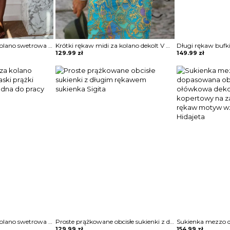
Długi rękaw midi za kolano swetrowa obcisła paski prążki wygodna casual modna do pracy sukienka Asya
Krótki rękaw midi za kolano dekolt V wzór etniczny casual na co dzień na lato Cladine sukienka Meline
129.99
zł
149.99
zł
Długi rękaw midi za kolano swetrowa obcisła paski prążki wygodna casual modna do pracy sukienka Asya
Proste prążkowane obcisłe sukienki z długim rękawem sukienka Sigita
129.99
zł
154.99
zł