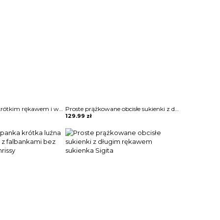
Sukienka maxi z krótkim rękawem i wycięciem Rihan
Proste prążkowane obcisłe sukienki z długim rękawem sukienka Sigita
129.99
zł