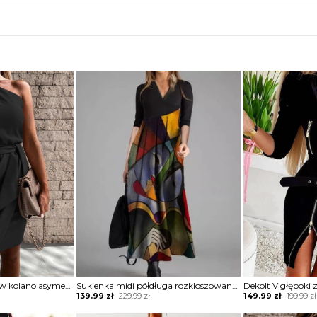
Sukienka krótka mini w kolano asymetryczny nieduży dekolt V na grubych ramiączkach marszczona ściągana w talii bez rękawów na jedno ramię Diamantoula
Sukienka midi półdługa rozkloszowana o linii A luźna marszczona pod biustem rękaw 3 4 kontrafałda motyw wzór abstrakcja dłoń pasy okręgi Josefina
Original
Current
Original
Current
139.99
zł
229.99
zł
149.99
zł
199.99
zł
price
price
price
price
was:
is:
was:
is: