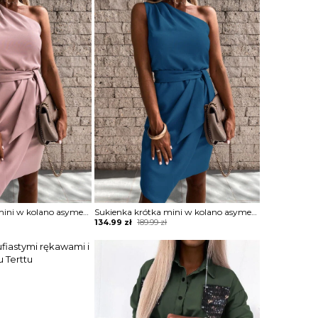
219.99 zł.
154.99 zł.
Sukienka krótka mini w kolano asymetryczny nieduży dekolt V na grubych ramiączkach marszczona ściągana w talii bez rękawów na jedno ramię Diamantoula
Sukienka krótka mini w kolano asymetryczny nieduży dekolt V na grubych ramiączkach marszczona ściągana w talii bez rękawów na jedno ramię Diamantoula
Original
Current
134.99
zł
189.99
zł
price
price
was:
is:
189.99 zł.
134.99 zł.