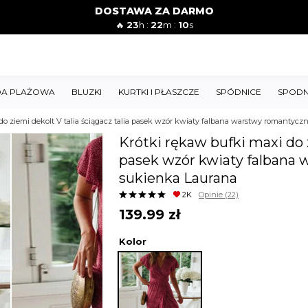
DOSTAWA ZA DARMO
🔥
23
h :
22
m :
08
s
A PLAŻOWA
BLUZKI
KURTKI I PŁASZCZE
SPÓDNICE
SPODN
do ziemi dekolt V talia ściągacz talia pasek wzór kwiaty falbana warstwy romantycz
Krótki rękaw bufki maxi do z
pasek wzór kwiaty falbana 
sukienka Laurana
2K
Opinie
(22)
139.99
zł
Kolor