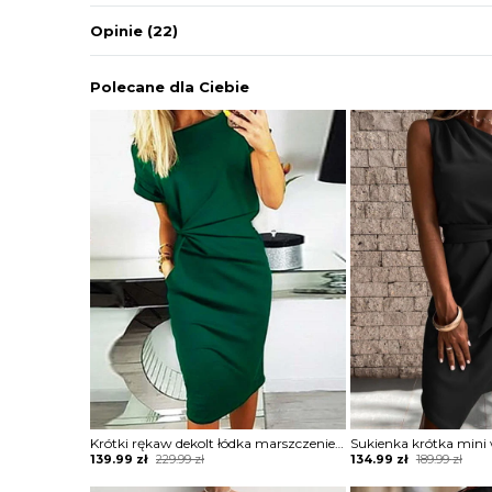
Opinie
(22)
Polecane dla Ciebie
Krótki rękaw dekolt łódka marszczenie midi za kolano casual na co dzień kobieca sukienka Jadviga
Original
Current
Original
Current
139.99
zł
229.99
zł
134.99
zł
189.99
zł
price
price
price
price
was:
is:
was:
is: