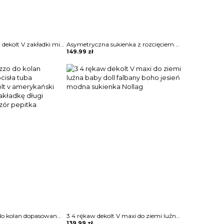
Długi rękaw bufki dekolt V zakładki midi za kolano groszki grochy wieczorowa ołówkowa na wesele suknia sukienka Ditha
Asymetryczna sukienka z rozcięciem głębokim dekoltem Amira
149.99
zł
Sukienka mezzo do kolan dopasowana obcisła tuba ołówkowa dekolt v amerykański kopertowy na zakładkę długi rękaw motyw wzór pepitka Hidajeta
3 4 rękaw dekolt V maxi do ziemi luźna baby doll falbany boho jesień modna sukienka Nollag
139.99
zł