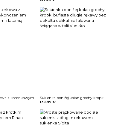
Sukienka sweterkowa z koronkowym wykończeniem odkrytymi plecami i latarnią Abhilasha
Sukienka poniżej kolan grochy kropki bufiaste długie rękawy bez dekoltu delikatnie falowana ściągana w talii Vuokko
ł
139.99
zł