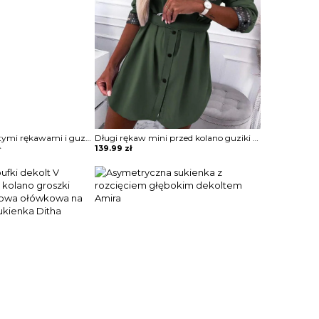
Sukienka z bufiastymi rękawami i guzikami przodu Terttu
Długi rękaw mini przed kolano guziki kołnierzyk dekolt prosty V do pracy casual koszulowa pas sukienka Stana
ł
139.99
zł