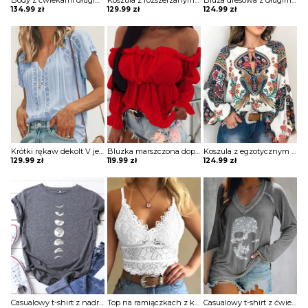
Body z ćwiekami długim rękawem Kaludka
Koszula z rozszerzanymi rękawami i kwiatową koronką w szwajcarskie kropki bluzka Yongsoon
Bluza dresowa z długimi rękawami gładkim dekoltem w szpic i guzikami Phillippa
134.99
zł
129.99
zł
124.99
zł
Krótki rękaw dekolt V jednolita koronka wzór koszulka tshirt luźna top bluzka Irene
Bluzka marszczona dopasowana obcisła na piersi długie bufiaste rękawy kwadratowy głęboki dekolt bez ramion Varvara
Koszula z egzotycznym nadrukiem i dekoltem w kształcie litery „lantern” bluzka Wibecke
129.99
zł
119.99
zł
124.99
zł
Casualowy t-shirt z nadrukiem księżyca Nam
Top na ramiączkach z koronki gipiurowej bluzka Loekie
Casualowy t-shirt z ćwiekami długim rękawem Etheline