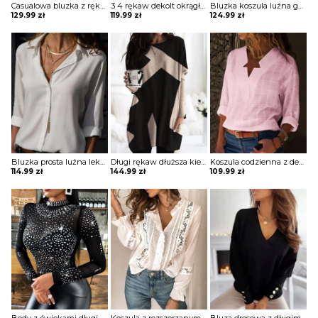
Casualowa bluzka z rękawami latarnią i guzikami Lies
3 4 rękaw dekolt okrągły luźna jednolita bez wzoru boho casual na co dzień koszulka top bluzka Molli
Bluzka koszula luźna guziki lekki V dekolt długie proste rękawy mankiet Zoulfia
129.99
zł
119.99
zł
124.99
zł
Bluzka prosta luźna lekki v dekolt z guzikami kołnierzem długie proste rękawy Melusine
Długi rękaw dłuższa kieszenie geometryczny wzór do pracy na co dzień wygodna sweter bluza Daisie
Koszula codzienna z dekoltem w kształcie gwiazdy bluzka Oscarina
114.99
zł
144.99
zł
109.99
zł