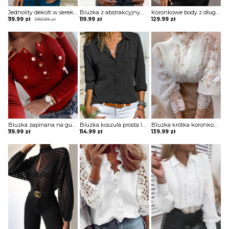
Jednolity dekolt w serek bez rękawów casual tops bluzka Porsha
Bluzka z abstrakcyjnym nadrukiem na suwak Kim
Koronkowe body z długimi rękawami Shasta
Original
Current
119.99
zł
199.99
zł
119.99
zł
129.99
zł
price
price
was:
is:
199.99 zł.
119.99 zł.
Bluzka zapinana na guziki z długim rękawem Dimitrijka
Bluzka koszula prosta luźna na guziki kołnierz długi prosty rękaw mankiet kieszenie Veva
Bluzka krótka koronkowa bez dekoltu na guziki golf długie bufiaste prześwitujące koronkowe rękawy Clair
119.99
zł
114.99
zł
139.99
zł