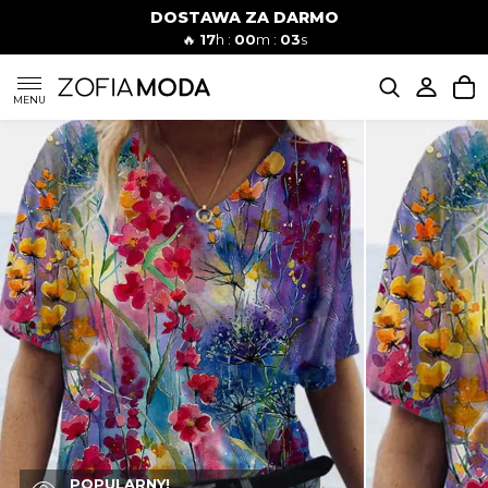
DOSTAWA ZA DARMO
🔥
17
h :
00
m :
02
s
SUKIENKI
MENU
KOMPLETY
JEANSY
SZORTY
MODA PLAŻOWA
BLUZKI
POPULARNY!