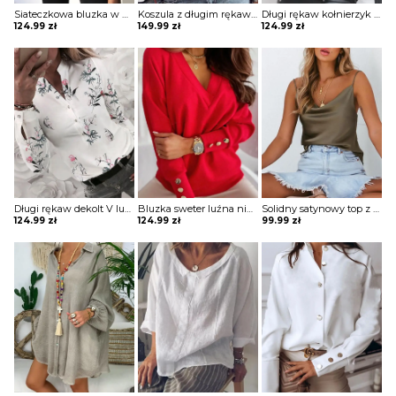
Siateczkowa bluzka w paski z dziurką przodu Zoia
Koszula z długim rękawem w jednolitym kolorze koronką i falbaną bluzka Mona
Długi rękaw kołnierzyk rozpinana guziki koronka pasy bluzka elegancka impreza do pracy koszula bluzka Maxima
124.99
zł
149.99
zł
124.99
zł
Długi rękaw dekolt V luźna guziki kwiaty grafika mankiety na co dzień koszula top bluzka Dannie
Bluzka sweter luźna niewielki V dekolt długie luźne rękawy odzobne guziki Gunmala
Solidny satynowy top z dekoltem w szpic bluzka Neziha
124.99
zł
124.99
zł
99.99
zł