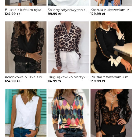
Bluzka z krótkim rękawem i dekoltem w szpic Jarmila
Solidny satynowy top z dekoltem w szpic bluzka Neziha
Koszula z kieszeniami zapinanymi na guziki bluzka Ritva
124.99
zł
99.99
zł
129.99
zł
Koronkowa bluzka z długim rękawem Norela
Długi rękaw kołnierzyk cętki panterka koszula rozpinana do pracy casual na co dzień bluzka Ayn
Bluzka z falbanami i mankietami Misti
124.99
zł
114.99
zł
139.99
zł