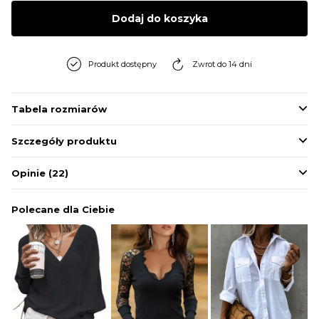
BLUZY
Dodaj do koszyka
BUTY
Produkt dostępny
Zwrot do 14 dni
SWETRY
Tabela rozmiarów
Szczegóły produktu
BIELIZNA
Opinie
(22)
Polecane dla Ciebie