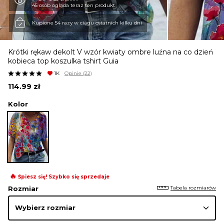
45 osób ogląda teraz ten produkt
KURTKI I PŁASZCZE
Kupione 54 razy w ciągu ostatnich kilku dni
Krótki rękaw dekolt V wzór kwiaty ombre luźna na co dzień
SPÓDNICE
kobieca top koszulka tshirt Guia
1K
Opinie
(22)
114.99
zł
SPODNIE
Kolor
KOMBINEZONY
DRESY
🔥
Śpiesz się! Szybko się sprzedaje
Tabela rozmiarów
Rozmiar
MARYNARKI