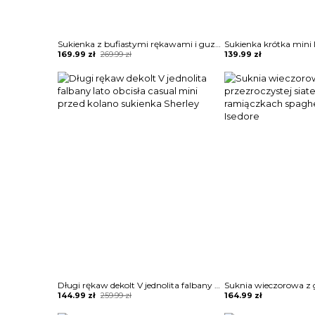
Sukienka z bufiastymi rękawami i guzikami przodu Terttu
Original
Current
169.99
zł
269.99
zł
139.99
zł
price
price
was:
is:
269.99 zł.
169.99 zł.
Długi rękaw dekolt V jednolita falbany lato obcisła casual mini przed kolano sukienka Sherley
Original
Current
144.99
zł
259.99
zł
164.99
zł
price
price