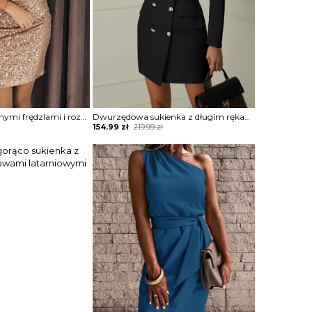
Sukienka z ozdobnymi frędzlami i rozcięciem na rękawach Tavia
Dwurzędowa sukienka z długim rękawem Paislee
Original
Current
154.99
zł
219.99
zł
price
price
was:
is:
219.99 zł.
154.99 zł.