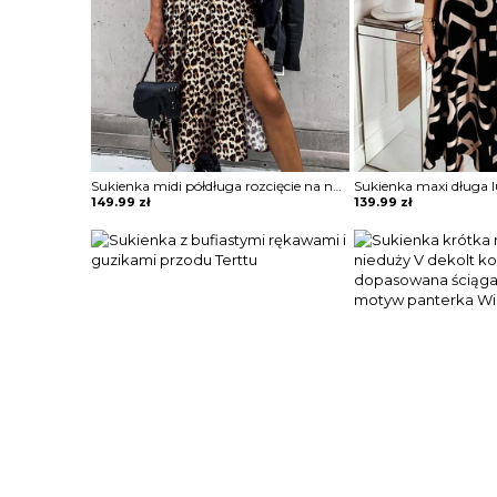
Sukienka midi półdługa rozcięcie na nogę marszczona w talii podkreślona talia koszulowa kołnierzyk dekolt v mankiety długi rękaw panterka cętki Lonna
149.99
zł
139.99
zł