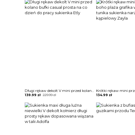
was:
is:
259.99 zł.
144.99 zł.
Długi rękaw dekolt V mini przed kolano bufki casual prosta na co dzień do pracy sukienka Etly
Original
Current
139.99
zł
229.99
zł
134.99
zł
price
price
was:
is:
229.99 zł.
139.99 zł.