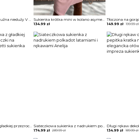
Sukienka krótka mini luźna nieduży V dekolt kołnierz 3 4 rękaw dopasowana ściągana w talii motyw panterka Wiepkje
Sukienka krótka mini w kolano asymetryczny nieduży dekolt V na grubych ramiączkach marszczona ściągana w talii bez rękawów na jedno ramię Diamantoula
Original
Current
134.99
zł
149.99
zł
199.99
zł
price
price
was:
is:
199.99 zł.
149.99 zł.
Suknia wieczorowa z gładkiej przezroczystej siateczki na ramiączkach spaghetti sukienka Isedore
Siateczkowa sukienka z nadrukiem polkadot latarniami i rękawami Anelija
Original
Current
Original
Current
174.99
zł
289.99
zł
134.99
zł
189.99
zł
price
price
price
price