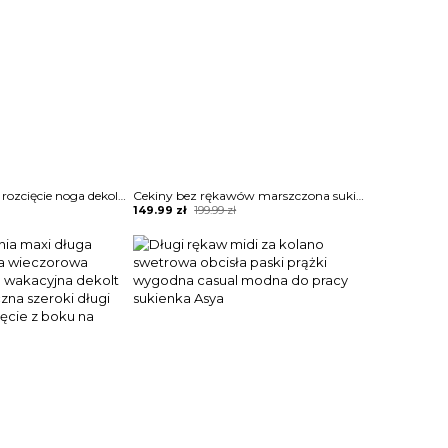
Mini przed kolano rozcięcie noga dekolt V koronka długi rękaw boho na plażę casual suknia sukienka Liselore
Cekiny bez rękawów marszczona sukienka z siateczkową wstawką i falbankami Laronda
Original
Current
149.99
zł
199.99
zł
price
price
was:
is:
199.99 zł.
149.99 zł.