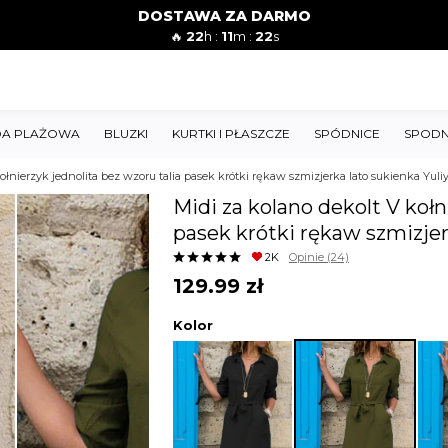
DOSTAWA ZA DARMO
🔥
22
h :
11
m :
20
s
A PLAŻOWA
BLUZKI
KURTKI I PŁASZCZE
SPÓDNICE
SPODN
ołnierzyk jednolita bez wzoru talia pasek krótki rękaw szmizjerka lato sukienka Yuli
Midi za kolano dekolt V kołn
pasek krótki rękaw szmizjer
2K
Opinie
(24)
129.99
zł
Kolor