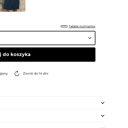
Tabela rozmiarów
j do koszyka
tępny
Zwrot do 14 dni