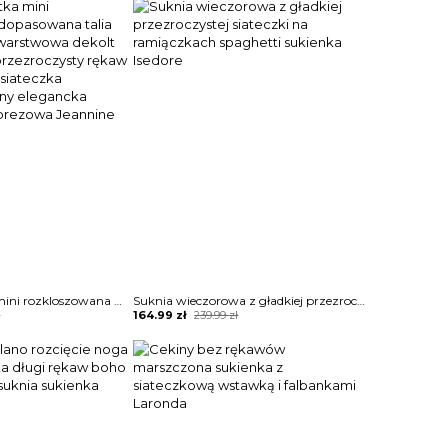
was:
is:
199.99 zł.
149.99 zł.
Sukienka krótka mini rozkloszowana dopasowana talia dwuczęściowa warstwowa dekolt vw woda długi przezroczysty rękaw bufka mankiety siateczka błyszcząca cekiny elegancka wieczorowa imprezowa Jeannine
Suknia wieczorowa z gładkiej przezroczystej siateczki na ramiączkach spaghetti sukienka Isedore
Original
Current
ł
164.99
zł
239.99
zł
price
price
was:
is:
239.99 zł.
164.99 zł.