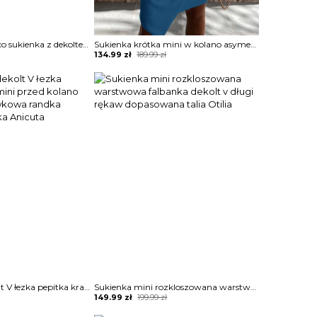
Tłoczona na gorąco sukienka z dekoltem v rękawami latarniowymi Autumn
Sukienka krótka mini w kolano asymetryczny nieduży dekolt V na grubych ramiączkach marszczona ściągana w talii bez rękawów na jedno ramię Diamantoula
Original
Current
134.99
zł
189.99
zł
price
price
was:
is:
189.99 zł.
134.99 zł.
Długi rękaw dekolt V łezka pepitka kratka mini przed kolano elegancka ołówkowa randka impreza sukienka Anicuta
Sukienka mini rozkloszowana warstwowa falbanka dekolt v długi rękaw dopasowana talia Otilia
Original
Current
149.99
zł
199.99
zł
price
price