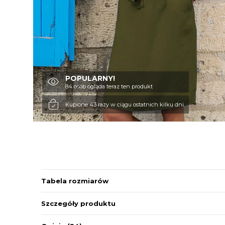
POPULARNY!
84 osób ogląda teraz ten produkt
Kupione 43 razy w ciągu ostatnich kilku dni
Tabela rozmiarów
Szczegóły produktu