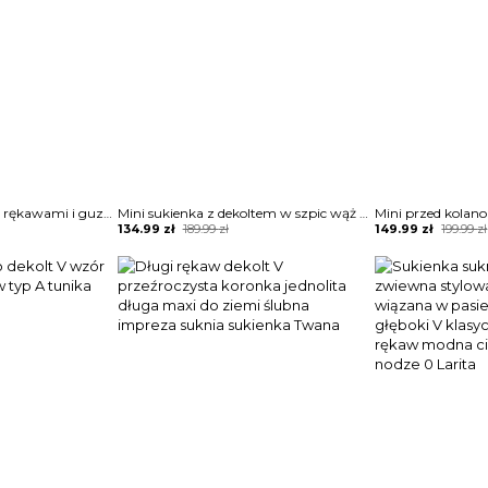
Sukienka z bufiastymi rękawami i guzikami przodu Terttu
Mini sukienka z dekoltem w szpic wąż Jene
Original
Current
Original
Current
134.99
zł
189.99
zł
149.99
zł
199.99
zł
price
price
price
price
was:
is:
was:
is:
189.99 zł.
134.99 zł.
199.99 zł.
149.99 zł.