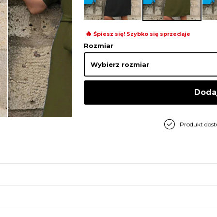
🔥
Śpiesz się! Szybko się sprzedaje
Rozmiar
Doda
Produkt dos