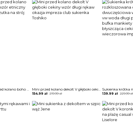
was:
is:
was:
is:
289.99 zł.
174.99 zł.
189.99 zł.
134.99 zł.
Krótki rękaw mini przed kolano boho plaża grafika wzór etniczny tunika sukienka narzutka na strój kąpielowy Zayla
Mini przed kolano dekolt V głęboki cekiny wzór długi rękaw okazja impreza club sukienka Toshiko
Original
Current
Original
Current
154.99
zł
219.99
zł
139.99
zł
229.99
z
price
price
price
price
was:
is:
was:
is:
219.99 zł.
154.99 zł.
229.99 zł.
139.99 zł.