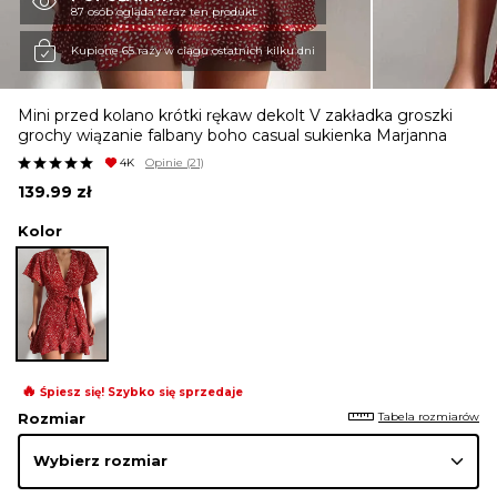
87 osób ogląda teraz ten produkt
KURTKI I PŁASZCZE
Kupione 65 razy w ciągu ostatnich kilku dni
Mini przed kolano krótki rękaw dekolt V zakładka groszki
SPÓDNICE
grochy wiązanie falbany boho casual sukienka Marjanna
4K
Opinie
(21)
139.99
zł
SPODNIE
Kolor
KOMBINEZONY
DRESY
🔥
Śpiesz się! Szybko się sprzedaje
Tabela rozmiarów
Rozmiar
MARYNARKI