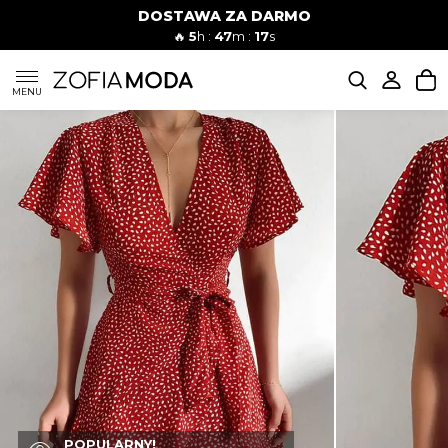
DOSTAWA ZA DARMO
🔥
5
h :
47
m :
16
s
SUKIENKI
MENU
KOMPLETY
JEANSY
SZORTY
MODA PLAŻOWA
BLUZKI
POPULARNY!