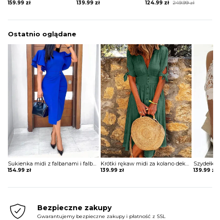
Original
Current
159.99
zł
139.99
zł
124.99
zł
249.99
zł
price
price
was:
is:
249.99 zł.
124.99 zł.
Ostatnio oglądane
Sukienka midi z falbanami i falbankami Trudey
Krótki rękaw midi za kolano dekolt V zapinana guziki pas z koła ściągacz kokardka casual na co dzień suknia sukienka Cansel
154.99
zł
139.99
zł
139.99
zł
Bezpieczne zakupy
Gwarantujemy bezpieczne zakupy i płatność z SSL