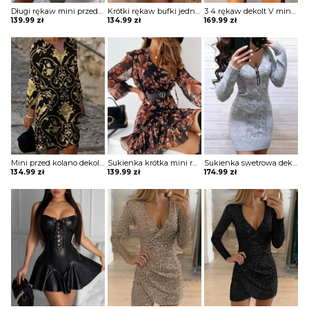
Długi rękaw mini przed kolano guziki kołnierzyk dekolt prosty V do pracy casual koszulowa pas sukienka Stana
Krótki rękaw bufki jedno ramię odkryte ramiona kwiaty wzór marszczenie pasek talia impreza elegancka mini przed kolano sukienka Drandofile
3 4 rękaw dekolt V mini przed kolano zakładki pas skóra sztuczna skórzana elegancka impreza żakiet sukienka Eugenia
139.99
zł
134.99
zł
169.99
zł
Mini przed kolano dekolt V wzór etniczny długi rękaw typ A tunika sukienka Gulzar
Sukienka krótka mini rozkloszowana dekolt v długi rękaw bufka przezroczysty stójka wiązana sznurki falbanka z halką motyw kwiaty kwiatki łąka Imari
Sukienka swetrowa dekolt v w serek zapinany na suwak długi rękaw mankiety ściągacze plecione warkocze wzory motyw ciepły dopasowana obcisła krótka mini Lurdes
134.99
zł
139.99
zł
174.99
zł