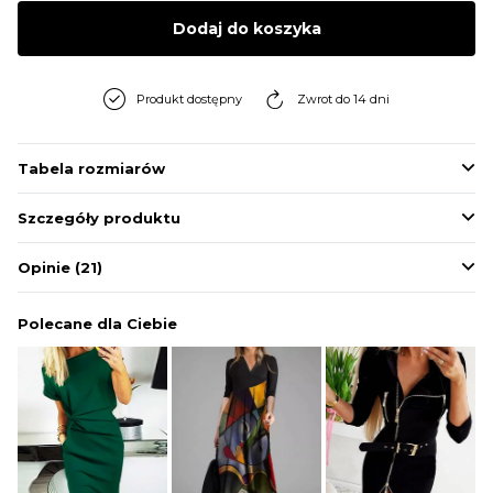
BLUZY
Dodaj do koszyka
BUTY
Produkt dostępny
Zwrot do 14 dni
SWETRY
Tabela rozmiarów
Szczegóły produktu
BIELIZNA
Opinie
(21)
Polecane dla Ciebie