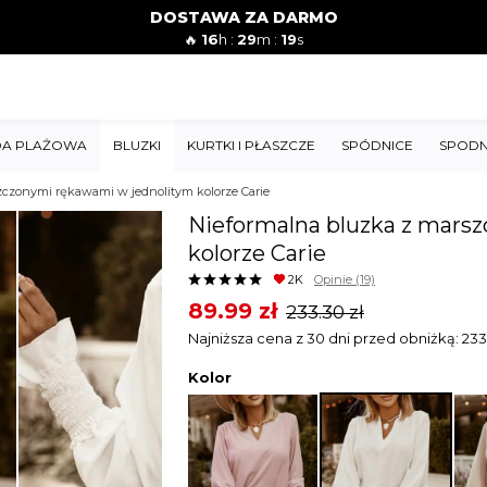
DOSTAWA ZA DARMO
🔥
16
h :
29
m :
18
s
A PLAŻOWA
BLUZKI
KURTKI I PŁASZCZE
SPÓDNICE
SPODN
zczonymi rękawami w jednolitym kolorze Carie
Nieformalna bluzka z mars
kolorze Carie
2K
Opinie
(19)
Original
Current
89.99
zł
233.30
zł
price
price
Najniższa cena z 30 dni przed obniżką:
233
was:
is:
Kolor
233.30 zł.
89.99 zł.