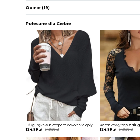
Opinie
(19)
Polecane dla Ciebie
Długi rękaw nietoperz dekolt V ciepły na co dzień ściągacz casual jesień do pracy bluzka Lainey
Original
Current
Original
Current
124.99
zł
249.99
zł
124.99
zł
249.99
zł
price
price
price
price
was:
is:
was:
is: