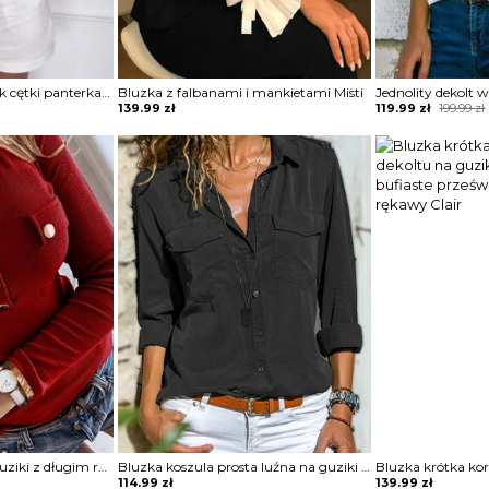
Długi rękaw kołnierzyk cętki panterka koszula rozpinana do pracy casual na co dzień bluzka Ayn
Bluzka z falbanami i mankietami Misti
Original
Current
139.99
zł
119.99
zł
199.99
zł
price
price
was:
is:
199.99 zł.
119.99 zł.
Bluzka zapinana na guziki z długim rękawem Dimitrijka
Bluzka koszula prosta luźna na guziki kołnierz długi prosty rękaw mankiet kieszenie Veva
114.99
zł
139.99
zł