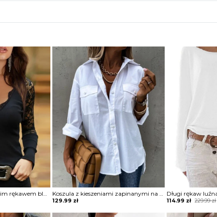
Koronkowy top z długim rękawem bluzka Gerolama
Koszula z kieszeniami zapinanymi na guziki bluzka Ritva
Original
Current
129.99
zł
114.99
zł
229.99
zł
price
price
was:
is: