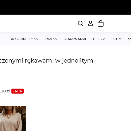
IE
KOMBINEZONY
DRESY
MARYNARKI
BLUZY
BUTY
S
zczonymi rękawami w jednolitym
.30
zł
-61%