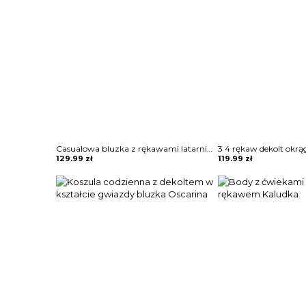
Casualowa bluzka z rękawami latarnią i guzikami Lies
129.99
zł
119.99
zł