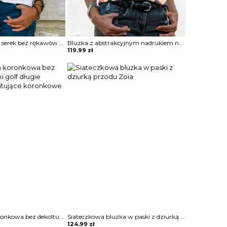
Jednolity dekolt w serek bez rękawów casual tops bluzka Porsha
Bluzka z abstrakcyjnym nadrukiem na suwak Kim
119.99
zł
Bluzka krótka koronkowa bez dekoltu na guziki golf długie bufiaste prześwitujące koronkowe rękawy Clair
Siateczkowa bluzka w paski z dziurką przodu Zoia
124.99
zł