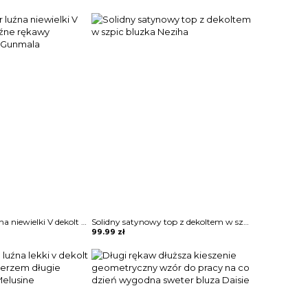
Bluzka sweter luźna niewielki V dekolt długie luźne rękawy odzobne guziki Gunmala
Solidny satynowy top z dekoltem w szpic bluzka Neziha
99.99
zł