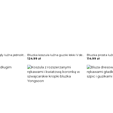
3 4 rękaw dekolt okrągły luźna jednolita bez wzoru boho casual na co dzień koszulka top bluzka Molli
Bluzka koszula luźna guziki lekki V dekolt długie proste rękawy mankiet Zoulfia
124.99
zł
114.99
zł