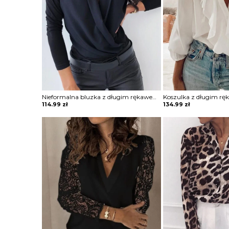
Nieformalna bluzka z długim rękawem i okrągłym dekoltem Shraddha
114.99
zł
134.99
zł