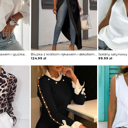
Koszulka z długim rękawem i guzikami falbaną bluzka Magdaleni
Bluzka z krótkim rękawem i dekoltem w szpic Jarmila
124.99
zł
99.99
zł