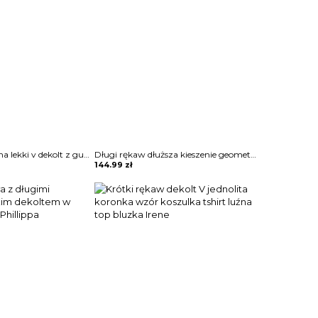
Bluzka prosta luźna lekki v dekolt z guzikami kołnierzem długie proste rękawy Melusine
Długi rękaw dłuższa kieszenie geometryczny wzór do pracy na co dzień wygodna sweter bluza Daisie
144.99
zł