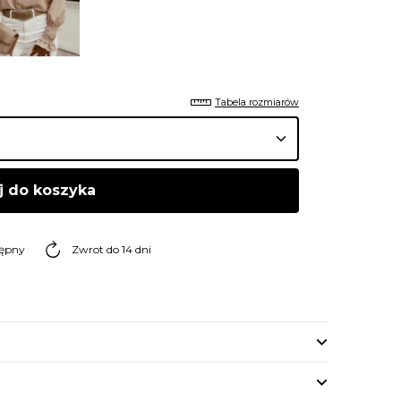
Tabela rozmiarów
j do koszyka
tępny
Zwrot do 14 dni