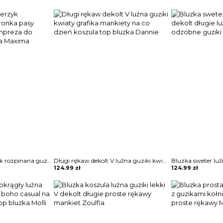
Długi rękaw kołnierzyk rozpinana guziki koronka pasy bluzka elegancka impreza do pracy koszula bluzka Maxima
Długi rękaw dekolt V luźna guziki kwiaty grafika mankiety na co dzień koszula top bluzka Dannie
124.99
zł
124.99
zł