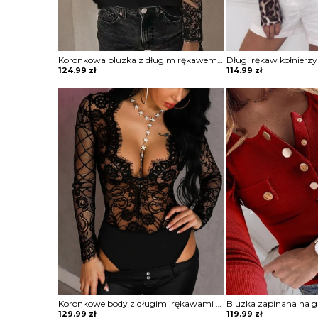
Koronkowa bluzka z długim rękawem Norela
124.99
zł
114.99
zł
Koronkowe body z długimi rękawami Shasta
129.99
zł
119.99
zł