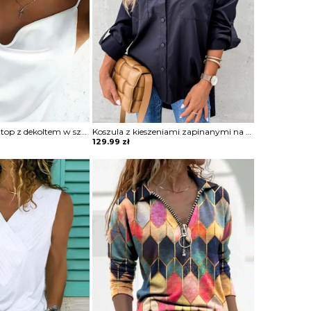
Solidny satynowy top z dekoltem w szpic bluzka Neziha
Koszula z kieszeniami zapinanymi na guziki bluzka Ritva
129.99
zł