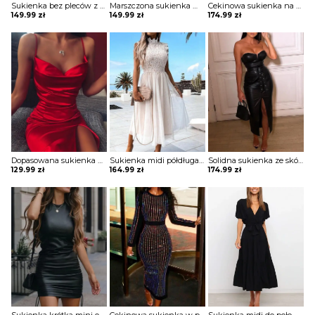
Sukienka bez pleców z cekinami Elvita
Marszczona sukienka maxi z nadrukiem kwiatowym i pół rękawa Terrell
Cekinowa sukienka na cienkich ramiączkach Ozell
149.99
zł
149.99
zł
174.99
zł
Dopasowana sukienka na ramiączkach z cienkimi ramiączkami Jennet
Sukienka midi półdługa warstwowa z halką tiulowa zabudowa ze stójką półgolf bez rękawów koronka kwiaty wzory siateczka marszczona w pasie podkreślona talia elegancka wieczorowa Amsah
Solidna sukienka ze skóry pu z rozcięciami Hilga
129.99
zł
164.99
zł
174.99
zł