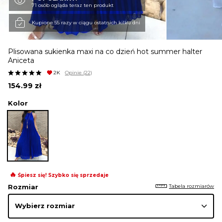
71 osób ogląda teraz ten produkt
KURTKI I PŁASZCZE
Kupione 55 razy w ciągu ostatnich kilku dni
Plisowana sukienka maxi na co dzień hot summer halter
SPÓDNICE
Aniceta
2K
Opinie
(22)
154.99
zł
SPODNIE
Kolor
KOMBINEZONY
DRESY
🔥
Śpiesz się! Szybko się sprzedaje
Tabela rozmiarów
Rozmiar
MARYNARKI