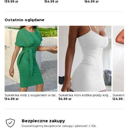
139.99
zł
154.99
zł
164.99
zł
Ostatnio oglądane
Sukienka midi z wiązaniem w talii Nedyalka
Sukienka mini krótka prosty krój bez rękawów na ramiączkach okrągły głęboki dekolt Heima
134.99
zł
114.99
zł
124.99
zł
Bezpieczne zakupy
Gwarantujemy bezpieczne zakupy i płatność z SSL