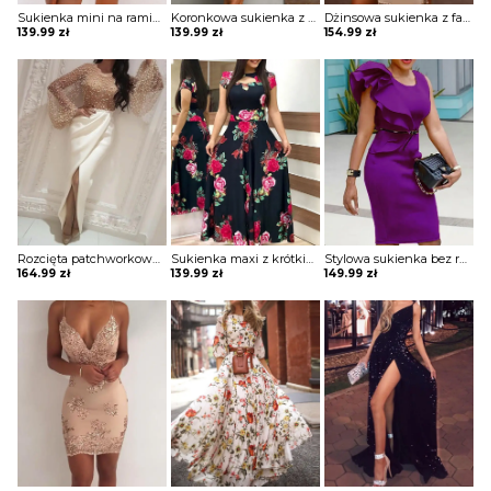
Sukienka mini na ramiączkach z wielokolorowym nadrukiem Gulmira
Koronkowa sukienka z szydełkowej koronki colorblock Lavonia
Dżinsowa sukienka z falbaną i marszczonymi rękawami Yuta
139.99
zł
139.99
zł
154.99
zł
Rozcięta patchworkowa sukienka z siateczki zdobiona Dean
Sukienka maxi z krótkim rękawem i wycięciem Rihan
Stylowa sukienka bez rękawów z falbanami i patchworkami Emer
164.99
zł
139.99
zł
149.99
zł