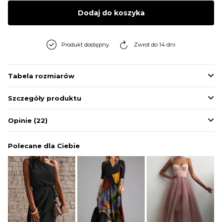
BLUZY
Dodaj do koszyka
BUTY
Produkt dostępny
Zwrot do 14 dni
SWETRY
Tabela rozmiarów
Szczegóły produktu
BIELIZNA
Opinie
(22)
Polecane dla Ciebie