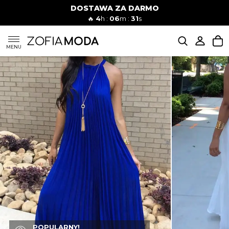
DOSTAWA ZA DARMO
🔥
4
h :
06
m :
30
s
SUKIENKI
MENU
KOMPLETY
JEANSY
SZORTY
MODA PLAŻOWA
BLUZKI
POPULARNY!