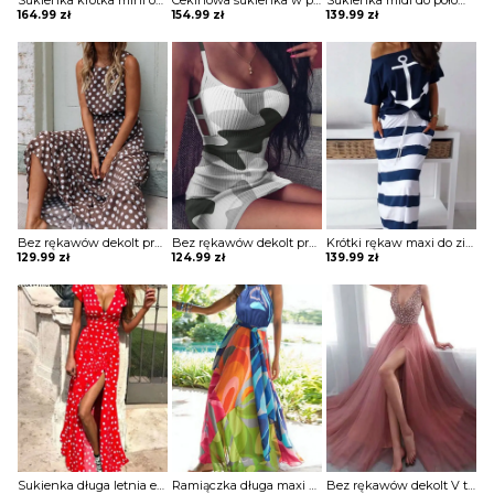
Sukienka krótka mini obcisła dopasowana tuba ołówkowa marszczona wiązana z boku sznurowana drapowana zabudowana dekolt okrągły bez rękawów sexy Cilli
Cekinowa sukienka w paski z długim rękawem Teryl
Sukienka midi do połowy łydki na wyjście elegancka zwiewna rozkloszowana krótkie rękawy Altrud
164.99
zł
154.99
zł
139.99
zł
Bez rękawów dekolt prosty długa maxi do ziemi pas ściągacz wzór groszki grochy plisy luźna na co dzień suknia sukienka Emberlynn
Bez rękawów dekolt prosty mini przed kolano ramiączka wycięcia obcisła na co dzień moro lato na plażę sukienka Behixhe
Krótki rękaw maxi do ziemi dekolt łódka styl marynarski paski wiązanie casual na co dzień lato dresowa sukienka Jennica
129.99
zł
124.99
zł
139.99
zł
Sukienka długa letnia elegancka grochy retro zwiewna maxi dekolt mały V cięcie z boku na nodze grochy kropki Jonilda
Ramiączka długa maxi do ziemi wzór geometryczny neon dekolt prosty wiązanie na plażę na lato luźna suknia sukienka Hally
Bez rękawów dekolt V talia pasek jednolita cekiny długa maxi do ziemi rozcięcie wieczorowa klosz impreza suknia sukienka Srecka