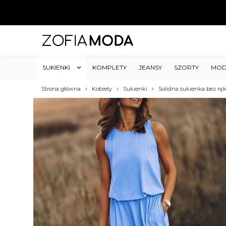
SUKIENKI
KOMPLETY
JEANSY
SZORTY
MOD
Strona główna
Kobiety
Sukienki
Solidna sukienka bez rę