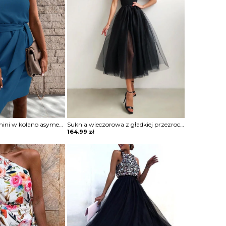
Sukienka krótka mini w kolano asymetryczny nieduży dekolt V na grubych ramiączkach marszczona ściągana w talii bez rękawów na jedno ramię Diamantoula
Suknia wieczorowa z gładkiej przezroczystej siateczki na ramiączkach spaghetti sukienka Isedore
164.99
zł