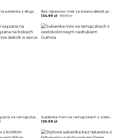
Solidna marszczona sukienka z długim rękawem i wysokim rozcięciem Angelyn
Bez rękawów midi za kolano dekolt prosty geometryczny wzór obcisła do pracy na wieczór elegancka sukienka Cerine
Original
Current
134.99
zł
189.99
zł
price
price
was:
is:
189.99 zł.
134.99 zł.
Sukienka mini wiązana na ramiączkach wiązana na bokach lekko obcisła letnia dekolt w serce Borka
Sukienka mini na ramiączkach z wielokolorowym nadrukiem Gulmira
ł
139.99
zł