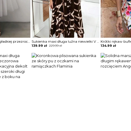
Suknia wieczorowa z gładkiej przezroczystej siateczki na ramiączkach spaghetti sukienka Isedore
Sukienka maxi długa luźna niewielki V dekolt kołnierz długi prosty rękaw dopasowana wiązana w talii Adolfa
Original
Current
139.99
zł
229.99
zł
134.99
zł
price
price
was:
is:
229.99 zł.
139.99 zł.