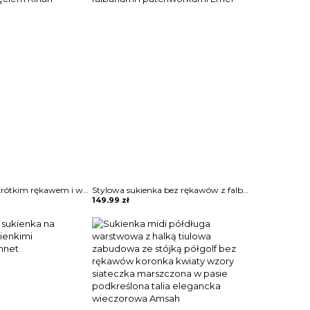
Sukienka maxi z krótkim rękawem i wycięciem Rihan
Stylowa sukienka bez rękawów z falbanami i patchworkami Emer
149.99
zł