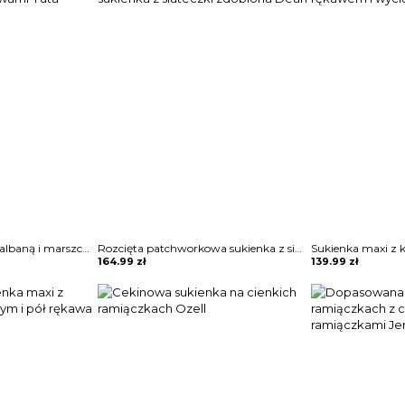
Dżinsowa sukienka z falbaną i marszczonymi rękawami Yuta
Rozcięta patchworkowa sukienka z siateczki zdobiona Dean
164.99
zł
139.99
zł