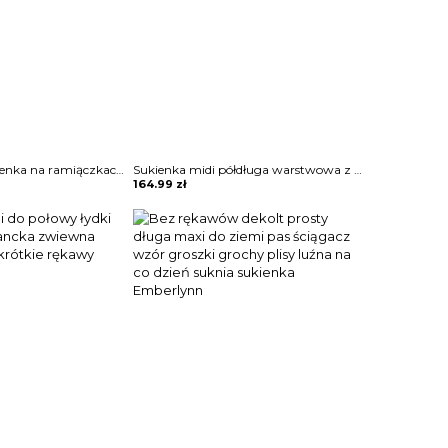
Dopasowana sukienka na ramiączkach z cienkimi ramiączkami Jennet
Sukienka midi półdługa warstwowa z halką tiulowa zabudowa ze stójką półgolf bez rękawów koronka kwiaty wzory siateczka marszczona w pasie podkreślona talia elegancka wieczorowa Amsah
164.99
zł