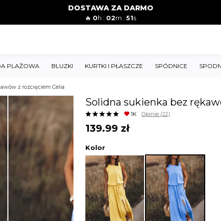
DOSTAWA ZA DARMO
🔥
0
h :
02
m :
49
s
A PLAŻOWA
BLUZKI
KURTKI I PŁASZCZE
SPÓDNICE
SPODN
kawów z rozcięciem Celia
Solidna sukienka bez rękaw
1K
Opinie
(22)
139.99
zł
Kolor