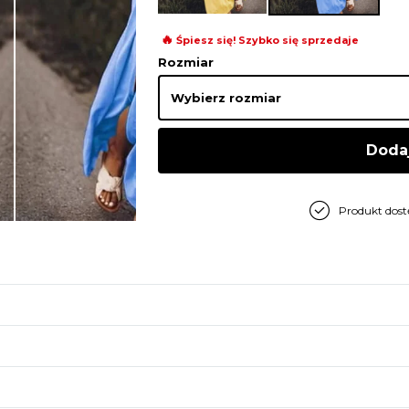
🔥
Śpiesz się! Szybko się sprzedaje
Rozmiar
Doda
Produkt dos