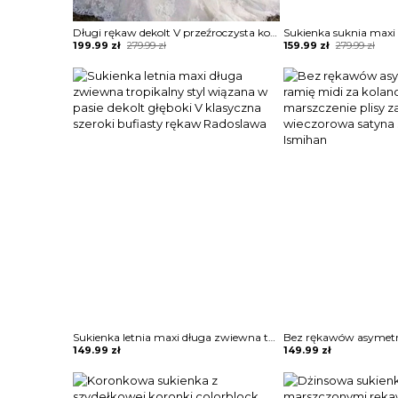
Długi rękaw dekolt V przeźroczysta koronka jednolita długa maxi do ziemi ślubna impreza suknia sukienka Twana
Original
Current
Original
Current
199.99
zł
279.99
zł
159.99
zł
279.99
zł
price
price
price
price
was:
is:
was:
is:
279.99 zł.
199.99 zł.
279.99 zł.
159.99 zł.
Sukienka letnia maxi długa zwiewna tropikalny styl wiązana w pasie dekolt głęboki V klasyczna szeroki bufiasty rękaw Radoslawa
149.99
zł
149.99
zł