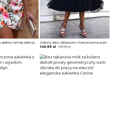
Krótki rękaw bufki jedno ramię odkryte ramiona kwiaty wzór marszczenie pasek talia impreza elegancka mini przed kolano sukienka Drandofile
Cekiny bez rękawów marszczona sukienka z siateczkową wstawką i falbankami Laronda
Original
Current
149.99
zł
199.99
zł
price
price
was:
is:
199.99 zł.
149.99 zł.