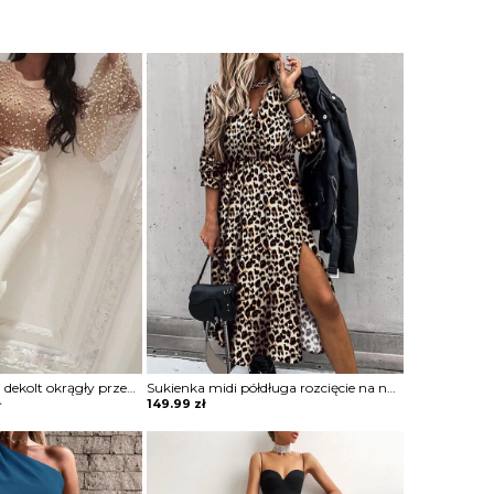
Długi rękaw bufki dekolt okrągły przeźroczysta koraliki długa maxi do ziemi wieczorowa impreza rozcięcie marszczenie suknia sukienka Glendora
Sukienka midi półdługa rozcięcie na nogę marszczona w talii podkreślona talia koszulowa kołnierzyk dekolt v mankiety długi rękaw panterka cętki Lonna
ł
149.99
zł