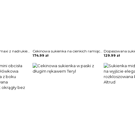
Marszczona sukienka maxi z nadrukiem kwiatowym i pół rękawa Terrell
Cekinowa sukienka na cienkich ramiączkach Ozell
174.99
zł
129.99
zł