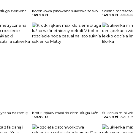
Sukienka suknia maxi długa zwiewna stylowa wieczorowa wiązana w pasie wakacyjna dekolt głęboki V klasyczna szeroki długi rękaw modna cięcie z boku na nodze 0 Larita
Koronkowa plisowana sukienka ze skóry pu z oczkami na ramiączkach Flaminia
Original
Current
169.99
zł
149.99
zł
199.99
zł
price
price
was:
is:
199.99 zł.
149.99 zł.
Bez rękawów asymetryczna na ramię midi za kolano rozcięcie marszczenie plisy zakładki wieczorowa satyna suknia sukienka Ismihan
Krótki rękaw maxi do ziemi długa luźna wzór etniczny dekolt V boho rozcięcie noga casual na lato suknia sukienka Matty
Original
Current
139.99
zł
124.99
zł
249.99
z
price
price
was:
is:
249.99 zł.
124.99 zł.