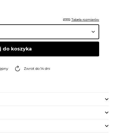
Tabela rozmiarów
j do koszyka
tępny
Zwrot do 14 dni